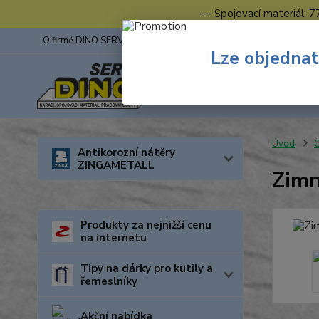
--- Spojovací materiál: 
O firmě DINO SERVIS s.r.o.
ZINGA
Fotogalerie z výstav
Lze objednat
Úvod
O
Antikorozní nátěry
ZINGAMETALL
Zimn
Produkty za nejnižší cenu
na internetu
Tipy na dárky pro kutily a
řemeslníky
Akční nabídka