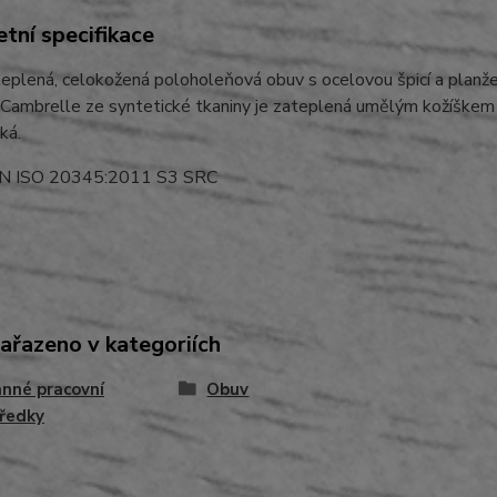
tní specifikace
teplená, celokožená poloholeňová obuv s ocelovou špicí a planže
Cambrelle ze syntetické tkaniny je zateplená umělým kožíškem 
ká.
EN ISO 20345:2011 S3 SRC
zařazeno v kategoriích
nné pracovní
Obuv
ředky