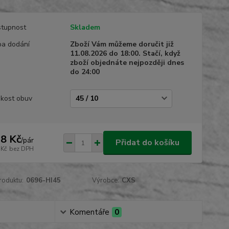
tupnost
Skladem
a dodání
Zboží Vám můžeme doručit již
11.08.2026 do 18:00. Stačí, když
zboží objednáte nejpozději dnes
do 24:00
ikost obuv
8 Kč
/
pár
Přidat do košíku
 Kč
bez DPH
roduktu:
0696-HI45
Výrobce:
CXS
Komentáře
0