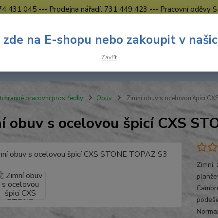
774 431 045 --- Prodejna nářadí: 731 449 423 --- Pracovní oděvy S
Obchodní podmínky
Kontakty Česká Lípa
 zde na E-shopu nebo zakoupit v naši
Nevíte
Hledat
Zavřít
731 
8.00 h
chranné pracovní prostředky
Obuv
Zimní obuv s ocelovou špicí 
í obuv s ocelovou špicí CXS S
Zimní,
planže
Cambre
podeše
Norma