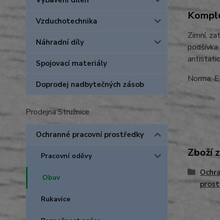
Vybavení dílen
Komple
Vzduchotechnika
Zimní, za
Náhradní díly
podšívka 
antistatic
Spojovací materiály
Norma: 
Doprodej nadbytečných zásob
Prodejna Stružnice
Ochranné pracovní prostředky
Zboží 
Pracovní oděvy
Ochra
Obuv
prost
Rukavice