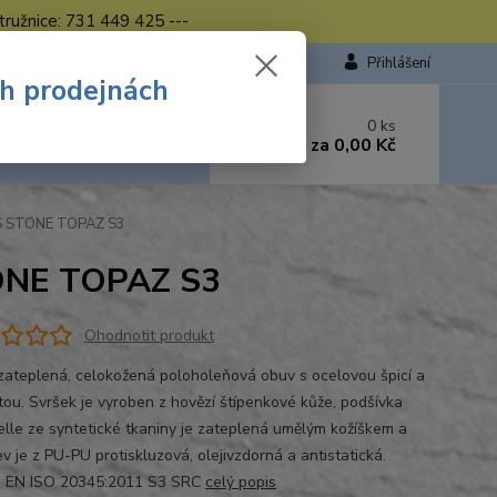
tružnice: 731 449 425 ---
Přihlášení
ch prodejnách
 si rady? Zavolejte.
0
ks
449 423
za
0,00 Kč
od. - 16.00 hod.
CXS STONE TOPAZ S3
TONE TOPAZ S3
Ohodnotit produkt
 zateplená, celokožená poloholeňová obuv s ocelovou špicí a
tou. Svršek je vyroben z hovězí štípenkové kůže, podšívka
lle ze syntetické tkaniny je zateplená umělým kožíškem a
v je z PU-PU protiskluzová, olejivzdorná a antistatická.
: EN ISO 20345:2011 S3 SRC
celý popis