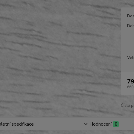
Dos
Dob
Vel
79
660
Číslo p
etní specifikace
Hodnocení
0