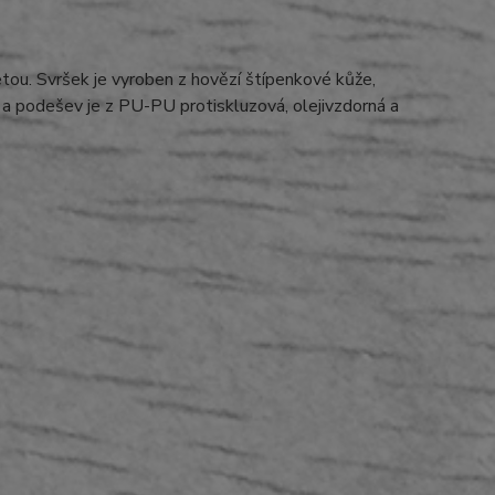
tou. Svršek je vyroben z hovězí štípenkové kůže,
a podešev je z PU-PU protiskluzová, olejivzdorná a