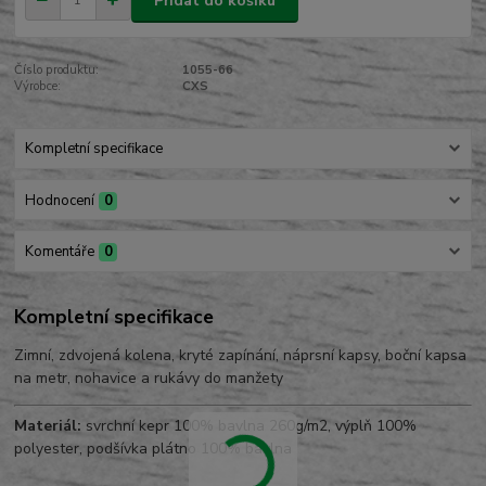
Přidat do košíku
Číslo produktu:
1055-66
Výrobce:
CXS
Kompletní specifikace
Hodnocení
0
Komentáře
0
Kompletní specifikace
Zimní, zdvojená kolena, kryté zapínání, náprsní kapsy, boční kapsa
na metr, nohavice a rukávy do manžety
Materiál:
svrchní kepr 100% bavlna 260g/m2, výplň 100%
polyester, podšívka plátno 100% bavlna