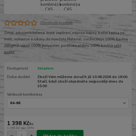
Ohodnotit produkt
Zimní, zdvojená kolena, kryté zapínání, náprsní kapsy, boční kapsa na
metr, nohavice a rukávy do manžety Materiál: svrchní kepr 100% bavlna
260g/m2, výplň 100% polyester, podšívka plátno 100% bavlna
celý
popis
Dostupnost
Skladem
Doba dodání
Zboží Vám můžeme doručit již 10.08.2026 do 18:00.
Stačí, když zboží objednáte nejpozději dnes do
15:00
Velikosti kombinézy
1 398 Kč
/
ks
1 155 Kč
bez DPH