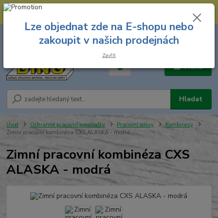
--- Spojovací materiál: 774 431 045 --- Prodejna nářadí: 731 449 423 --
- Pracovní oděvy Stružnice: 731 449 425 ---
Lze objednat zde na E-shopu nebo
0
ks
731 449 423
zakoupit v našich prodejnách
za
0,00 Kč
8.00 hod. - 16.00 hod.
Zavřít
Menu
Hledat
Úvod
Ochranné pracovní prostředky
Pracovní oděvy
Kombinézy
Zimní pracovní kombinéza CXS ALASKA - modrá
Zimní pracovní kombinéza CXS
ALASKA - modrá