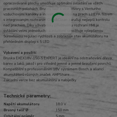
opracovávané plochy umožňuje optimální ovládání ve všech
pracovních polohách. Brusný talíř s více otvory s Venturiho
vzduchovými kanálky a inovativní nádoba na prach s HEPA filtrem
s integrovaným rozhraním Click&Clean zaručují nejlepší kontrolu
nad prachem. Díky uživatelsky přívětivému rozhraní HMI je
ovládání velmi jednoduché a intuitivní: umožňuje vylepšenou
5úrovňovou regulaci rychlosti a zobrazuje stav akumulátoru na
přehledném displeji s 5 LED
Vybavení a použití
Bruska EXEX18V-150-5 EXPERT je ideální na odstraňování dřeva,
barev a laků, jakož i pro středně jemné a jemné broušení povrchů.
Kompatibilní s profesionálním 18V systémem Bosch a aliancí
akumulátorů různých značek AMPShare.
Základní verze bez akumulátoru a nabíječky.
Technické parametry:
Napětí akumulátoru
18,0 V
Brusný talíř Ø
150 mm
Orbitální průměr
5 mm