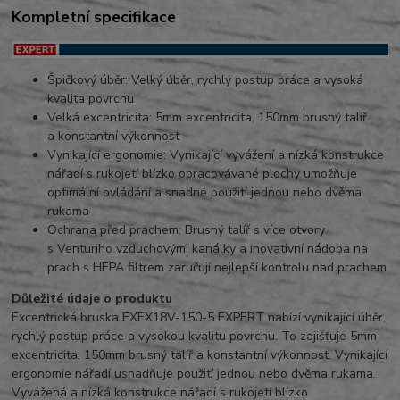
Kompletní specifikace
Špičkový úběr: Velký úběr, rychlý postup práce a vysoká
kvalita povrchu
Velká excentricita: 5mm excentricita, 150mm brusný talíř
a konstantní výkonnost
Vynikající ergonomie: Vynikající vyvážení a nízká konstrukce
nářadí s rukojetí blízko opracovávané plochy umožňuje
optimální ovládání a snadné použití jednou nebo dvěma
rukama
Ochrana před prachem: Brusný talíř s více otvory
s Venturiho vzduchovými kanálky a inovativní nádoba na
prach s HEPA filtrem zaručují nejlepší kontrolu nad prachem
Důležité údaje o produktu
Excentrická bruska EXEX18V-150-5 EXPERT nabízí vynikající úběr,
rychlý postup práce a vysokou kvalitu povrchu. To zajišťuje 5mm
excentricita, 150mm brusný talíř a konstantní výkonnost. Vynikající
ergonomie nářadí usnadňuje použití jednou nebo dvěma rukama.
Vyvážená a nízká konstrukce nářadí s rukojetí blízko