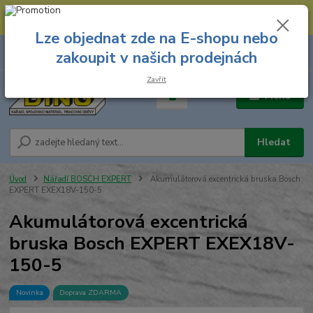
--- Spojovací materiál: 774 431 045 --- Prodejna nářadí: 731 449 423 --
- Pracovní oděvy Stružnice: 731 449 425 ---
Lze objednat zde na E-shopu nebo
0
ks
731 449 423
zakoupit v našich prodejnách
za
0,00 Kč
8.00 hod. - 16.00 hod.
Zavřít
Menu
Hledat
Úvod
Nářadí BOSCH EXPERT
Akumulátorová excentrická bruska Bosch
EXPERT EXEX18V-150-5
Akumulátorová excentrická
bruska Bosch EXPERT EXEX18V-
150-5
Novinka
Doprava ZDARMA