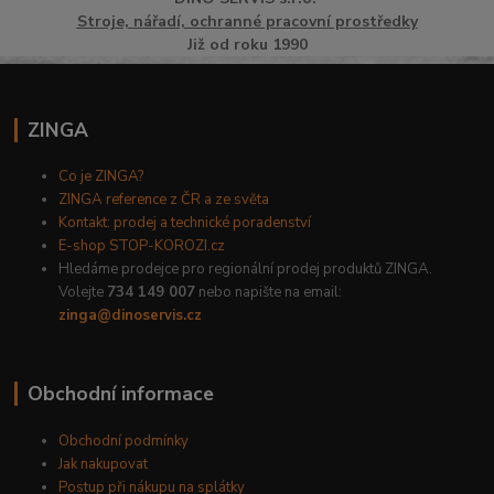
Stroje, nářadí, ochranné pracovní prostředky
Již od roku 1990
ZINGA
Co je ZINGA?
ZINGA reference z ČR a ze světa
Kontakt: prodej a technické poradenství
E-shop STOP-KOROZI.cz
Hledáme prodejce pro regionální prodej produktů ZINGA.
Volejte
734 149 007
nebo napište na email:
zinga@dinoservis.cz
Obchodní informace
Obchodní podmínky
Jak nakupovat
Postup při nákupu na splátky