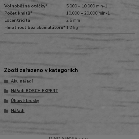
Volnoběžné otáčky*
5.000 – 10.000 min-1
Počet kmitů*
10.000 – 20.000 min-1
Excentricita
2,5 mm
Hmotnost bez akumulátoru*
1,2 kg
Zboží zařazeno v kategoriích
Aku nářadí
Nářadí BOSCH EXPERT
Úhlové brusky
Nářadí
DINO
SERVI
S
s.r.o.