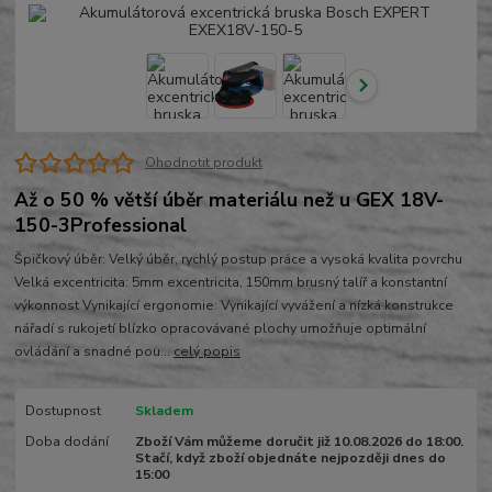
Ohodnotit produkt
Až o 50 % větší úběr materiálu než u GEX 18V-
150-3​Professional
Špičkový úběr: Velký úběr, rychlý postup práce a vysoká kvalita povrchu
Velká excentricita: 5mm excentricita, 150mm brusný talíř a konstantní
výkonnost Vynikající ergonomie: Vynikající vyvážení a nízká konstrukce
nářadí s rukojetí blízko opracovávané plochy umožňuje optimální
ovládání a snadné pou...
celý popis
Dostupnost
Skladem
Doba dodání
Zboží Vám můžeme doručit již 10.08.2026 do 18:00.
Stačí, když zboží objednáte nejpozději dnes do
15:00