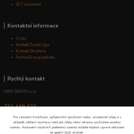
EET oznámení
Kontaktní informace
O nás
Kontakt Česká Lípa
Kontakt Stružnice
Formulář na poptávku
Rychlý kontakt
DINO SERVIS s.r.o.
731 449 423
8.00 hod. - 16.00 hod.
Pro základní funkčnost, zpříjemnění používání webu, analytické účely a v
případě udělení souhlasu také pro účely cílení reklamy využíváme soubory
prodejna@dinoservis.cz
cookies. Nastavení vlastních preferencí cookies můžete kdykoli upravit odkazem
ve spodní části stránek.