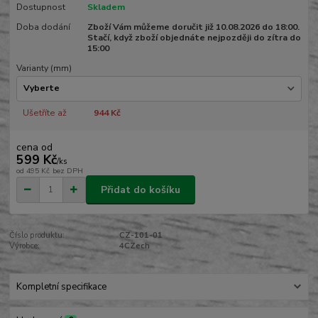
Dostupnost
Skladem
Doba dodání
Zboží Vám můžeme doručit již 10.08.2026 do 18:00.
Stačí, když zboží objednáte nejpozději do zítra do
15:00
Varianty (mm)
Ušetříte až
944 Kč
cena od
599 Kč
/
ks
od
495 Kč
bez DPH
Přidat do košíku
Číslo produktu:
CZ-101-01
Výrobce:
4CZech
Kompletní specifikace