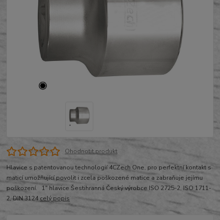
Ohodnotit produkt
Hlavice s patentovanou technologií 4CZech One, pro perfektní kontakt s
maticí umožňující povolit i zcela poškozené matice a zabraňuje jejímu
poškození. 1" hlavice Šestihranná Český výrobce ISO 2725-2, ISO 1711-
2, DIN 3124
celý popis