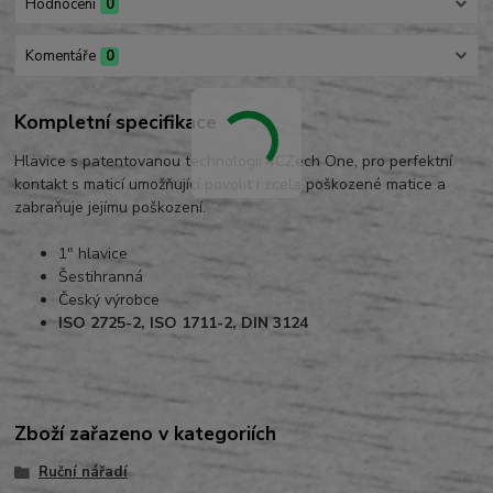
Hodnocení
0
Komentáře
0
Kompletní specifikace
Hlavice s patentovanou technologií 4CZech One, pro perfektní
kontakt s maticí umožňující povolit i zcela poškozené matice a
zabraňuje jejímu poškození.
1" hlavice
Šestihranná
Český výrobce
ISO 2725-2, ISO 1711-2, DIN 3124
Zboží zařazeno v kategoriích
Ruční nářadí