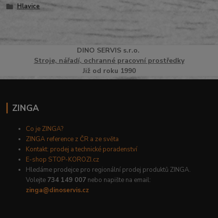
Hlavice
DINO
SERVI
S
s.r.o.
Stroje, nářadí, ochranné pracovní prostředky
Již od roku 1990
ZINGA
Co je ZINGA?
ZINGA reference z ČR a ze světa
Kontakt: prodej a technické poradenství
E-shop STOP-KOROZI.cz
Hledáme prodejce pro regionální prodej produktů ZINGA.
Volejte
734 149 007
nebo napište na email:
zinga@dinoservis.cz