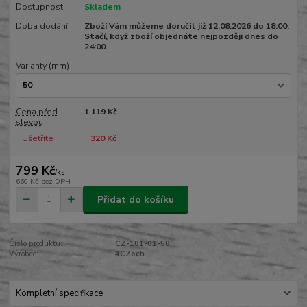
Dostupnost
Skladem
Doba dodání
Zboží Vám můžeme doručit již 12.08.2026 do 18:00.
Stačí, když zboží objednáte nejpozději dnes do
24:00
Varianty (mm)
Cena před
1 119 Kč
slevou
Ušetříte
320 Kč
799 Kč
/
ks
660 Kč
bez DPH
Přidat do košíku
Číslo produktu:
CZ-101-01-50
Výrobce:
4CZech
Kompletní specifikace