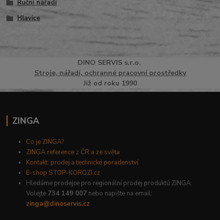
Ruční nářadí
Hlavice
DINO
SERVI
S
s.r.o.
Stroje, nářadí, ochranné pracovní prostředky
Již od roku 1990
ZINGA
Co je ZINGA?
ZINGA reference z ČR a ze světa
Kontakt: prodej a technické poradenství
E-shop STOP-KOROZI.cz
Hledáme prodejce pro regionální prodej produktů ZINGA.
Volejte
734 149 007
nebo napište na email:
zinga@dinoservis.cz