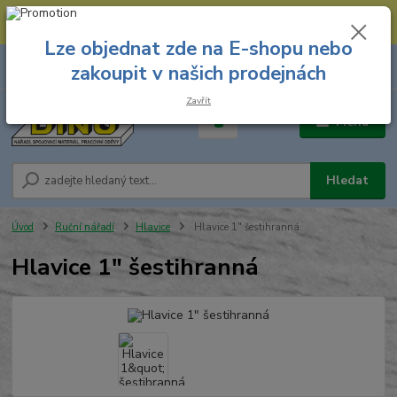
--- Spojovací materiál: 774 431 045 --- Prodejna nářadí: 731 449 423 --
- Pracovní oděvy Stružnice: 731 449 425 ---
Lze objednat zde na E-shopu nebo
0
ks
731 449 423
zakoupit v našich prodejnách
za
0,00 Kč
8.00 hod. - 16.00 hod.
Zavřít
Menu
Hledat
Úvod
Ruční nářadí
Hlavice
Hlavice 1" šestihranná
Hlavice 1" šestihranná