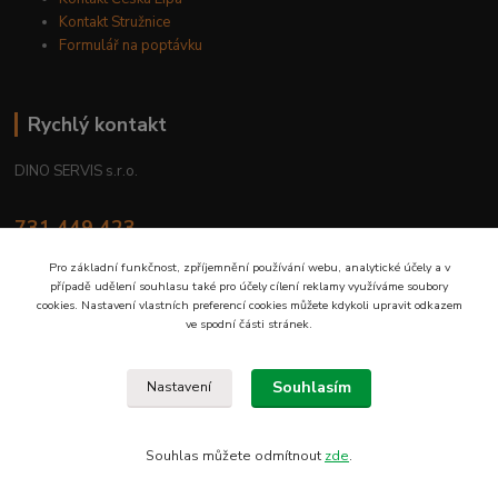
Kontakt Stružnice
Formulář na poptávku
Rychlý kontakt
DINO SERVIS s.r.o.
731 449 423
8.00 hod. - 16.00 hod.
Pro základní funkčnost, zpříjemnění používání webu, analytické účely a v
případě udělení souhlasu také pro účely cílení reklamy využíváme soubory
prodejna@dinoservis.cz
cookies. Nastavení vlastních preferencí cookies můžete kdykoli upravit odkazem
ve spodní části stránek.
Souhlasím
Nastavení
Proč nakupovat u nás? Jsme na trhu již od roku 1990.
Souhlas můžete odmítnout
zde
.
Vytvořeno na
Eshop-rychle.cz