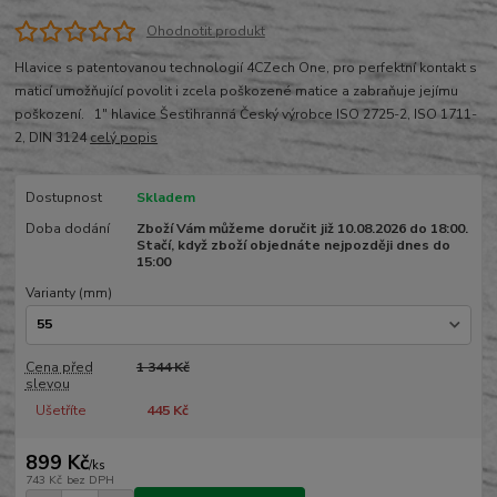
Ohodnotit produkt
Hlavice s patentovanou technologií 4CZech One, pro perfektní kontakt s
maticí umožňující povolit i zcela poškozené matice a zabraňuje jejímu
poškození. 1" hlavice Šestihranná Český výrobce ISO 2725-2, ISO 1711-
2, DIN 3124
celý popis
Dostupnost
Skladem
Doba dodání
Zboží Vám můžeme doručit již 10.08.2026 do 18:00.
Stačí, když zboží objednáte nejpozději dnes do
15:00
Varianty (mm)
Cena před
1 344 Kč
slevou
Ušetříte
445 Kč
899 Kč
/
ks
743 Kč
bez DPH