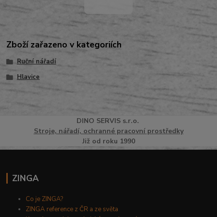
Zboží zařazeno v kategoriích
Ruční nářadí
Hlavice
DINO
SERVI
S
s.r.o.
Stroje, nářadí, ochranné pracovní prostředky
Již od roku 1990
ZINGA
Co je ZINGA?
ZINGA reference z ČR a ze světa