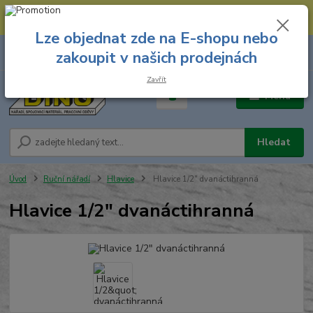
--- Spojovací materiál: 774 431 045 --- Prodejna nářadí: 731 449 423 --
- Pracovní oděvy Stružnice: 731 449 425 ---
Lze objednat zde na E-shopu nebo
0
ks
731 449 423
zakoupit v našich prodejnách
za
0,00 Kč
8.00 hod. - 16.00 hod.
Zavřít
Menu
Hledat
Úvod
Ruční nářadí
Hlavice
Hlavice 1/2" dvanáctihranná
Hlavice 1/2" dvanáctihranná