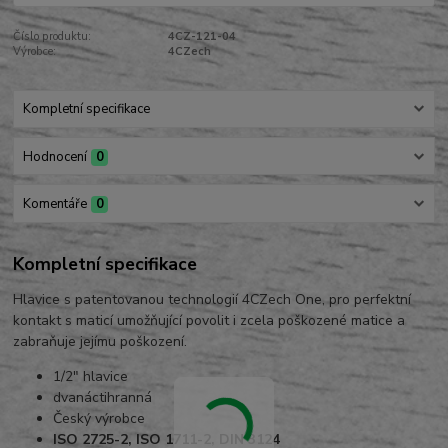
Číslo produktu:
4CZ-121-04
Výrobce:
4CZech
Kompletní specifikace
Hodnocení
0
Komentáře
0
Kompletní specifikace
Hlavice s patentovanou technologií 4CZech One, pro perfektní
kontakt s maticí umožňující povolit i zcela poškozené matice a
zabraňuje jejímu poškození.
1/2" hlavice
dvanáctihranná
Český výrobce
ISO 2725-2, ISO 1711-2, DIN 3124