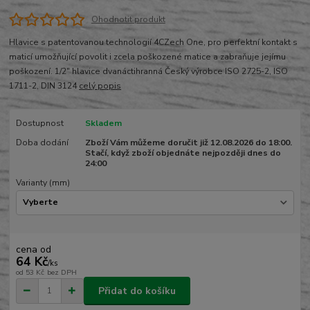
Ohodnotit produkt
Hlavice s patentovanou technologií 4CZech One, pro perfektní kontakt s
maticí umožňující povolit i zcela poškozené matice a zabraňuje jejímu
poškození. 1/2" hlavice dvanáctihranná Český výrobce ISO 2725-2, ISO
1711-2, DIN 3124
celý popis
Dostupnost
Skladem
Doba dodání
Zboží Vám můžeme doručit již 12.08.2026 do 18:00.
Stačí, když zboží objednáte nejpozději dnes do
24:00
Varianty (mm)
cena od
64 Kč
/
ks
od
53 Kč
bez DPH
Přidat do košíku