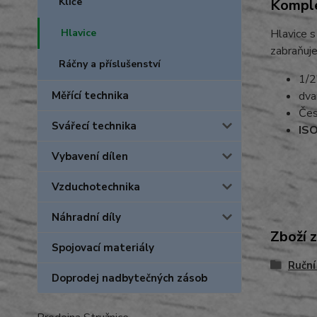
Klíče
Komple
Hlavice
Hlavice s
zabraňuje
Ráčny a příslušenství
1/2
Měřící technika
dva
Čes
Svářecí technika
ISO
Vybavení dílen
Vzduchotechnika
Náhradní díly
Zboží 
Spojovací materiály
Ruční
Doprodej nadbytečných zásob