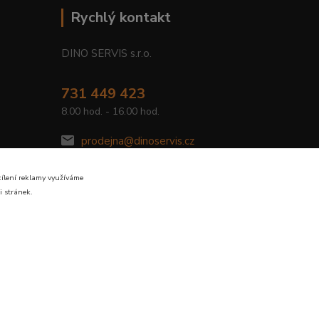
Rychlý kontakt
DINO SERVIS s.r.o.
731 449 423
8.00 hod. - 16.00 hod.
prodejna@dinoservis.cz
cílení reklamy využíváme
i stránek.
Vytvořeno na
Eshop-rychle.cz