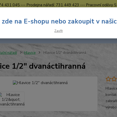
774 431 045 --- Prodejna nářadí: 731 449 423 --- Pracovní oděvy S
Obchodní podmínky
Kontakty Česká Lípa
 zde na E-shopu nebo zakoupit v naši
Nevíte
Hledat
Zavřít
731 
8.00 h
uční nářadí
Hlavice
Hlavice 1/2" dvanáctihranná
ice 1/2" dvanáctihranná
Hlavic
kontak
zabraň
výrobc