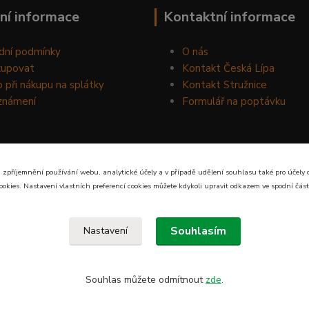
ní informace
Kontaktní informace
dní podmínky
O nás
kupovat
Kontakt Česká Lípa
 při nákupu na splátky
Kontakt Stružnice
známení
Formulář na poptávku
 zpříjemnění používání webu, analytické účely a v případě udělení souhlasu také pro účely 
ookies. Nastavení vlastních preferencí cookies můžete kdykoli upravit odkazem ve spodní část
Souhlasím
Nastavení
Souhlas můžete odmítnout
zde
.