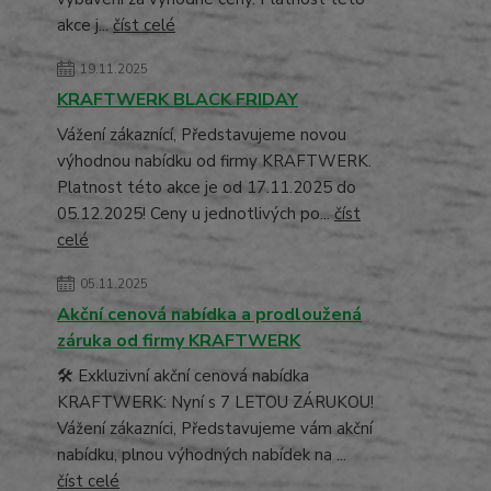
akce j...
číst celé
19.11.2025
KRAFTWERK BLACK FRIDAY
Vážení zákaznící, Představujeme novou
výhodnou nabídku od firmy KRAFTWERK.
Platnost této akce je od 17.11.2025 do
05.12.2025! Ceny u jednotlivých po...
číst
celé
05.11.2025
Akční cenová nabídka a prodloužená
záruka od firmy KRAFTWERK
🛠️ Exkluzivní akční cenová nabídka
KRAFTWERK: Nyní s 7 LETOU ZÁRUKOU!
Vážení zákazníci, Představujeme vám akční
nabídku, plnou výhodných nabídek na ...
číst celé