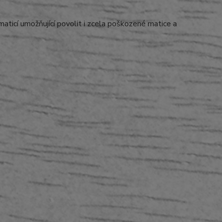
aticí umožňující povolit i zcela poškozené matice a