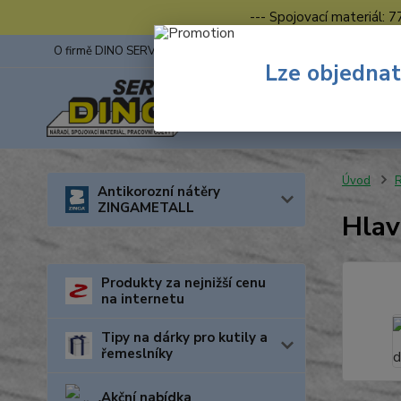
--- Spojovací materiál: 
O firmě DINO SERVIS s.r.o.
ZINGA
Fotogalerie z výstav
Lze objednat
Úvod
R
Antikorozní nátěry
ZINGAMETALL
Hlav
Produkty za nejnižší cenu
na internetu
Tipy na dárky pro kutily a
řemeslníky
Akční nabídka