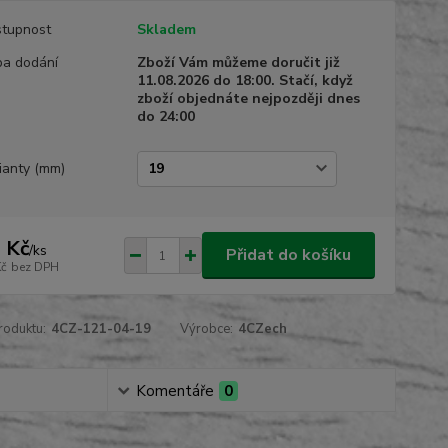
tupnost
Skladem
a dodání
Zboží Vám můžeme doručit již
11.08.2026 do 18:00. Stačí, když
zboží objednáte nejpozději dnes
do 24:00
ianty (mm)
 Kč
/
ks
Přidat do košíku
Kč
bez DPH
roduktu:
4CZ-121-04-19
Výrobce:
4CZech
Komentáře
0