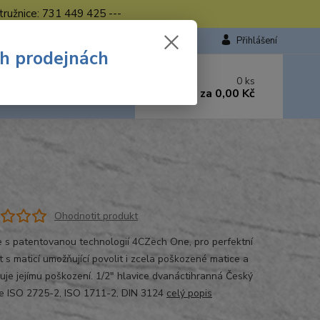
tružnice: 731 449 425 ---
Přihlášení
ch prodejnách
 si rady? Zavolejte.
0
ks
449 423
za
0,00 Kč
od. - 16.00 hod.
Ohodnotit produkt
e s patentovanou technologií 4CZech One, pro perfektní
t s maticí umožňující povolit i zcela poškozené matice a
uje jejímu poškození. 1/2" hlavice dvanáctihranná Český
e ISO 2725-2, ISO 1711-2, DIN 3124
celý popis