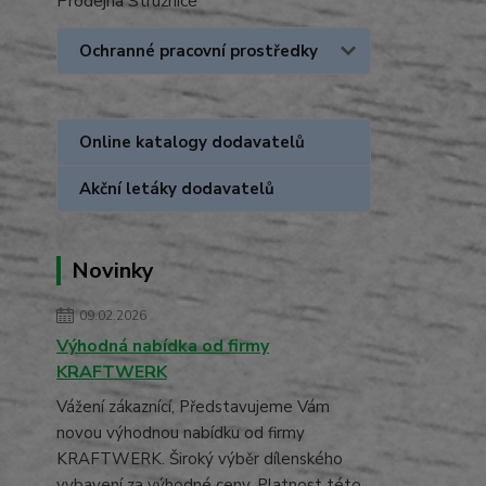
Prodejna Stružnice
Ochranné pracovní prostředky
Online katalogy dodavatelů
Akční letáky dodavatelů
Novinky
09.02.2026
Výhodná nabídka od firmy
KRAFTWERK
Vážení zákaznící, Představujeme Vám
novou výhodnou nabídku od firmy
KRAFTWERK. Široký výběr dílenského
vybavení za výhodné ceny. Platnost této