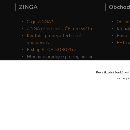
ZINGA
Obchod
Co je ZINGA?
Obcho
ZINGA reference z ČR a ze světa
Jak na
Kontakt: prodej a technické
Postup
poradenství
EET o
E-shop STOP-KOROZI.cz
Hledáme prodejce pro regionální
prodej produktů ZINGA.
Volejte
734 149 007
nebo napište
Pro základní funkčnost,
na email:
zinga@dinoservis.cz
soubory c
Proč nakupovat u nás? Jsme na trhu již od roku 1990.