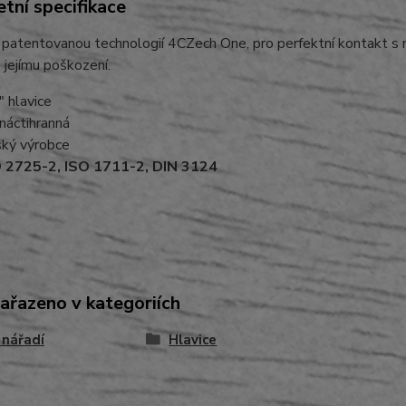
tní specifikace
 patentovanou technologií 4CZech One, pro perfektní kontakt s m
 jejímu poškození.
" hlavice
náctihranná
ký výrobce
 2725-2, ISO 1711-2, DIN 3124
zařazeno v kategoriích
 nářadí
Hlavice