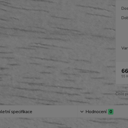
Dos
Dob
Var
66
55 
Číslo p
etní specifikace
Hodnocení
0