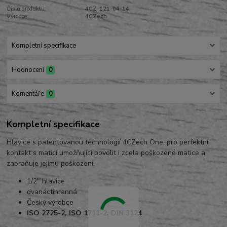
Číslo produktu:
4CZ-121-04-14
Výrobce:
4CZech
Kompletní specifikace
Hodnocení
0
Komentáře
0
Kompletní specifikace
Hlavice s patentovanou technologií 4CZech One, pro perfektní
kontakt s maticí umožňující povolit i zcela poškozené matice a
zabraňuje jejímu poškození.
1/2" hlavice
dvanáctihranná
Český výrobce
ISO 2725-2, ISO 1711-2, DIN 3124