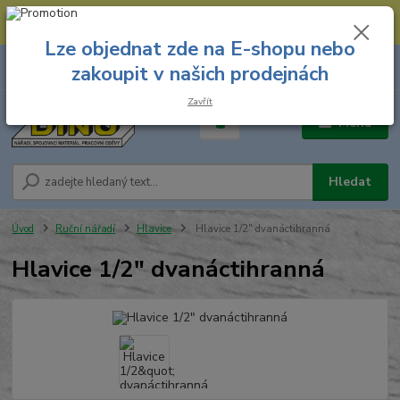
--- Spojovací materiál: 774 431 045 --- Prodejna nářadí: 731 449 423 --
- Pracovní oděvy Stružnice: 731 449 425 ---
Lze objednat zde na E-shopu nebo
0
ks
731 449 423
zakoupit v našich prodejnách
za
0,00 Kč
8.00 hod. - 16.00 hod.
Zavřít
Menu
Hledat
Úvod
Ruční nářadí
Hlavice
Hlavice 1/2" dvanáctihranná
Hlavice 1/2" dvanáctihranná