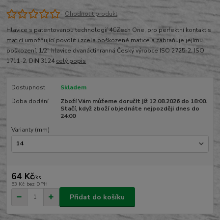
Ohodnotit produkt
Hlavice s patentovanou technologií 4CZech One, pro perfektní kontakt s
maticí umožňující povolit i zcela poškozené matice a zabraňuje jejímu
poškození. 1/2" hlavice dvanáctihranná Český výrobce ISO 2725-2, ISO
1711-2, DIN 3124
celý popis
Dostupnost
Skladem
Doba dodání
Zboží Vám můžeme doručit již 12.08.2026 do 18:00.
Stačí, když zboží objednáte nejpozději dnes do
24:00
Varianty (mm)
64 Kč
/
ks
53 Kč
bez DPH
Přidat do košíku