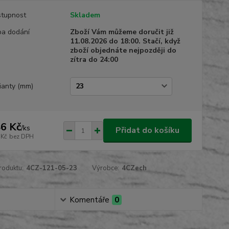
tupnost
Skladem
a dodání
Zboží Vám můžeme doručit již
11.08.2026 do 18:00. Stačí, když
zboží objednáte nejpozději do
zítra do 24:00
ianty (mm)
6 Kč
/
ks
Přidat do košíku
 Kč
bez DPH
roduktu:
4CZ-121-05-23
Výrobce:
4CZech
Komentáře
0