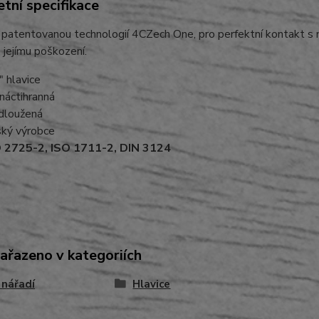
tní specifikace
 patentovanou technologií 4CZech One, pro perfektní kontakt s m
 jejímu poškození.
" hlavice
náctihranná
dloužená
ký výrobce
 2725-2, ISO 1711-2, DIN 3124
zařazeno v kategoriích
 nářadí
Hlavice