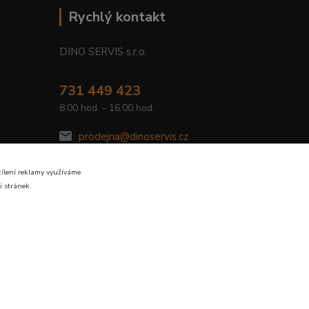
Rychlý kontakt
DINO SERVIS s.r.o.
731 449 423
8.00 hod. - 16.00 hod.
prodejna@dinoservis.cz
cílení reklamy využíváme
i stránek.
Vytvořeno na
Eshop-rychle.cz