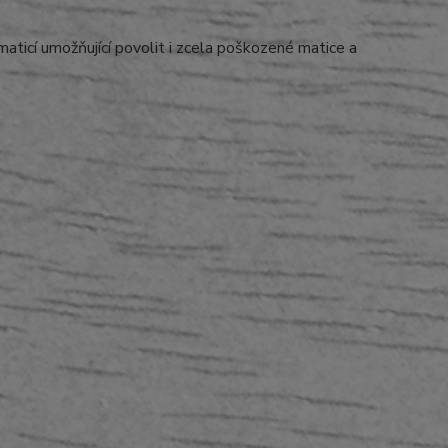
aticí umožňující povolit i zcela poškozené matice a