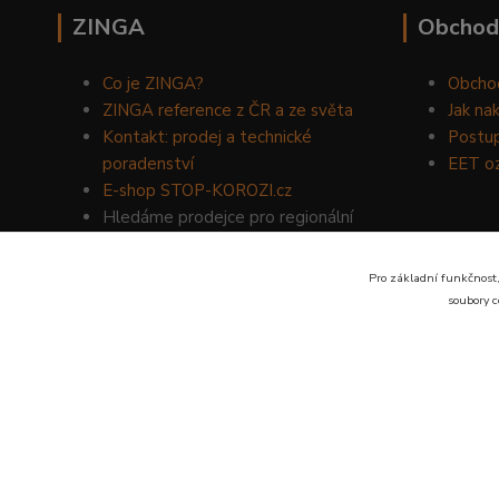
ZINGA
Obchod
Co je ZINGA?
Obcho
ZINGA reference z ČR a ze světa
Jak na
Kontakt: prodej a technické
Postup
poradenství
EET o
E-shop STOP-KOROZI.cz
Hledáme prodejce pro regionální
prodej produktů ZINGA.
Volejte
734 149 007
nebo napište
Pro základní funkčnost,
na email:
zinga@dinoservis.cz
soubory c
Proč nakupovat u nás? Jsme na trhu již od roku 1990.