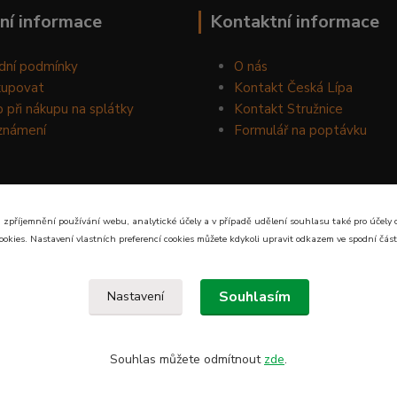
ní informace
Kontaktní informace
dní podmínky
O nás
kupovat
Kontakt Česká Lípa
 při nákupu na splátky
Kontakt Stružnice
známení
Formulář na poptávku
 zpříjemnění používání webu, analytické účely a v případě udělení souhlasu také pro účely 
ookies. Nastavení vlastních preferencí cookies můžete kdykoli upravit odkazem ve spodní část
Souhlasím
Nastavení
Souhlas můžete odmítnout
zde
.