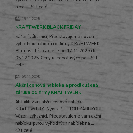
akce j...
číst celé
19.11.2025
KRAFTWERK BLACK FRIDAY
Vážení zákaznící, Představujeme novou
výhodnou nabídku od firmy KRAFTWERK.
Platnost této akce je od 17.11.2025 do
05.12.2025! Ceny u jednotlivých po...
číst
celé
05.11.2025
Akční cenová nabídka a prodloužená
záruka od firmy KRAFTWERK
🛠️ Exkluzivní akční cenová nabídka
KRAFTWERK: Nyní s 7 LETOU ZÁRUKOU!
Vážení zákazníci, Představujeme vám akční
nabídku, plnou výhodných nabídek na ...
číst celé