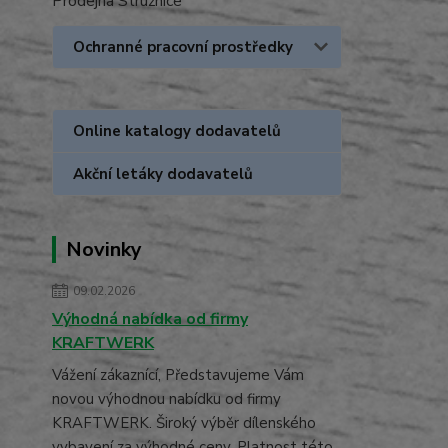
Prodejna Stružnice
Ochranné pracovní prostředky
Online katalogy dodavatelů
Akční letáky dodavatelů
Novinky
09.02.2026
Výhodná nabídka od firmy
KRAFTWERK
Vážení zákaznící, Představujeme Vám
novou výhodnou nabídku od firmy
KRAFTWERK. Široký výběr dílenského
vybavení za výhodné ceny. Platnost této