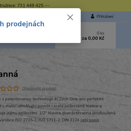
tružnice: 731 449 425 ---
Přihlášení
ch prodejnách
 si rady? Zavolejte.
0
ks
449 423
za
0,00 Kč
od. - 16.00 hod.
ranná
Ohodnotit produkt
e s patentovanou technologií 4CZech One, pro perfektní
t s maticí umožňující povolit i zcela poškozené matice a
uje jejímu poškození. 1/2" hlavice dvanáctihranná prodloužená
výrobce ISO 2725-2, ISO 1711-2, DIN 3124
celý popis