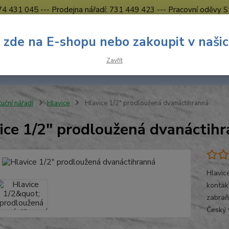
774 431 045 --- Prodejna nářadí: 731 449 423 --- Pracovní oděvy S
Obchodní podmínky
Kontakty Česká Lípa
 zde na E-shopu nebo zakoupit v naši
Nevíte
Hledat
Zavřít
731 
8.00 h
uční nářadí
Hlavice
Hlavice 1/2" prodloužená dvanáctihranná
ice 1/2" prodloužená dvanáctih
Hlavic
kontak
zabraň
Český 