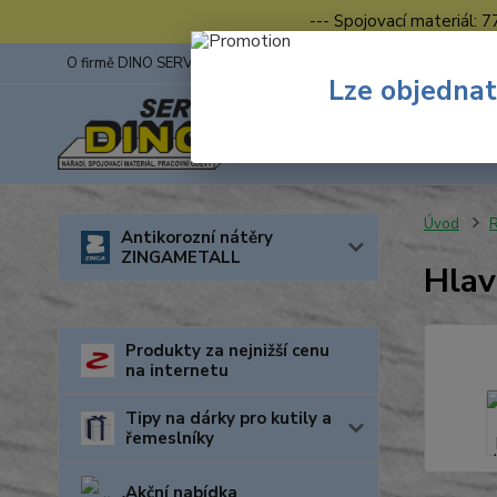
--- Spojovací materiál: 
O firmě DINO SERVIS s.r.o.
ZINGA
Fotogalerie z výstav
Lze objednat
Úvod
R
Antikorozní nátěry
ZINGAMETALL
Hlav
Produkty za nejnižší cenu
na internetu
Tipy na dárky pro kutily a
řemeslníky
Akční nabídka