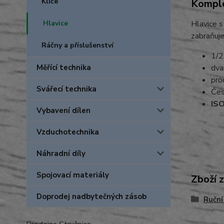
Klíče
Komple
Hlavice
Hlavice s
zabraňuje
Ráčny a příslušenství
1/2
Měřící technika
dva
pro
Svářecí technika
Čes
ISO
Vybavení dílen
Vzduchotechnika
Náhradní díly
Spojovací materiály
Zboží 
Doprodej nadbytečných zásob
Ruční