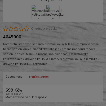
Ohodnotit produkt
4645000
Kompletní startovací sadapro dřevěné kolíky 6, 8 a 10 mmpro všechna
běžná spojení dřevo-hmoždinka, jako jsou přesně padnoucí rohová
spojení, spojení tvaru T a plošná spojeníobsah: 1 x mistrovská
kolíkovačka26 x dřevěné kolíky, ø 6 mm22 x dřevěné kolíky, ø 8 mm16 x
dřevěné kolíky, ø 10...
celý popis
Dostupnost
Není skladem
699 Kč
/
ks
578 Kč
bez DPH
Momentálně není k dispozici