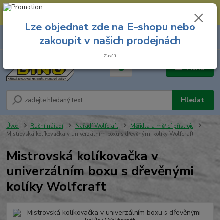
--- Spojovací materiál: 774 431 045 --- Prodejna nářadí: 731 449 423 --
- Pracovní oděvy Stružnice: 731 449 425 ---
Lze objednat zde na E-shopu nebo
0
ks
731 449 423
zakoupit v našich prodejnách
za
0,00 Kč
8.00 hod. - 16.00 hod.
Zavřít
Menu
Hledat
Úvod
Ruční nářadí
Nářadí Wolfcraft
Měřidla a měřicí přístroje
Mistrovská kolíkovačka v univerzálním boxu s dřevěnými kolíky Wolfcraft
Mistrovská kolíkovačka v
univerzálním boxu s dřevěnými
kolíky Wolfcraft