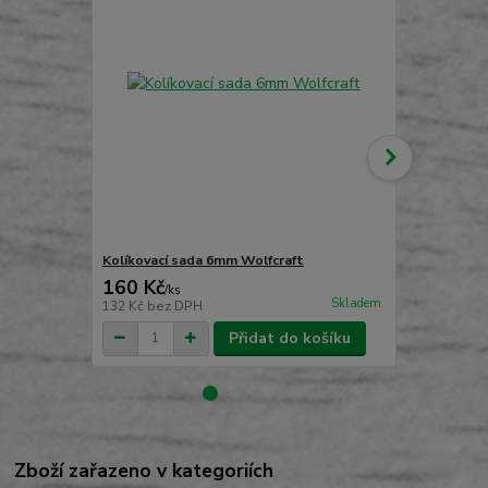
Kolíkovací sada 6mm Wolfcraft
Kolíkovací 
160 Kč
187 Kč
/
ks
/
ks
Skladem
132 Kč
bez DPH
155 Kč
bez 
Přidat do košíku
Zboží zařazeno v kategoriích