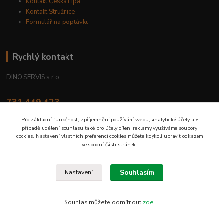
Kontakt Česká Lípa
Kontakt Stružnice
Formulář na poptávku
Rychlý kontakt
DINO SERVIS s.r.o.
731 449 423
8.00 hod. - 16.00 hod.
Pro základní funkčnost, zpříjemnění používání webu, analytické účely a v
případě udělení souhlasu také pro účely cílení reklamy využíváme soubory
prodejna@dinoservis.cz
cookies. Nastavení vlastních preferencí cookies můžete kdykoli upravit odkazem
ve spodní části stránek.
Souhlasím
Nastavení
Proč nakupovat u nás? Jsme na trhu již od roku 1990.
Souhlas můžete odmítnout
zde
.
Vytvořeno na
Eshop-rychle.cz