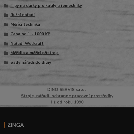
Tipy na dárky pro kutily a řemeslníky
Ruční nářadí
Měřící technika
Cena od 1 - 1000 Kč
Nářadí Wolfcraft
Měřidla a měřicí přístroje
Sady nářadí do dílny
DINO
SERVI
S
s.r.o.
Stroje, nářadí, ochranné pracovní prostředky
Již od roku 1990
ZINGA