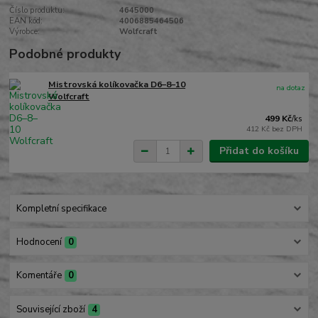
Číslo produktu:
4645000
EAN kód:
4006885464506
Výrobce:
Wolfcraft
Podobné produkty
Mistrovská kolíkovačka D6–8–10
na dotaz
Wolfcraft
499 Kč
/
ks
412 Kč
bez DPH
Přidat do košíku
Kompletní specifikace
Hodnocení
0
Komentáře
0
Související zboží
4