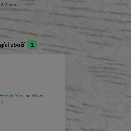
 22,2 mm
jící zboží
1