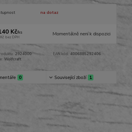
tupnost
na dotaz
140 Kč
/
ks
Momentálně není k dispozici
 Kč
bez DPH
roduktu:
2924000
EAN kód:
4006885292406
e:
Wolfcraft
mentáře
0
Související zboží
1