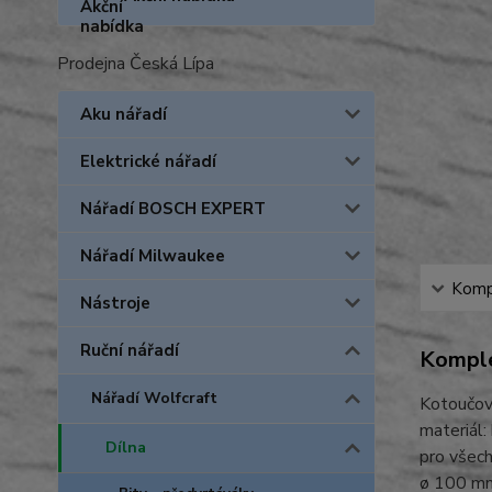
Prodejna Česká Lípa
Aku nářadí
Elektrické nářadí
Nářadí BOSCH EXPERT
Nářadí Milwaukee
Kompl
Nástroje
Ruční nářadí
Komple
Nářadí Wolfcraft
Kotoučo
materiál:
Dílna
pro všech
ø 100 m