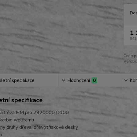
Dos
1 
942
Číslo p
Výrobc
etní specifikace
Hodnocení
0
Ko
tní specifikace
vá fréza HM pro 2920000 D100
 karbid wolframu
ny druhy dřeva, dřevotřískové desky
m