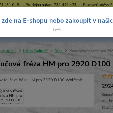
774 431 045 --- Prodejna nářadí: 731 449 423 --- Pracovní oděvy S
Obchodní podmínky
Kontakty Česká Lípa
 zde na E-shopu nebo zakoupit v naši
Nevíte
Hledat
Zavřít
731 
8.00 h
uční nářadí
Nářadí Wolfcraft
Dílna
Kotoučová fréza HM pro 292
učová fréza HM pro 2920 D100 
292
Kotouč
všechn
celý p