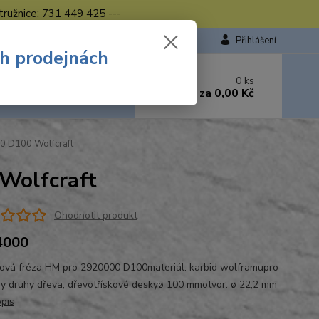
tružnice: 731 449 425 ---
Přihlášení
ch prodejnách
 si rady? Zavolejte.
0
ks
449 423
za
0,00 Kč
od. - 16.00 hod.
0 D100 Wolfcraft
Wolfcraft
Ohodnotit produkt
4000
ová fréza HM pro 2920000 D100materiál: karbid wolframupro
y druhy dřeva, dřevotřískové deskyø 100 mmotvor: ø 22,2 mm
opis