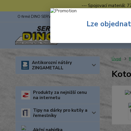
--- Spojovací materiál: 
O firmě DINO SERVIS s.r.o.
ZINGA
Fotogalerie z výstav
Lze objednat
Úvod
R
Antikorozní nátěry
ZINGAMETALL
Koto
Produkty za nejnižší cenu
na internetu
Tipy na dárky pro kutily a
řemeslníky
Akční nabídka