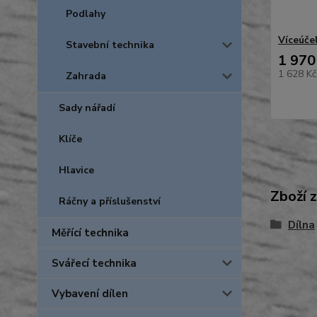
Podlahy
Víceúče
Stavební technika
1 970
1 628 K
Zahrada
Sady nářadí
Klíče
Hlavice
Zboží 
Ráčny a příslušenství
Dílna
Měřící technika
Svářecí technika
Vybavení dílen