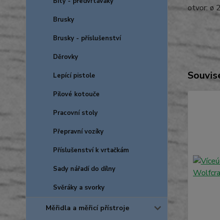
Bity - předvrtáváky
otvor: ø
Brusky
Brusky - příslušenství
Děrovky
Souvise
Lepící pistole
Pilové kotouče
Pracovní stoly
Přepravní vozíky
Příslušenství k vrtačkám
Sady nářadí do dílny
Svěráky a svorky
Měřidla a měřicí přístroje