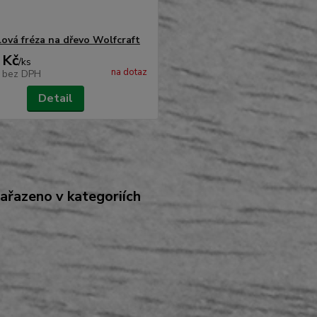
lová fréza na dřevo Wolfcraft
 Kč
/
ks
na dotaz
č
bez DPH
Detail
zařazeno v kategoriích