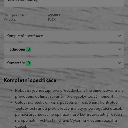
Nákup na splátky
Číslo produktu:
495883
Výrobce:
FLEX
Kompletní specifikace
Hodnocení
0
Komentáře
0
Kompletní specifikace
Robustní jednostupňová převodovka: silně dimenzovaná a s
převodem, optimalizovaným pro vysoký
točivý moment
Celovlnná elektronika: s pozvolným rozběhem, kontrolou
teploty, ochranou proti přetížení a plynulou regulací otáček
pomocí zrychlovacího spínače - pro kontrolovatelný rozběh
na optimální rychlost míchání. Výkonná v celém rozs
ah
u
otáček