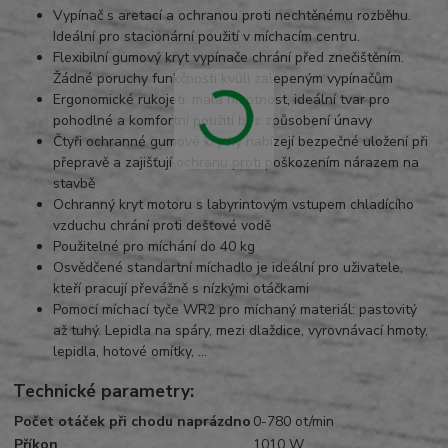
Vypínač s aretací a ochranou proti nechtěnému rozběhu.
Ideální pro stacionární použití v míchacím centru.
Flexibilní gumový kryt vypínače chrání před znečištěním.
Žádné poruchy funkčnosti kvůli zalepeným vypínačům
Ergonomické rukojeti: malá hmotnost, ideální tvar pro
pohodlné a komfortní použití bez způsobení únavy
Čtyři ochranné gumové krytky nabízejí bezpečné uložení při
přepravě a zajišťují ochranu proti poškozením nárazem na
stavbě
Ochranný kryt motoru s labyrintovým vstupem chladícího
vzduchu chrání proti dešťové vodě
Použitelné pro míchání do 40 kg
Osvědčené standartní míchadlo je ideální pro uživatele,
kteří pracují převážně s nízkými otáčkami
Pomocí míchací tyče WR2 pro míchaný materiál: pastovitý
až tuhý. Lepidla na spáry, mezi dlaždice, vyrovnávací hmoty,
lepidla, hotové omítky, ...
Technické parametry:
Počet otáček při chodu naprázdno
0-780 ot/min
Příkon
1010 W