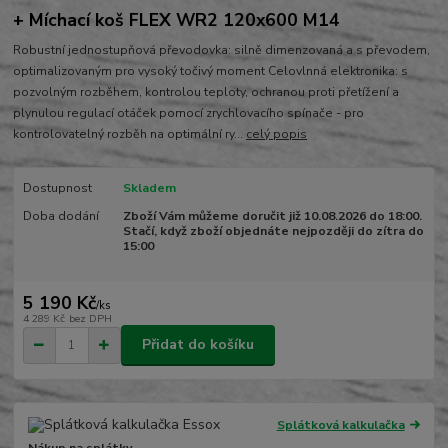
+ Míchací koš FLEX WR2 120x600 M14
Robustní jednostupňová převodovka: silně dimenzovaná a s převodem,
optimalizovaným pro vysoký točivý moment Celovlnná elektronika: s
pozvolným rozběhem, kontrolou teploty, ochranou proti přetížení a
plynulou regulací otáček pomocí zrychlovacího spínače - pro
kontrolovatelný rozběh na optimální ry...
celý popis
Dostupnost
Skladem
Doba dodání
Zboží Vám můžeme doručit již 10.08.2026 do 18:00.
Stačí, když zboží objednáte nejpozději do zítra do
15:00
5 190 Kč
/
ks
4 289 Kč
bez DPH
Přidat do košíku
Splátková kalkulačka