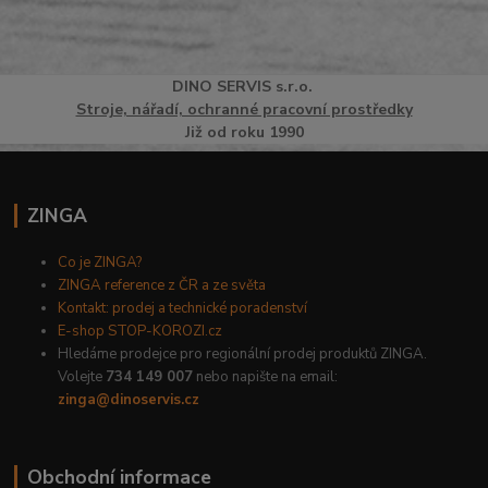
DINO
SERVI
S
s.r.o.
Stroje, nářadí, ochranné pracovní prostředky
Již od roku 1990
ZINGA
Co je ZINGA?
ZINGA reference z ČR a ze světa
Kontakt: prodej a technické poradenství
E-shop STOP-KOROZI.cz
Hledáme prodejce pro regionální prodej produktů ZINGA.
Volejte
734 149 007
nebo napište na email:
zinga@dinoservis.cz
Obchodní informace