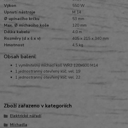
Výkon
550 W
Upnutí nástroje
M 14
Ø upínacího krčku
53 mm
Max. Ø míchacího koše
120 mm
Délka kabelu
4,0 m
Rozměry (d x š x v)
405 x 215 x 340 mm
Hmotnost
4,5 kg
Obs
ah
balení:
1 vyměnitelný míchací koš WR2 120x600 M14
1 jednostranný otevřený klíč, vel. 19
1 jednostranný otevřený klíč, vel. 22
Zboží zařazeno v kategoriích
Elektrické nářadí
Míchadla