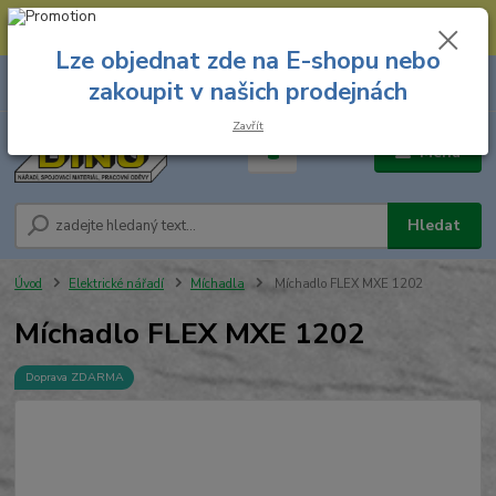
--- Spojovací materiál: 774 431 045 --- Prodejna nářadí: 731 449 423 --
- Pracovní oděvy Stružnice: 731 449 425 ---
Lze objednat zde na E-shopu nebo
0
ks
731 449 423
zakoupit v našich prodejnách
za
0,00 Kč
8.00 hod. - 16.00 hod.
Zavřít
Menu
Hledat
Úvod
Elektrické nářadí
Míchadla
Míchadlo FLEX MXE 1202
Míchadlo FLEX MXE 1202
Doprava ZDARMA