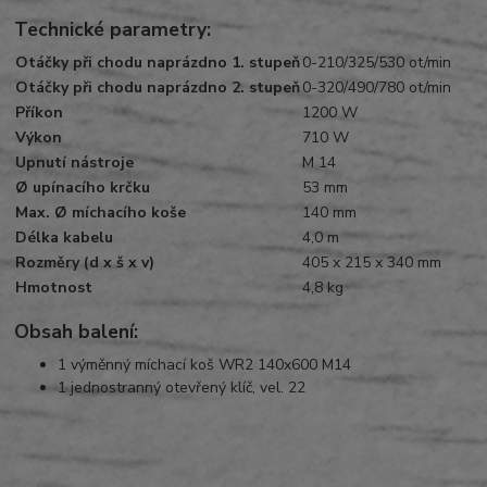
Technické parametry:
Otáčky při chodu naprázdno 1. stupeň
0-210/325/530 ot/min
Otáčky při chodu naprázdno 2. stupeň
0-320/490/780 ot/min
Příkon
1200 W
Výkon
710 W
Upnutí nástroje
M 14
Ø upínacího krčku
53 mm
Max. Ø míchacího koše
140 mm
Délka kabelu
4,0 m
Rozměry (d x š x v)
405 x 215 x 340 mm
Hmotnost
4,8 kg
Obs
ah
balení:
1 výměnný míchací koš WR2 140x600 M14
1 jednostranný otevřený klíč, vel. 22