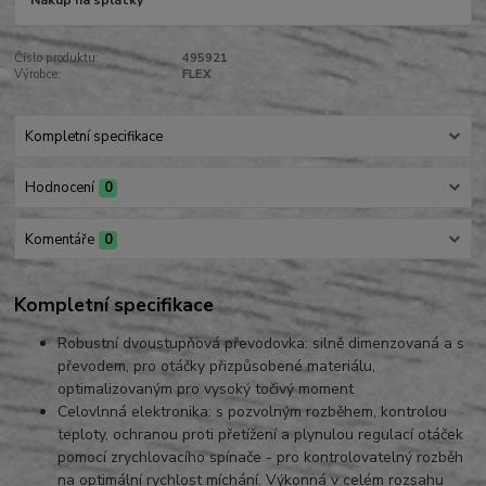
Nákup na splátky
Číslo produktu:
495921
Výrobce:
FLEX
Kompletní specifikace
Hodnocení
0
Komentáře
0
Kompletní specifikace
Robustní dvoustupňová převodovka: silně dimenzovaná a s
převodem, pro otáčky přizpůsobené materiálu,
optimalizovaným pro vysoký
točivý moment
Celovlnná elektronika: s pozvolným rozběhem, kontrolou
teploty, ochranou proti přetížení a plynulou regulací otáček
pomocí zrychlovacího spínače - pro kontrolovatelný rozběh
na optimální rychlost míchání. Výkonná v celém rozs
ah
u