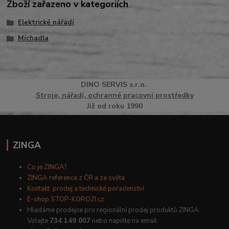
Zboží zařazeno v kategoriích
Elektrické nářadí
Míchadla
DINO
SERVI
S
s.r.o.
Stroje, nářadí, ochranné pracovní prostředky
Již od roku 1990
ZINGA
Co je ZINGA?
ZINGA reference z ČR a ze světa
Kontakt: prodej a technické poradenství
E-shop STOP-KOROZI.cz
Hledáme prodejce pro regionální prodej produktů ZINGA.
Volejte
734 149 007
nebo napište na email: