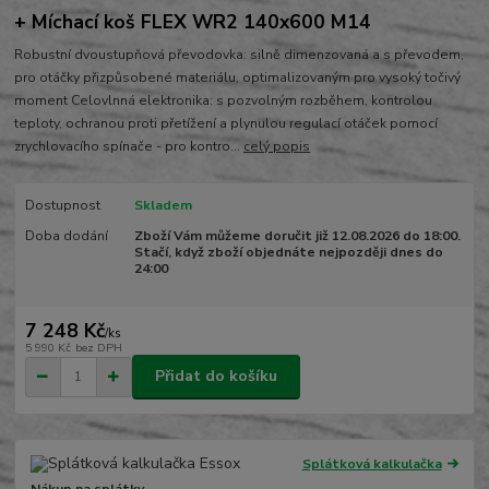
+ Míchací koš FLEX WR2 140x600 M14
Robustní dvoustupňová převodovka: silně dimenzovaná a s převodem,
pro otáčky přizpůsobené materiálu, optimalizovaným pro vysoký točivý
moment Celovlnná elektronika: s pozvolným rozběhem, kontrolou
teploty, ochranou proti přetížení a plynulou regulací otáček pomocí
zrychlovacího spínače - pro kontro...
celý popis
Dostupnost
Skladem
Doba dodání
Zboží Vám můžeme doručit již 12.08.2026 do 18:00.
Stačí, když zboží objednáte nejpozději dnes do
24:00
7 248 Kč
/
ks
5 990 Kč
bez DPH
Přidat do košíku
Splátková kalkulačka