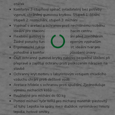
otáček
Komfortní 3-stupňový spínač, ovladatelný bez potřeby
vypnutí, chráněný gumovou krytkou. Stupeň 1: čištění,
stupeň 2: rozmíchání, stupeň 3: míchání
Vypínač s aretací a ochranou proti nechtěnému rozběhu.
Ideální pro stacionární použití v míchacím centru.
Flexibilní gumový kryt vypínače chrání před znečištěním.
Žádné poruchy funkčnosti kvůli zalepeným vypínačům
Ergonomické rukojeti: malá hmotnost, ideální tvar pro
pohodlné a komfortní použití bez způsobení únavy
Čtyři ochranné gumové krytky nabízejí bezpečné uložení při
přepravě a zajišťují ochranu proti poškozením nárazem na
stavbě
Ochranný kryt motoru s labyrintovým vstupem chladícího
vzduchu chrání proti dešťové vodě
Aretace
hřídele s ochranou proti spuštění. Zjednodušuje
výměnu míchacích košů
Použitelné pro míchání do 60 kg
Pomocí míchací tyče WR2 pro míchaný materiál: pastovitý
až tuhý. Lepidla na spáry, mezi dlaždice, vyrovnávací hmoty,
lepidla, hotové omítky, ...