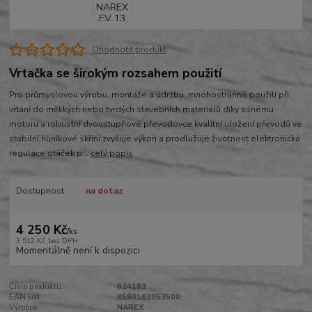
Ohodnotit produkt
Vrtačka se širokým rozsahem použití
Pro průmyslovou výrobu, montáže a údržbu. mnohostranné použití při
vrtání do měkkých nebo tvrdých stavebních materiálů díky silnému
motoru a robustní dvoustupňové převodovce kvalitní uložení převodů ve
stabilní hliníkové skříni zvyšuje výkon a prodlužuje životnost elektronická
regulace otáček p...
celý popis
Dostupnost
na dotaz
4 250 Kč
/
ks
3 512 Kč
bez DPH
Momentálně není k dispozici
Číslo produktu:
624193
EAN kód:
8590163953500
Výrobce:
NAREX