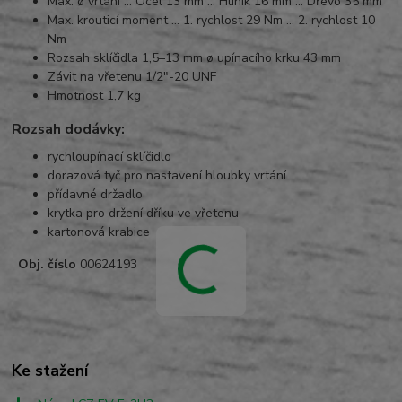
Max. ø vrtání … Ocel 13 mm … Hliník 16 mm … Dřevo 35 mm
Max. krouticí moment … 1. rychlost 29 Nm … 2. rychlost 10
Nm
Rozsah sklíčidla 1,5–13 mm ø upínacího krku 43 mm
Závit na vřetenu 1/2"-20 UNF
Hmotnost 1,7 kg
Rozsah dodávky:
rychloupínací sklíčidlo
dorazová tyč pro nastavení hloubky vrtání
přídavné držadlo
krytka pro držení dříku ve vřetenu
kartonová krabice
Obj. číslo
00624193
Ke stažení