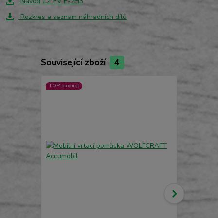
Návod CZ EV E-2H3
Rozkres a seznam náhradních dílů
Související zboží
4
TOP produkt