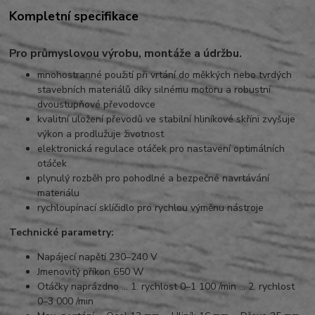
Kompletní specifikace
Pro průmyslovou výrobu, montáže a údržbu.
mnohostranné použití při vrtání do měkkých nebo tvrdých
stavebních materiálů díky silnému motoru a robustní
dvoustupňové převodovce
kvalitní uložení převodů ve stabilní hliníkové skříni zvyšuje
výkon a prodlužuje životnost
elektronická regulace otáček pro nastavení optimálních
otáček
plynulý rozběh pro pohodlné a bezpečné navrtávání
materiálu
rychloupínací sklíčidlo pro rychlou výměnu nástroje
Technické parametry:
Napájecí napětí 230–240 V
Jmenovitý příkon 650 W
Otáčky naprázdno … 1. rychlost 0–1 100 /min … 2. rychlost
0–3 000 /min