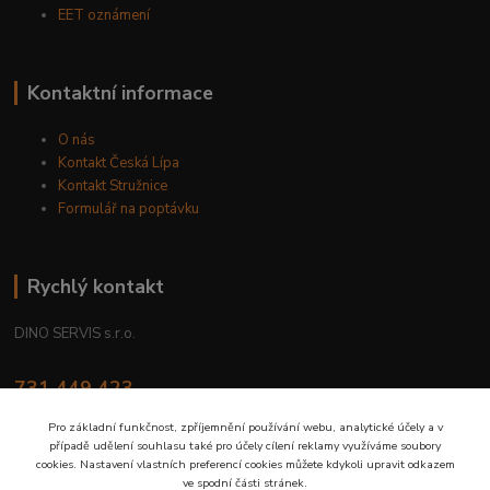
EET oznámení
Kontaktní informace
O nás
Kontakt Česká Lípa
Kontakt Stružnice
Formulář na poptávku
Rychlý kontakt
DINO SERVIS s.r.o.
731 449 423
8.00 hod. - 16.00 hod.
Pro základní funkčnost, zpříjemnění používání webu, analytické účely a v
případě udělení souhlasu také pro účely cílení reklamy využíváme soubory
prodejna@dinoservis.cz
cookies. Nastavení vlastních preferencí cookies můžete kdykoli upravit odkazem
ve spodní části stránek.