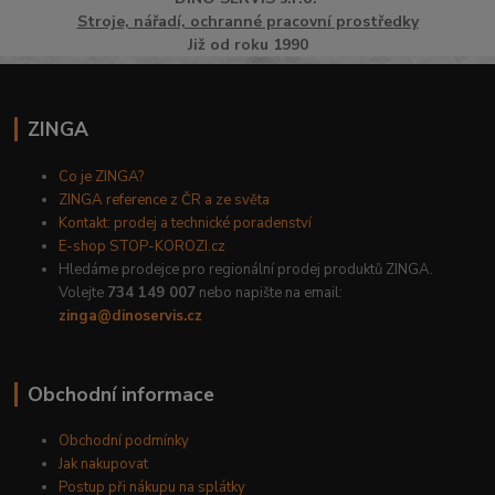
Stroje, nářadí, ochranné pracovní prostředky
Již od roku 1990
ZINGA
Co je ZINGA?
ZINGA reference z ČR a ze světa
Kontakt: prodej a technické poradenství
E-shop STOP-KOROZI.cz
Hledáme prodejce pro regionální prodej produktů ZINGA.
Volejte
734 149 007
nebo napište na email:
zinga@dinoservis.cz
Obchodní informace
Obchodní podmínky
Jak nakupovat
Postup při nákupu na splátky