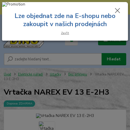
--- Spojovací materiál: 774 431 045 --- Prodejna nářadí: 731 449 423 --
- Pracovní oděvy Stružnice: 731 449 425 ---
Lze objednat zde na E-shopu nebo
0
ks
731 449 423
zakoupit v našich prodejnách
za
0,00 Kč
8.00 hod. - 16.00 hod.
Zavřít
Menu
Hledat
Úvod
Elektrické nářadí
Vrtačky
Bez příklepu
Vrtačka NAREX EV
13 E-2H3
Vrtačka NAREX EV 13 E-2H3
Doprava ZDARMA