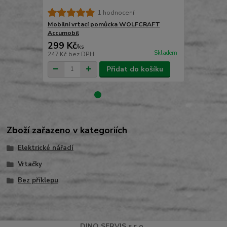
Stojan na v
1 hodnocení
Mobilní vrtací pomůcka WOLFCRAFT
Accumobil
299 Kč
1 380 Kč
/
ks
Skladem
247 Kč
bez DPH
1 140 Kč
bez
Přidat do košíku
Zboží zařazeno v kategoriích
Elektrické nářadí
Vrtačky
Bez příklepu
DINO
SERVI
S
s.r.o.