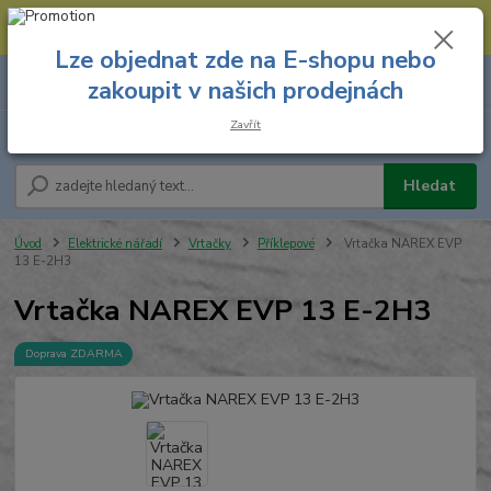
--- Spojovací materiál: 774 431 045 --- Prodejna nářadí: 731 449 423 --
- Pracovní oděvy Stružnice: 731 449 425 ---
Lze objednat zde na E-shopu nebo
0
ks
731 449 423
zakoupit v našich prodejnách
za
0,00 Kč
8.00 hod. - 16.00 hod.
Zavřít
Menu
Hledat
Úvod
Elektrické nářadí
Vrtačky
Příklepové
Vrtačka NAREX EVP
13 E-2H3
Vrtačka NAREX EVP 13 E-2H3
Doprava ZDARMA