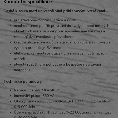
Kompletní specifikace
Česká klasika mezi univerzálními příklepovými vrtačkami.
pro stavebně-montážní práce a údržbu
mnohostranné použití při vrtání do tvrdých nebo měkkých
stavebních materiálů díky příklepovému mechanizmu a
robustní dvourychlostní převodovce
kvalitní uložení převodů ve stabilní hliníkové skříni zvyšuje
výkon a prodlužuje životnost
elektronická regulace otáček pro nastavení optimálních
otáček
plynulý rozběh pro pohodlné a bezpečné navrtávání
materiálu
Technické parametry:
Napájecí napětí 230–240 V
Jmenovitý příkon 650 W
Otáčky naprázdno … 1. rychlost 0–1 100 /min … 2. rychlost
0–3 000 /min
Údery naprázdno … 1. rychlost 0–22 000 /min … 2. rychlost
0–60 000 /min