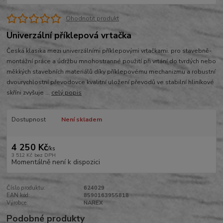
Ohodnotit produkt
Univerzální příklepová vrtačka
Česká klasika mezi univerzálními příklepovými vrtačkami. pro stavebně-
montážní práce a údržbu mnohostranné použití při vrtání do tvrdých nebo
měkkých stavebních materiálů díky příklepovému mechanizmu a robustní
dvourychlostní převodovce kvalitní uložení převodů ve stabilní hliníkové
skříni zvyšuje ...
celý popis
Dostupnost
Není skladem
4 250 Kč
/
ks
3 512 Kč
bez DPH
Momentálně není k dispozici
Číslo produktu:
624029
EAN kód:
8590163955818
Výrobce:
NAREX
Podobné produkty