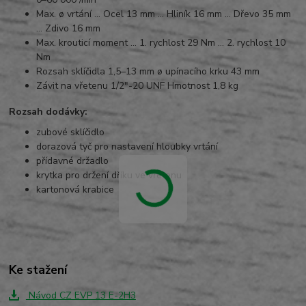
Max. ø vrtání … Ocel 13 mm … Hliník 16 mm … Dřevo 35 mm
… Zdivo 16 mm
Max. krouticí moment … 1. rychlost 29 Nm … 2. rychlost 10
Nm
Rozsah sklíčidla 1,5–13 mm ø upínacího krku 43 mm
Závit na vřetenu 1/2"-20 UNF Hmotnost 1,8 kg
Rozsah dodávky:
zubové sklíčidlo
dorazová tyč pro nastavení hloubky vrtání
přídavné držadlo
krytka pro držení dříku ve vřetenu
kartonová krabice
Ke stažení
Návod CZ EVP 13 E-2H3