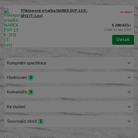
Příklepová vrtačka NAREX EVP 13 E-
na dotaz
2H3 (T-Loc)
5 280 Kč
/
ks
4 364 Kč
bez DPH
Detail
Kompletní specifikace
Hodnocení
0
Komentáře
0
Ke stažení
Související zboží
1