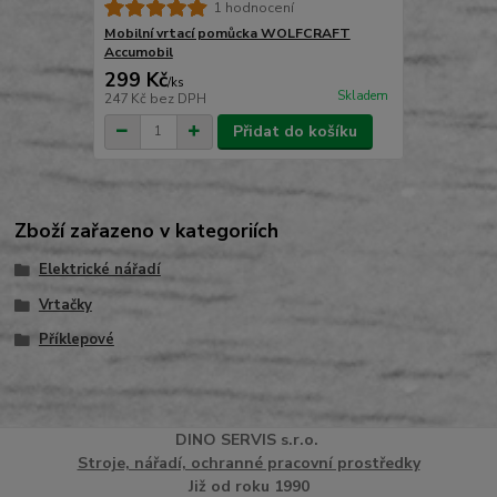
1 hodnocení
Mobilní vrtací pomůcka WOLFCRAFT
Accumobil
299 Kč
/
ks
Skladem
247 Kč
bez DPH
Přidat do košíku
Zboží zařazeno v kategoriích
Elektrické nářadí
Vrtačky
Příklepové
DINO
SERVI
S
s.r.o.
Stroje, nářadí, ochranné pracovní prostředky
Již od roku 1990