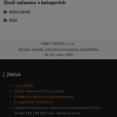
Zboží zařazeno v kategoriích
Ruční nářadí
Klíče
DINO
SERVI
S
s.r.o.
Stroje, nářadí, ochranné pracovní prostředky
Již od roku 1990
ZINGA
Co je ZINGA?
ZINGA reference z ČR a ze světa
Kontakt: prodej a technické poradenství
E-shop STOP-KOROZI.cz
Hledáme prodejce pro regionální prodej produktů ZINGA.
Volejte
734 149 007
nebo napište na email: