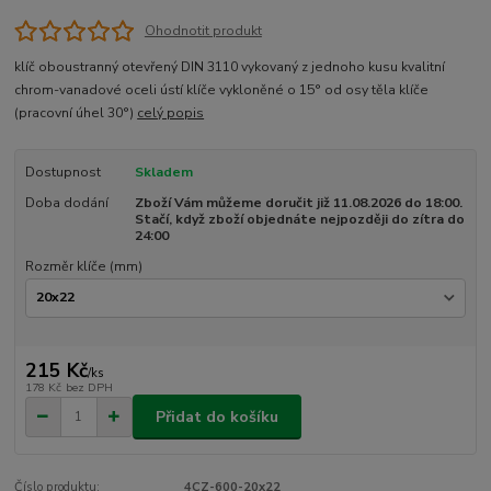
Ohodnotit produkt
klíč oboustranný otevřený DIN 3110 vykovaný z jednoho kusu kvalitní
chrom-vanadové oceli ústí klíče vykloněné o 15° od osy těla klíče
(pracovní úhel 30°)
celý popis
Dostupnost
Skladem
Doba dodání
Zboží Vám můžeme doručit již 11.08.2026 do 18:00.
Stačí, když zboží objednáte nejpozději do zítra do
24:00
Rozměr klíče (mm)
215 Kč
/
ks
178 Kč
bez DPH
Přidat do košíku
Číslo produktu:
4CZ-600-20x22