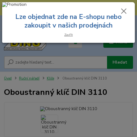
--- Spojovací materiál: 774 431 045 --- Prodejna nářadí: 731 449 423 --
- Pracovní oděvy Stružnice: 731 449 425 ---
Lze objednat zde na E-shopu nebo
0
ks
731 449 423
zakoupit v našich prodejnách
za
0,00 Kč
8.00 hod. - 16.00 hod.
Zavřít
Menu
Hledat
Úvod
Ruční nářadí
Klíče
Oboustranný klíč DIN 3110
Oboustranný klíč DIN 3110