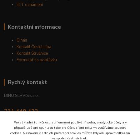
EET oznámení
Kontaktní informace
O nás
Kontakt Česká Lípa
Kontakt Stružnice
Formulář na poptávku
Rychlý kontakt
DINO SERVIS s.r.o.
731 449 423
8.00 hod. - 16.00 hod.
Pro základní funkčnost, zpříjemnění používání webu, analytické účely a v
případě udělení souhlasu také pro účely cílení reklamy využíváme soubory
prodejna@dinoservis.cz
cookies. Nastavení vlastních preferencí cookies můžete kdykoli upravit odkazem
ve spodní části stránek.