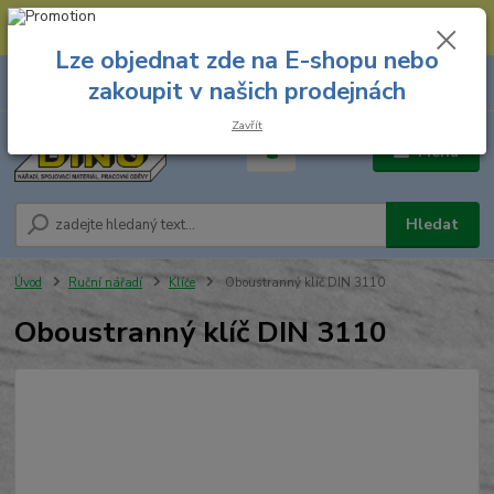
--- Spojovací materiál: 774 431 045 --- Prodejna nářadí: 731 449 423 --
- Pracovní oděvy Stružnice: 731 449 425 ---
Lze objednat zde na E-shopu nebo
0
ks
731 449 423
zakoupit v našich prodejnách
za
0,00 Kč
8.00 hod. - 16.00 hod.
Zavřít
Menu
Hledat
Úvod
Ruční nářadí
Klíče
Oboustranný klíč DIN 3110
Oboustranný klíč DIN 3110