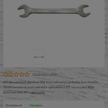
Ohodnotit produkt
klíč oboustranný otevřený DIN 3110 vykovaný z jednoho kusu kvalitní
chrom-vanadové oceli ústí klíče vykloněné o 15° od osy těla klíče
(pracovní úhel 30°)
celý popis
Dostupnost
Skladem