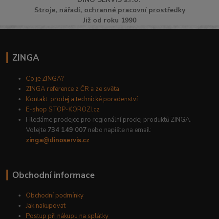
Stroje, nářadí, ochranné pracovní prostředky
Již od roku 1990
ZINGA
Co je ZINGA?
ZINGA reference z ČR a ze světa
Kontakt: prodej a technické poradenství
E-shop STOP-KOROZI.cz
Hledáme prodejce pro regionální prodej produktů ZINGA.
Volejte
734 149 007
nebo napište na email:
zinga@dinoservis.cz
Obchodní informace
Obchodní podmínky
Jak nakupovat
Postup při nákupu na splátky