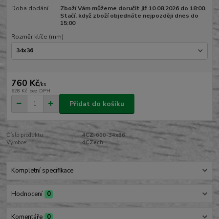
Doba dodání
Zboží Vám můžeme doručit již 10.08.2026 do 18:00.
Stačí, když zboží objednáte nejpozději dnes do
15:00
Rozměr klíče (mm)
760 Kč
/
ks
628 Kč
bez DPH
Přidat do košíku
Číslo produktu:
4CZ-600-34x36
Výrobce:
4CZech
Kompletní specifikace
Hodnocení
0
Komentáře
0