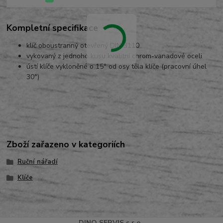
Kompletní specifikace
klíč oboustranný otevřený DIN 3110
vykovaný z jednoho kusu kvalitní chrom-vanadové oceli
ústí klíče vykloněné o 15° od osy těla klíče (pracovní úhel
30°)
Zboží zařazeno v kategoriích
Ruční nářadí
Klíče
DINO
SERVI
S
s.r.o.