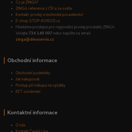
Co je ZINGA?
ZINGA reference z ČR a ze světa
Kontakt: prodej a technické poradenství
E-shop STOP-KOROZI.cz
Hledáme prodejce pro regionální prodej produktů ZINGA.
Volejte
734 149 007
nebo napište na email:
zinga@dinoservis.cz
Obchodní informace
Obchodní podmínky
Jak nakupovat
Postup při nákupu na splátky
EET oznámení
Kontaktní informace
O nás
Kontakt Česká Lípa