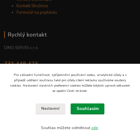
Kontakt Stružnice
Formulář na poptávku
Rychlý kontakt
DINO SERVIS s.r.o.
731 449 423
8.00 hod. - 16.00 hod.
Pro základní funkčnost, zpříjemnění používání webu, analytické účely a v
případě udělení souhlasu také pro účely cílení reklamy využíváme soubory
prodejna@dinoservis.cz
cookies. Nastavení vlastních preferencí cookies můžete kdykoli upravit odkazem
ve spodní části stránek.
Souhlasím
Nastavení
Proč nakupovat u nás? Jsme na trhu již od roku 1990.
Souhlas můžete odmítnout
zde
.
Vytvořeno na
Eshop-rychle.cz