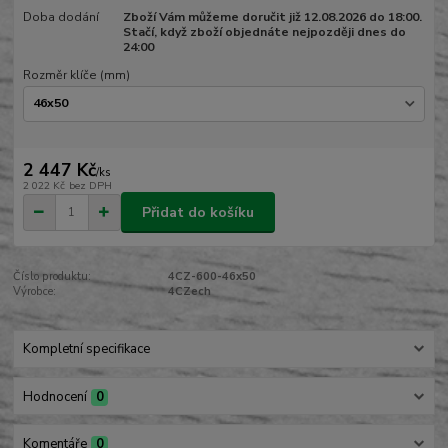
Doba dodání
Zboží Vám můžeme doručit již 12.08.2026 do 18:00.
Stačí, když zboží objednáte nejpozději dnes do
24:00
Rozměr klíče (mm)
2 447 Kč
/
ks
2 022 Kč
bez DPH
Přidat do košíku
Číslo produktu:
4CZ-600-46x50
Výrobce:
4CZech
Kompletní specifikace
Hodnocení
0
Komentáře
0