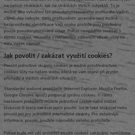
na našich stránkách, tak na stránkách třetích subjektů. To je
možné díky vytváření tzv. pseudonymizovaného profilu dle Vašich
zájmů. Ale nebojte, tímto profilováním zpravidla není možná
bezprostřední identifikace Vaší osoby, protože jsou používány
pouze pseudonymizované údaje. Pokud nevyjádříte souhlas s
těmito cookies, neuvidíte v reklamních sděleních obsah ušitý na
míru Vašim zájmům.
Jak povolit / zakázat využití cookies?
Povolit jednotlivé skupiny cookies je možné prostřednictvím
cookies lišty na našem webu, která se vám objeví při prvním
příchodu a dalších vhodných situacích.
Standardní webové prohlížeče (Internet Explorer, Mozilla Firefox,
Google Chrome apod.) podporují správu cookies. V rámci
nastavení prohlížečů můžete jednotlivé cookie ručně mazat,
blokovat či zcela zakázat jejich použití, lze je také blokovat nebo
povolit jen pro jednotlivé internetové stránky. Pro detailnější
informace, prosím, použijte nápovědu vašeho prohlížeče.
Pokud bude mít váš prohlížeč použití cookies zakázáno, nemůžeme