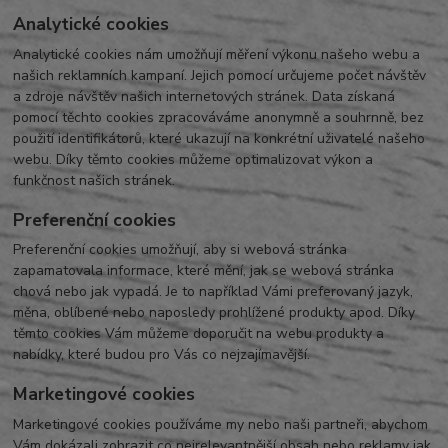
Analytické cookies
Analytické cookies nám umožňují měření výkonu našeho webu a
našich reklamních kampaní. Jejich pomocí určujeme počet návštěv
a zdroje návštěv našich internetových stránek. Data získaná
pomocí těchto cookies zpracováváme anonymně a souhrnně, bez
použití identifikátorů, které ukazují na konkrétní uživatelé našeho
webu. Díky těmto cookies můžeme optimalizovat výkon a
funkčnost našich stránek.
Preferenční cookies
Preferenční cookies umožňují, aby si webová stránka
zapamatovala informace, které mění, jak se webová stránka
chová nebo jak vypadá. Je to například Vámi preferovaný jazyk,
měna, oblíbené nebo naposledy prohlížené produkty apod. Díky
těmto cookies Vám můžeme doporučit na webu produkty a
nabídky, které budou pro Vás co nejzajímavější.
Marketingové cookies
Marketingové cookies používáme my nebo naši partneři, abychom
Vám dokázali zobrazit co nejrelevantnější obsah nebo reklamy jak