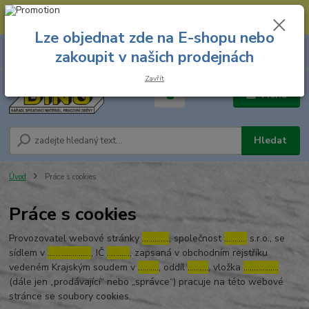
--- Spojovací materiál: 774 431 045 --- Prodejna nářadí: 731 449 423 --
- Pracovní oděvy Stružnice: 731 449 425 ---
Lze objednat zde na E-shopu nebo
0
ks
731 449 423
zakoupit v našich prodejnách
za
0,00 Kč
8.00 hod. - 16.00 hod.
Zavřít
Menu
Hledat
Úvod
Práce s cookies
Práce s cookies
Provozovatel webové stránky
………….
, společnost
………..
s.r.o., se
sídlem v
…………………
, IČ
………..
, zapsaná v obchodním rejstříku
vedeném Krajským soudem v
……….
, oddíl
……….
, vložka
……………..
(dále jen „prodávající“ nebo „správce“) pracuje na této webové
stránce se soubory cookies.