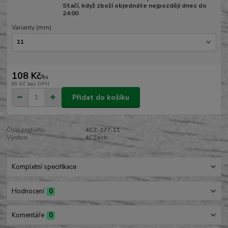
Stačí, když zboží objednáte nejpozději dnes do
24:00
Varianty (mm)
108 Kč
/
ks
89 Kč
bez DPH
Přidat do košíku
Číslo produktu:
4CZ-277-11
Výrobce:
4CZech
Kompletní specifikace
Hodnocení
0
Komentáře
0