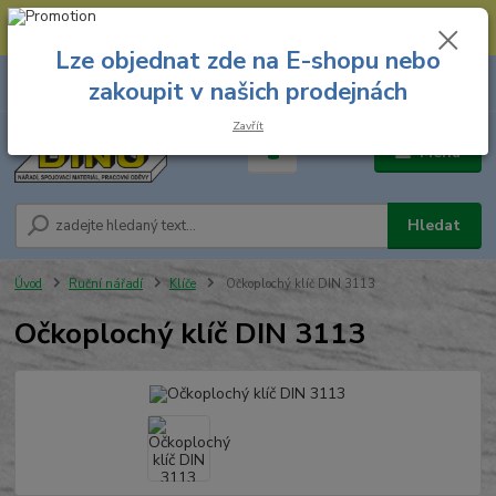
--- Spojovací materiál: 774 431 045 --- Prodejna nářadí: 731 449 423 --
- Pracovní oděvy Stružnice: 731 449 425 ---
Lze objednat zde na E-shopu nebo
0
ks
731 449 423
zakoupit v našich prodejnách
za
0,00 Kč
8.00 hod. - 16.00 hod.
Zavřít
Menu
Hledat
Úvod
Ruční nářadí
Klíče
Očkoplochý klíč DIN 3113
Očkoplochý klíč DIN 3113