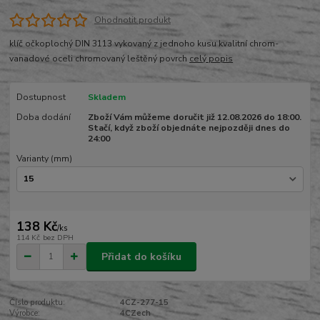
Ohodnotit produkt
klíč očkoplochý DIN 3113 vykovaný z jednoho kusu kvalitní chrom-
vanadové oceli chromovaný leštěný povrch
celý popis
Dostupnost
Skladem
Doba dodání
Zboží Vám můžeme doručit již 12.08.2026 do 18:00.
Stačí, když zboží objednáte nejpozději dnes do
24:00
Varianty (mm)
138 Kč
/
ks
114 Kč
bez DPH
Přidat do košíku
Číslo produktu:
4CZ-277-15
Výrobce:
4CZech