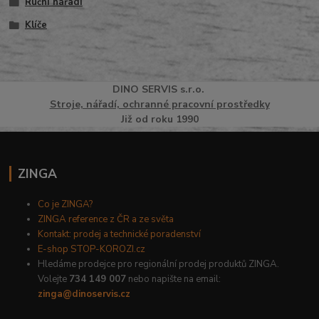
Ruční nářadí
Klíče
DINO
SERVI
S
s.r.o.
Stroje, nářadí, ochranné pracovní prostředky
Již od roku 1990
ZINGA
Co je ZINGA?
ZINGA reference z ČR a ze světa
Kontakt: prodej a technické poradenství
E-shop STOP-KOROZI.cz
Hledáme prodejce pro regionální prodej produktů ZINGA.
Volejte
734 149 007
nebo napište na email:
zinga@dinoservis.cz