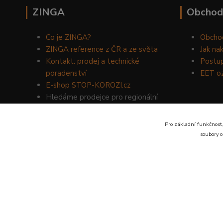
ZINGA
Obchod
Co je ZINGA?
Obcho
ZINGA reference z ČR a ze světa
Jak na
Kontakt: prodej a technické
Postup
poradenství
EET o
E-shop STOP-KOROZI.cz
Hledáme prodejce pro regionální
prodej produktů ZINGA.
Volejte
734 149 007
nebo napište
Pro základní funkčnost,
na email:
zinga@dinoservis.cz
soubory c
Proč nakupovat u nás? Jsme na trhu již od roku 1990.