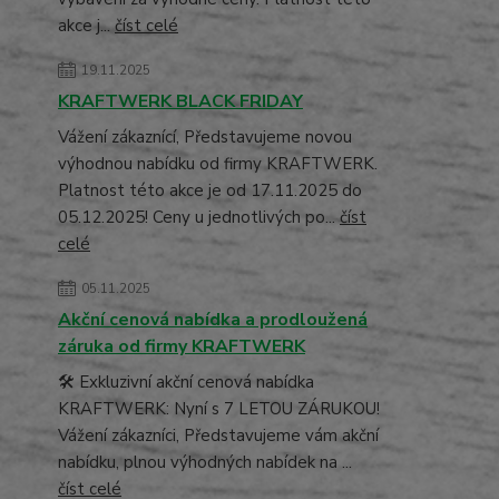
akce j...
číst celé
19.11.2025
KRAFTWERK BLACK FRIDAY
Vážení zákaznící, Představujeme novou
výhodnou nabídku od firmy KRAFTWERK.
Platnost této akce je od 17.11.2025 do
05.12.2025! Ceny u jednotlivých po...
číst
celé
05.11.2025
Akční cenová nabídka a prodloužená
záruka od firmy KRAFTWERK
🛠️ Exkluzivní akční cenová nabídka
KRAFTWERK: Nyní s 7 LETOU ZÁRUKOU!
Vážení zákazníci, Představujeme vám akční
nabídku, plnou výhodných nabídek na ...
číst celé