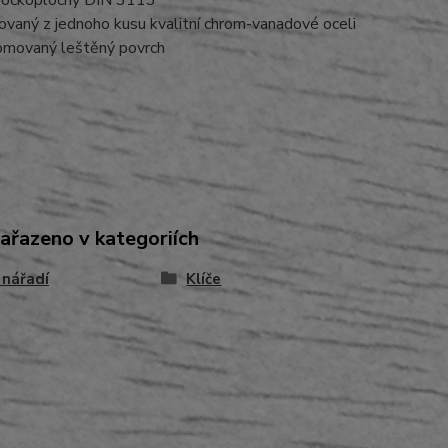
č očkoplochý DIN 3113
ovaný z jednoho kusu kvalitní chrom-vanadové oceli
omovaný leštěný povrch
zařazeno v kategoriích
 nářadí
Klíče