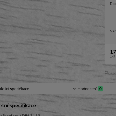
Dob
Var
17
147
Číslo p
etní specifikace
Hodnocení
0
tní specifikace