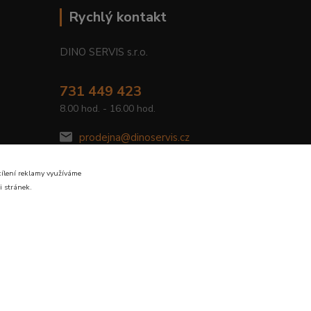
Rychlý kontakt
DINO SERVIS s.r.o.
731 449 423
8.00 hod. - 16.00 hod.
prodejna@dinoservis.cz
cílení reklamy využíváme
i stránek.
Vytvořeno na
Eshop-rychle.cz