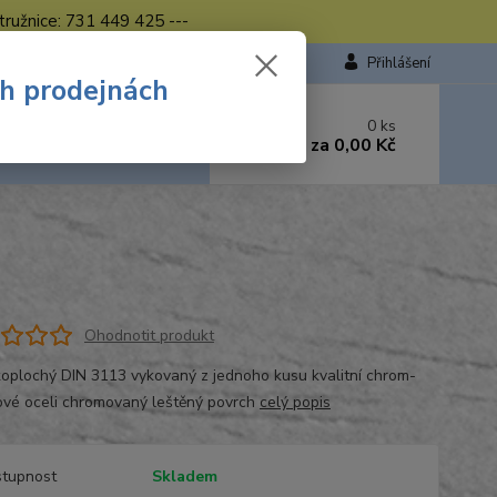
tružnice: 731 449 425 ---
Přihlášení
ch prodejnách
 si rady? Zavolejte.
0
ks
449 423
za
0,00 Kč
od. - 16.00 hod.
Ohodnotit produkt
čkoplochý DIN 3113 vykovaný z jednoho kusu kvalitní chrom-
vé oceli chromovaný leštěný povrch
celý popis
tupnost
Skladem