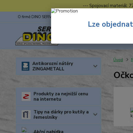
--- Spojovací materiál: 
O firmě DINO SERVIS s.r.o.
ZINGA
Fotogalerie z výstav
Lze objednat
Úvod
R
Antikorozní nátěry
ZINGAMETALL
Očko
Produkty za nejnižší cenu
na internetu
Tipy na dárky pro kutily a
řemeslníky
Akční nabídka