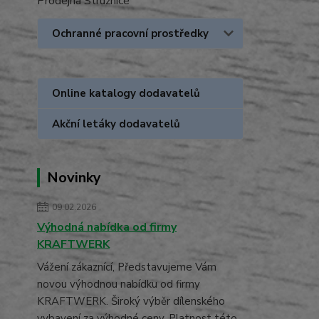
Prodejna Stružnice
Ochranné pracovní prostředky
Online katalogy dodavatelů
Akční letáky dodavatelů
Novinky
09.02.2026
Výhodná nabídka od firmy
KRAFTWERK
Vážení zákaznící, Představujeme Vám
novou výhodnou nabídku od firmy
KRAFTWERK. Široký výběr dílenského
vybavení za výhodné ceny. Platnost této