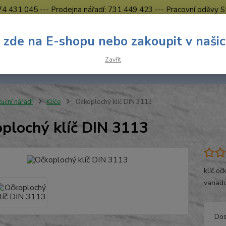
774 431 045 --- Prodejna nářadí: 731 449 423 --- Pracovní oděvy S
Obchodní podmínky
Kontakty Česká Lípa
 zde na E-shopu nebo zakoupit v naši
Nevíte
Hledat
Zavřít
731 
8.00 h
uční nářadí
Klíče
Očkoplochý klíč DIN 3113
plochý klíč DIN 3113
klíč o
vanado
Dos