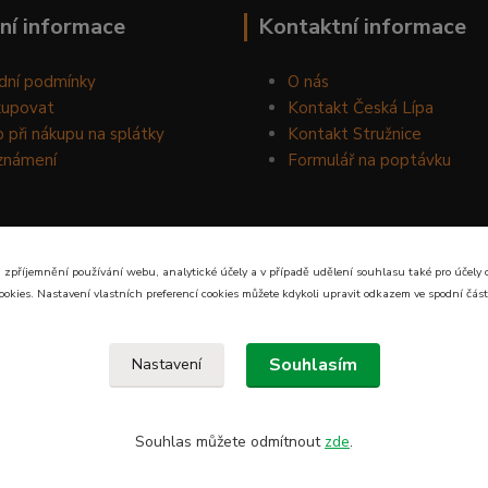
ní informace
Kontaktní informace
dní podmínky
O nás
kupovat
Kontakt Česká Lípa
 při nákupu na splátky
Kontakt Stružnice
známení
Formulář na poptávku
 zpříjemnění používání webu, analytické účely a v případě udělení souhlasu také pro účely 
ookies. Nastavení vlastních preferencí cookies můžete kdykoli upravit odkazem ve spodní část
Souhlasím
Nastavení
Souhlas můžete odmítnout
zde
.