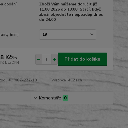
a dodání
Zboží Vám můžeme doručit již
11.08.2026 do 18:00. Stačí, když
zboží objednáte nejpozději dnes
do 24:00
ianty (mm)
8 Kč
/
ks
Přidat do košíku
 Kč
bez DPH
roduktu:
4CZ-277-19
Výrobce:
4CZech
Komentáře
0