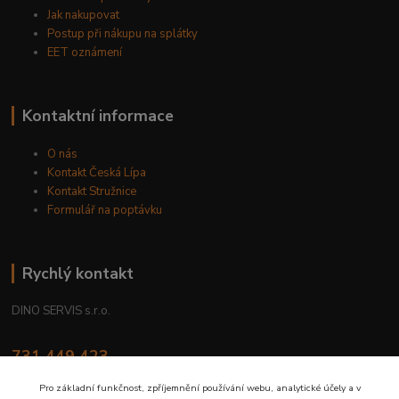
Jak nakupovat
Postup při nákupu na splátky
EET oznámení
Kontaktní informace
O nás
Kontakt Česká Lípa
Kontakt Stružnice
Formulář na poptávku
Rychlý kontakt
DINO SERVIS s.r.o.
731 449 423
8.00 hod. - 16.00 hod.
Pro základní funkčnost, zpříjemnění používání webu, analytické účely a v