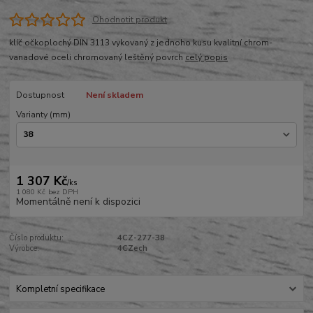
Ohodnotit produkt
klíč očkoplochý DIN 3113 vykovaný z jednoho kusu kvalitní chrom-
vanadové oceli chromovaný leštěný povrch
celý popis
Dostupnost
Není skladem
Varianty (mm)
1 307 Kč
/
ks
1 080 Kč
bez DPH
Momentálně není k dispozici
Číslo produktu:
4CZ-277-38
Výrobce:
4CZech
Kompletní specifikace