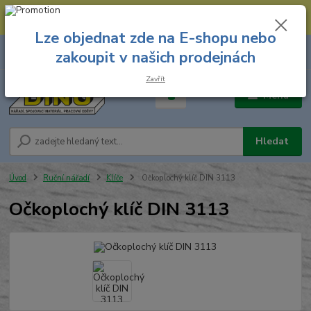
--- Spojovací materiál: 774 431 045 --- Prodejna nářadí: 731 449 423 --
- Pracovní oděvy Stružnice: 731 449 425 ---
Lze objednat zde na E-shopu nebo
0
ks
731 449 423
zakoupit v našich prodejnách
za
0,00 Kč
8.00 hod. - 16.00 hod.
Zavřít
Menu
Hledat
Úvod
Ruční nářadí
Klíče
Očkoplochý klíč DIN 3113
Očkoplochý klíč DIN 3113