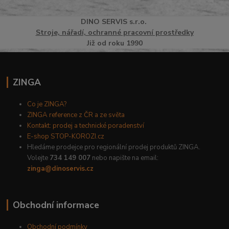
DINO
SERVI
S
s.r.o.
Stroje, nářadí, ochranné pracovní prostředky
Již od roku 1990
ZINGA
Co je ZINGA?
ZINGA reference z ČR a ze světa
Kontakt: prodej a technické poradenství
E-shop STOP-KOROZI.cz
Hledáme prodejce pro regionální prodej produktů ZINGA.
Volejte
734 149 007
nebo napište na email:
zinga@dinoservis.cz
Obchodní informace
Obchodní podmínky