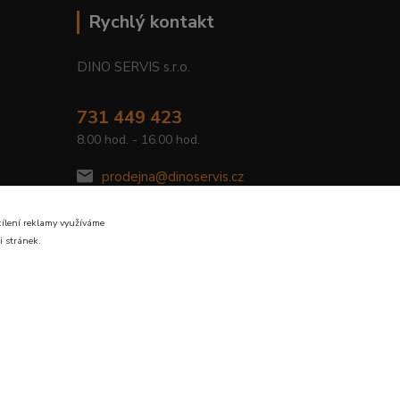
Rychlý kontakt
DINO SERVIS s.r.o.
731 449 423
8.00 hod. - 16.00 hod.
prodejna@dinoservis.cz
cílení reklamy využíváme
i stránek.
Vytvořeno na
Eshop-rychle.cz