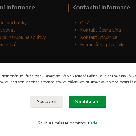
ní informace
Kontaktní informace
dní podmínky
O nás
kupovat
Kontakt Česká Lípa
 při nákupu na splátky
Kontakt Stružnice
známení
Formulář na poptávku
 zpříjemnění používání webu, analytické účely a v případě udělení souhlasu také pro účely 
ookies. Nastavení vlastních preferencí cookies můžete kdykoli upravit odkazem ve spodní část
Souhlasím
Nastavení
Souhlas můžete odmítnout
zde
.