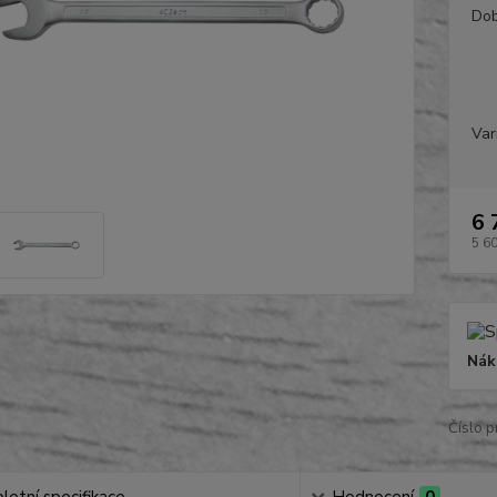
Dob
Var
6 
5 6
Nák
Číslo p