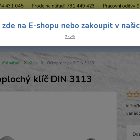
774 431 045 --- Prodejna nářadí: 731 449 423 --- Pracovní oděvy S
Obchodní podmínky
Kontakty Česká Lípa
 zde na E-shopu nebo zakoupit v naši
Nevíte
Hledat
Zavřít
731 
8.00 h
uční nářadí
Klíče
Očkoplochý klíč DIN 3113
plochý klíč DIN 3113
klíč o
vanado
Dos