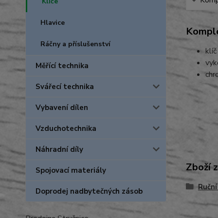
Kompl
Klíče
Hlavice
Komple
Ráčny a příslušenství
klí
vyk
Měřící technika
chr
Svářecí technika
Vybavení dílen
Vzduchotechnika
Náhradní díly
Zboží 
Spojovací materiály
Ruční
Doprodej nadbytečných zásob