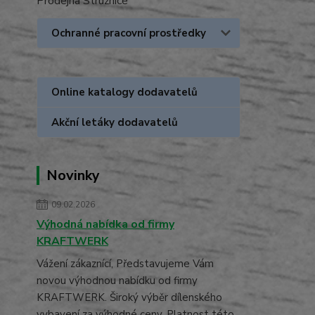
Prodejna Stružnice
Ochranné pracovní prostředky
Online katalogy dodavatelů
Akční letáky dodavatelů
Novinky
09.02.2026
Výhodná nabídka od firmy
KRAFTWERK
Vážení zákaznící, Představujeme Vám
novou výhodnou nabídku od firmy
KRAFTWERK. Široký výběr dílenského
vybavení za výhodné ceny. Platnost této