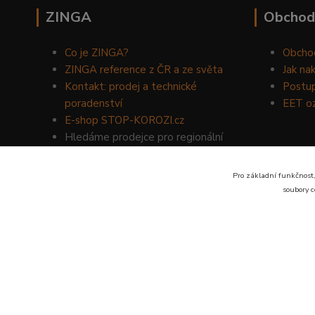
ZINGA
Obchod
Co je ZINGA?
Obcho
ZINGA reference z ČR a ze světa
Jak na
Kontakt: prodej a technické
Postup
poradenství
EET o
E-shop STOP-KOROZI.cz
Hledáme prodejce pro regionální
prodej produktů ZINGA.
Volejte
734 149 007
nebo napište
Pro základní funkčnost,
na email:
zinga@dinoservis.cz
soubory c
Proč nakupovat u nás? Jsme na trhu již od roku 1990.