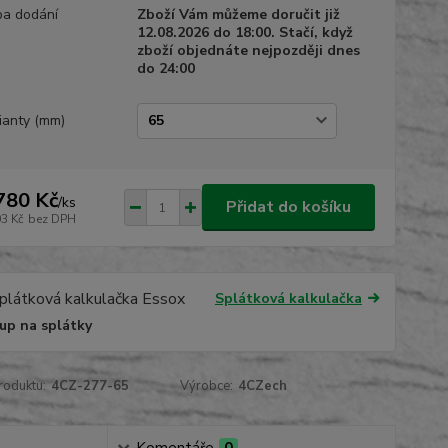
a dodání
Zboží Vám můžeme doručit již
12.08.2026 do 18:00. Stačí, když
zboží objednáte nejpozději dnes
do 24:00
ianty (mm)
780 Kč
/
ks
Přidat do košíku
03 Kč
bez DPH
Splátková kalkulačka
up na splátky
roduktu:
4CZ-277-65
Výrobce:
4CZech