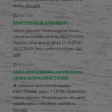
akce j...
číst celé
19.11.2025
KRAFTWERK BLACK FRIDAY
Vážení zákaznící, Představujeme novou
výhodnou nabídku od firmy KRAFTWERK.
Platnost této akce je od 17.11.2025 do
05.12.2025! Ceny u jednotlivých po...
číst
celé
05.11.2025
Akční cenová nabídka a prodloužená
záruka od firmy KRAFTWERK
🛠️ Exkluzivní akční cenová nabídka
KRAFTWERK: Nyní s 7 LETOU ZÁRUKOU!
Vážení zákazníci, Představujeme vám akční
nabídku, plnou výhodných nabídek na ...
číst celé