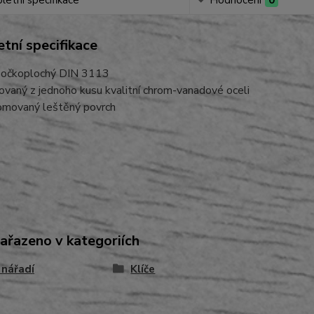
etní specifikace
Hodnocení
0
tní specifikace
č očkoplochý DIN 3113
ovaný z jednoho kusu kvalitní chrom-vanadové oceli
omovaný leštěný povrch
zařazeno v kategoriích
 nářadí
Klíče