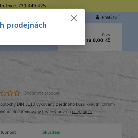
tružnice: 731 449 425 ---
Přihlášení
ch prodejnách
 si rady? Zavolejte.
0
ks
449 423
za
0,00 Kč
od. - 16.00 hod.
Ohodnotit produkt
čkoplochý DIN 3113 vykovaný z jednoho kusu kvalitní chrom-
vé oceli chromovaný leštěný povrch
celý popis
tupnost
Skladem