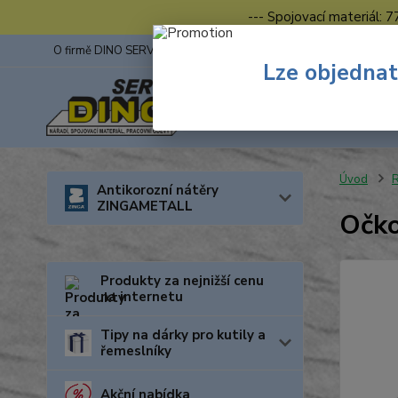
--- Spojovací materiál: 
O firmě DINO SERVIS s.r.o.
ZINGA
Fotogalerie z výstav
Lze objednat
Úvod
R
Antikorozní nátěry
ZINGAMETALL
Očko
Produkty za nejnižší cenu
na internetu
Tipy na dárky pro kutily a
řemeslníky
Akční nabídka