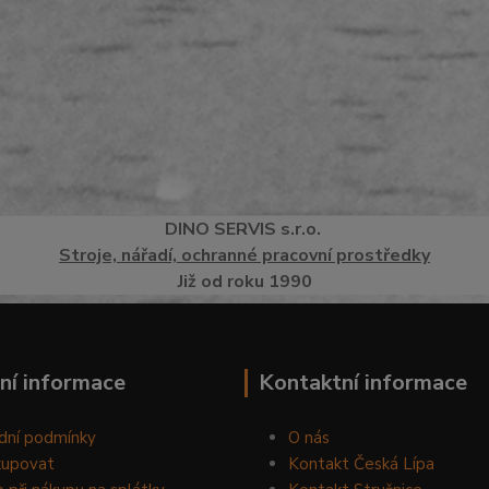
DINO
SERVI
S
s.r.o.
Stroje, nářadí, ochranné pracovní prostředky
Již od roku 1990
ní informace
Kontaktní informace
dní podmínky
O nás
kupovat
Kontakt Česká Lípa