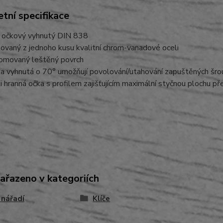
tní specifikace
č očkový vyhnutý DIN 838
ovaný z jednoho kusu kvalitní chrom-vanadové oceli
omovaný leštěný povrch
a vyhnutá o 70° umožňují povolování/utahování zapuštěných šro
i hranná očka s profilem zajišťujícím maximální styčnou plochu pře
zařazeno v kategoriích
 nářadí
Klíče