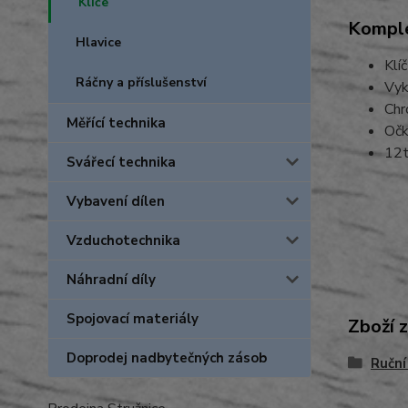
Klíče
Komple
Hlavice
Klí
Ráčny a příslušenství
Vyk
Chr
Měřící technika
Očk
12t
Svářecí technika
Vybavení dílen
Vzduchotechnika
Náhradní díly
Spojovací materiály
Zboží 
Doprodej nadbytečných zásob
Ruční