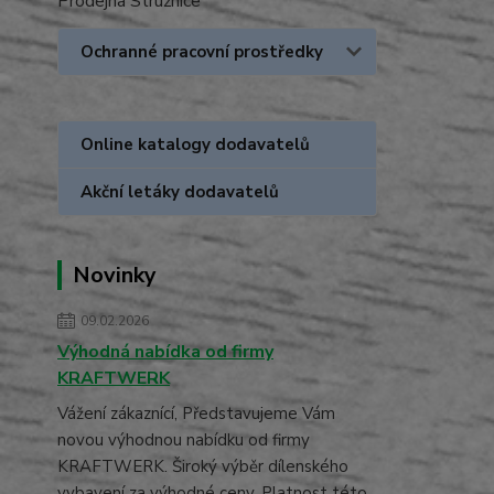
Prodejna Stružnice
Ochranné pracovní prostředky
Online katalogy dodavatelů
Akční letáky dodavatelů
Novinky
09.02.2026
Výhodná nabídka od firmy
KRAFTWERK
Vážení zákaznící, Představujeme Vám
novou výhodnou nabídku od firmy
KRAFTWERK. Široký výběr dílenského
vybavení za výhodné ceny. Platnost této