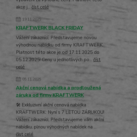
akce j...
číst celé
19.11.2025
KRAFTWERK BLACK FRIDAY
Vážení zákaznící, Představujeme novou
výhodnou nabídku od firmy KRAFTWERK.
Platnost této akce je od 17.11.2025 do
05.12.2025! Ceny u jednotlivých po...
číst
celé
05.11.2025
Akční cenová nabídka a prodloužená
záruka od firmy KRAFTWERK
🛠️ Exkluzivní akční cenová nabídka
KRAFTWERK: Nyní s 7 LETOU ZÁRUKOU!
Vážení zákazníci, Představujeme vám akční
nabídku, plnou výhodných nabídek na ...
číst celé