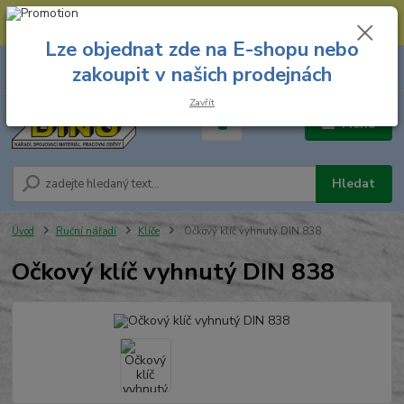
--- Spojovací materiál: 774 431 045 --- Prodejna nářadí: 731 449 423 --
- Pracovní oděvy Stružnice: 731 449 425 ---
Lze objednat zde na E-shopu nebo
0
ks
731 449 423
zakoupit v našich prodejnách
za
0,00 Kč
8.00 hod. - 16.00 hod.
Zavřít
Menu
Hledat
Úvod
Ruční nářadí
Klíče
Očkový klíč vyhnutý DIN 838
Očkový klíč vyhnutý DIN 838