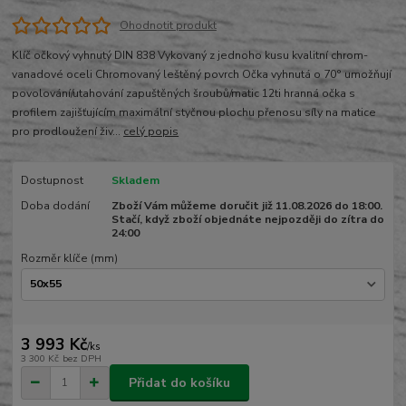
Ohodnotit produkt
Klíč očkový vyhnutý DIN 838 Vykovaný z jednoho kusu kvalitní chrom-
vanadové oceli Chromovaný leštěný povrch Očka vyhnutá o 70° umožňují
povolování/utahování zapuštěných šroubů/matic 12ti hranná očka s
profilem zajišťujícím maximální styčnou plochu přenosu síly na matice
pro prodloužení živ...
celý popis
Dostupnost
Skladem
Doba dodání
Zboží Vám můžeme doručit již 11.08.2026 do 18:00.
Stačí, když zboží objednáte nejpozději do zítra do
24:00
Rozměr klíče (mm)
3 993 Kč
/
ks
3 300 Kč
bez DPH
Přidat do košíku