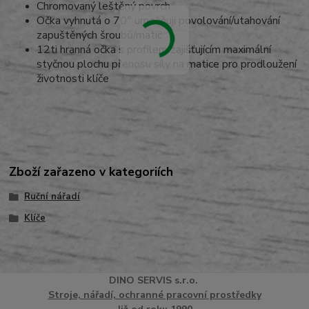
Chromovaný leštěný povrch
Očka vyhnutá o 70° umožňují povolování/utahování
zapuštěných šroubů/matic
12ti hranná očka s profilem zajišťujícím maximální
styčnou plochu přenosu síly na matice pro prodloužení
životnosti klíče
Zboží zařazeno v kategoriích
Ruční nářadí
Klíče
DINO
SERVI
S
s.r.o.
Stroje, nářadí, ochranné pracovní prostředky