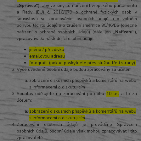
„Správce“
), aby ve smyslu nařízení Evropského parlamentu
a Rady (EU) č. 2016/679 o ochraně fyzických osob v
souvislosti se zpracováním osobních údajů a o volném
pohybu těchto údajů a o zrušení směrnice 95/46/ES (obecné
nařízení o ochraně osobních údajů) (dále jen
„Nařízení“
),
zpracovával/a následující osobní údaje:
jméno / přezdívku
emailovou adresu
fotografii (pokud poskytnete přes službu třetí strany).
Výše uvedené osobní údaje budou zpracovány za účelem:
zobrazení diskuzních příspěvků a komentářů na webu
s informacemi o diskutujícím
Souhlas udělujete na zpracování po dobu
10 let
a to za
účelem:
zobrazení diskuzních příspěvků a komentářů na webu
s informacemi o diskutujícím
Zpracování osobních údajů je prováděno Správcem
osobních údajů, osobní údaje však mohou zpracovávat i tito
zpracovatelé: