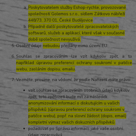
Poskytovatelem služby Eshop-rychle, provozované
společností Golemos s.r.o., sídlem Zátkovo nábřeží
448/73, 370 01, České Budějovice
Případně další poskytovatelé zpracovatelských
softwarů, služeb a aplikací, které však v současné
době společnost nevyužívá.
Osobní údaje
nebudou
předány mimo území EU.
Souhlas se zpracováním lze vzít kdykoliv zpět, a to
například úpravou preferencí ochrany soukromí v patičce
webu, zasláním dopisu, emailu
.
Vezměte, prosíme, na vědomí, že podle Nařízení máte právo:
vzít souhlas se zpracováním osobních údajů kdykoliv
zpět, toto zpětvzetí bude mít za následek
anonymizování informací o diskutujícím u vašich
příspěvků (úpravou preferencí ochrany soukromí v
patičce webu), popř. na slovní žádost (dopis, email)
kompletní výmaz vašich diskuzních příspěvků.
požadovat po Správci informaci, jaké vaše osobní
údaje zpracovává