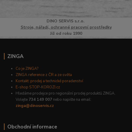
DINO
SERVI
S
s.r.o.
Stroje, nářadí, ochranné pracovní prostředky
Již od roku 1990
ZINGA
Co je ZINGA?
ZINGA reference z ČR a ze světa
Kontakt: prodej a technické poradenství
E-shop STOP-KOROZI.cz
Hledáme prodejce pro regionální prodej produktů ZINGA.
Volejte
734 149 007
nebo napište na email:
zinga@dinoservis.cz
Obchodní informace