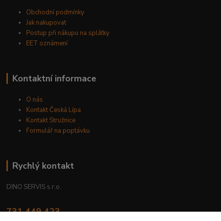
Obchodní podmínky
Jak nakupovat
Postup při nákupu na splátky
EET oznámení
Kontaktní informace
O nás
Kontakt Česká Lípa
Kontakt Stružnice
Formulář na poptávku
Rychlý kontakt
DINO SERVIS s.r.o.
731 449 423