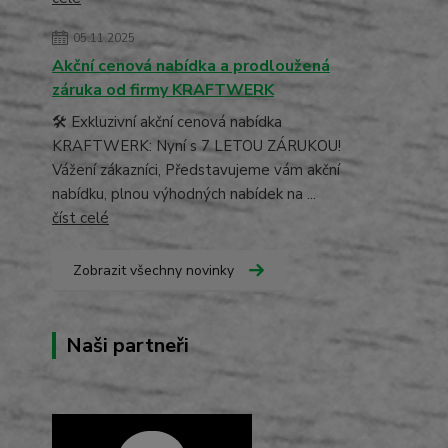
05.11.2025
Akční cenová nabídka a prodloužená
záruka od firmy KRAFTWERK
🛠️ Exkluzivní akční cenová nabídka
KRAFTWERK: Nyní s 7 LETOU ZÁRUKOU!
Vážení zákazníci, Představujeme vám akční
nabídku, plnou výhodných nabídek na ...
číst celé
Zobrazit všechny novinky
Naši partneři