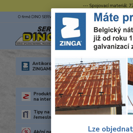
--- Spojovací materiál: 
O firmě DINO SERVIS s.r.o.
ZINGA
Fotogalerie z výstav
Úvod
S
Antikorozní nátěry
ZINGAMETALL
Souh
mark
Produkty za nejnižší cenu
na internetu
Udě
„Sp
Tipy na dárky pro kutily a
se 
řemeslníky
oso
Lze objednat
Akční nabídka