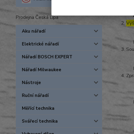
Prodejna Česká Lípa
Výš
Aku nářadí
Elektrické nářadí
Sou
Nářadí BOSCH EXPERT
Nářadí Milwaukee
Zpr
Nástroje
Ruční nářadí
Měřící technika
Svářecí technika