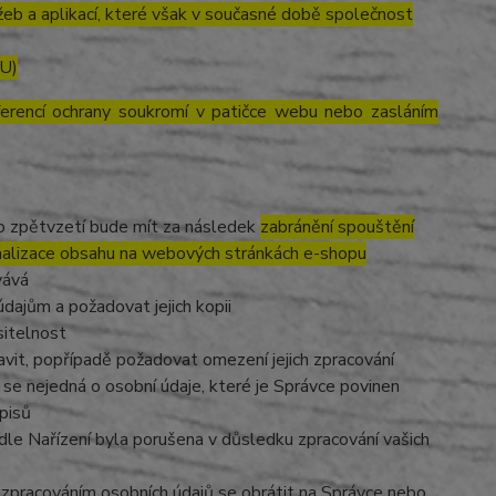
eb a aplikací, které však v současné době společnost
EU)
ferencí ochrany soukromí v patičce webu nebo zasláním
to zpětvzetí bude mít za následek
zabránění spouštění
nalizace obsahu na webových stránkách e-shopu
vává
dajům a požadovat jejich kopii
sitelnost
vit, popřípadě požadovat omezení jejich zpracování
se nejedná o osobní údaje, které je Správce povinen
pisů
dle Nařízení byla porušena v důsledku zpracování vašich
e zpracováním osobních údajů se obrátit na Správce nebo