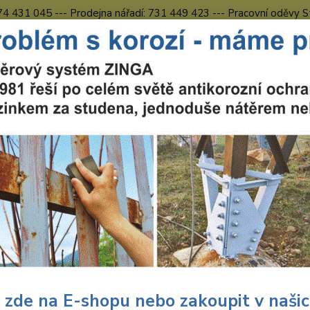
774 431 045 --- Prodejna nářadí: 731 449 423 --- Pracovní oděvy S
Obchodní podmínky
Kontakty Česká Lípa
Nevíte
Hledat
731 
8.00 h
ouhlas se zpracováním osobních údajů pro účely zobrazování marketingov
las se zpracováním osobních úd
etingových nabídek
lujete tímto souhlas ……………..., se sídlem ………………, IČ ……………
rávce“
), aby ve smyslu nařízení Evropského parlamentu a Rady 
zpracováním osobních údajů a o volném pohybu těchto údajů a 
bních údajů) (dále jen
„Nařízení“
), zpracovával/a následující osob
 zde na E-shopu nebo zakoupit v naši