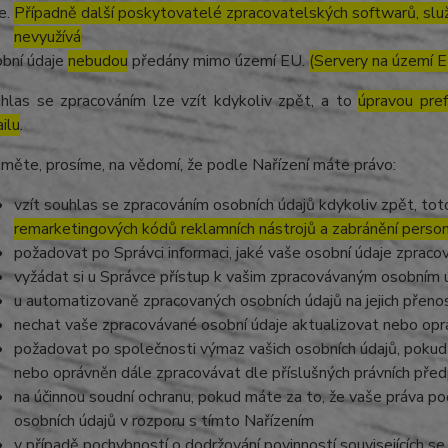
Případně další poskytovatelé zpracovatelských softwarů, služ
nevyužívá
bní údaje
nebudou
předány mimo území EU.
(Servery na území 
hlas se zpracováním lze vzít kdykoliv zpět, a to
úpravou pre
ilu
.
měte, prosíme, na vědomí, že podle Nařízení máte právo:
vzít souhlas se zpracováním osobních údajů kdykoliv zpět, to
remarketingových kódů reklamních nástrojů a zabránění perso
požadovat po Správci informaci, jaké vaše osobní údaje zpraco
vyžádat si u Správce přístup k vašim zpracovávaným osobním ú
u automatizovaně zpracovaných osobních údajů na jejich přeno
nechat vaše zpracovávané osobní údaje aktualizovat nebo opra
požadovat po společnosti výmaz vašich osobních údajů, pokud 
nebo oprávněn dále zpracovávat dle příslušných právních před
na účinnou soudní ochranu, pokud máte za to, že vaše práva po
osobních údajů v rozporu s tímto Nařízením
v případě pochybností o dodržování povinností souvisejících s