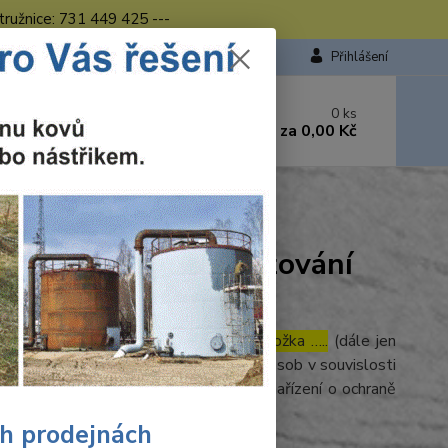
tružnice: 731 449 425 ---
Přihlášení
 si rady? Zavolejte.
0
ks
449 423
za
0,00 Kč
od. - 16.00 hod.
ých nabídek
ajů pro účely zobrazování
…., zapsaná u ………………… , oddíl …, vložka …..
(dále jen
(EU) č. 2016/679 o ochraně fyzických osob v souvislosti
o zrušení směrnice 95/46/ES (obecné nařízení o ochraně
ní údaje:
ch prodejnách