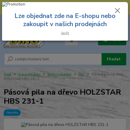
--- Spojovací materiál: 774 431 045 --- Prodejna nářadí: 731 449 423 --
- Pracovní oděvy Stružnice: 731 449 425 ---
Lze objednat zde na E-shopu nebo
0
ks
731 449 423
zakoupit v našich prodejnách
za
0,00 Kč
8.00 hod. - 16.00 hod.
Zavřít
Menu
Hledat
Úvod
Vybavení dílen
Strojní vybavení
Pily
Pásová pila na dřevo
HOLZSTAR HBS 231-1
Pásová pila na dřevo HOLZSTAR
HBS 231-1
Novinka