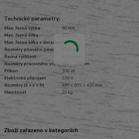
Technické parametry:
Max. řezná výška
90 mm
Max. řezná šířka
228 mm
Max. řezná šířka s dorazem
145 mm
Rozměry pilového pásu
1575 mm
Řezná rychlost
635 m/min
Rozměry pracovního stolu
300 × 300 mm
Příkon
300 W
Elektrické připojení
230 V
Rozměry (š × v × h)
490 × 835 × 420 mm
Hmotnost
20 kg
Zboží zařazeno v kategoriích