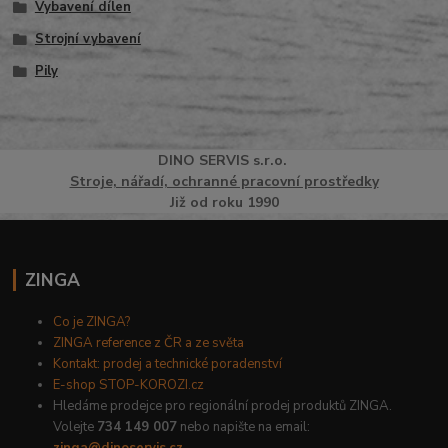
Vybavení dílen
Strojní vybavení
Pily
DINO
SERVI
S
s.r.o.
Stroje, nářadí, ochranné pracovní prostředky
Již od roku 1990
ZINGA
Co je ZINGA?
ZINGA reference z ČR a ze světa
Kontakt: prodej a technické poradenství
E-shop STOP-KOROZI.cz
Hledáme prodejce pro regionální prodej produktů ZINGA.
Volejte
734 149 007
nebo napište na email: