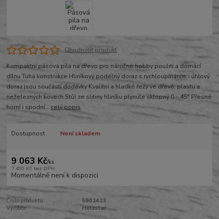
Ohodnotit produkt
Kompaktní pásová pila na dřevo pro náročné hobby použití a domácí
dílnu Tuhá konstrukce Hliníkový podélný doraz s rychloupínáním i úhlový
doraz jsou součástí dodávky Kvalitní a hladké řezy ve dřevě, plastu a
neželezných kovech Stůl ze slitiny hliníku plynule sklopný 0 – 45° Přesné
horní i spodní...
celý popis
Dostupnost
Není skladem
9 063 Kč
/
ks
7 490 Kč
bez DPH
Momentálně není k dispozici
Číslo produktu:
5902423
Výrobce:
Holzstar