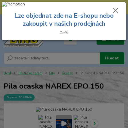
--- Spojovací materiál: 774 431 045 --- Prodejna nářadí: 731 449 423 --
- Pracovní oděvy Stružnice: 731 449 425 ---
Lze objednat zde na E-shopu nebo
0
ks
731 449 423
zakoupit v našich prodejnách
za
0,00 Kč
8.00 hod. - 16.00 hod.
Zavřít
Menu
Hledat
Úvod
Elektrické nářadí
Pily
Ocasky
Pila ocaska NAREX EPO 150
Pila ocaska NAREX EPO 150
Doprava ZDARMA