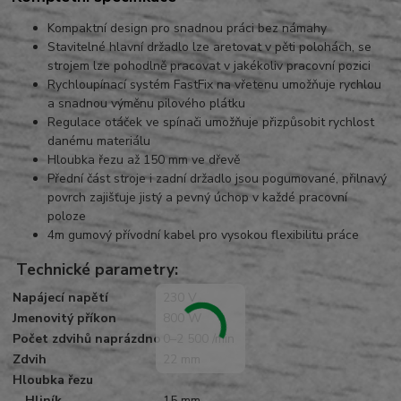
Kompaktní design pro snadnou práci bez námahy
Stavitelné hlavní držadlo lze aretovat v pěti polohách, se
strojem lze pohodlně pracovat v jakékoliv pracovní pozici
Rychloupínací systém FastFix na vřetenu umožňuje rychlou
a snadnou výměnu pilového plátku
Regulace otáček ve spínači umožňuje přizpůsobit rychlost
danému materiálu
Hloubka řezu až 150 mm ve dřevě
Přední část stroje i zadní držadlo jsou pogumované, přilnavý
povrch zajišťuje jistý a pevný úchop v každé pracovní
poloze
4m gumový přívodní kabel pro vysokou flexibilitu práce
Technické parametry:
Napájecí napětí
230 V
Jmenovitý příkon
800 W
Počet zdvihů naprázdno
0–2 500 /min
Zdvih
22 mm
Hloubka řezu
… Hliník
15 mm