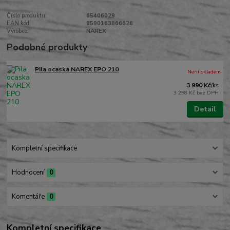
Číslo produktu:
65406029
EAN kód:
8590163866626
Výrobce:
NAREX
Podobné produkty
Pila ocaska NAREX EPO 210
Není skladem
3 990 Kč
/
ks
3 298 Kč
bez DPH
Detail
Kompletní specifikace
Hodnocení
0
Komentáře
0
Kompletní specifikace