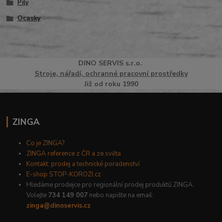
Pily
Ocasky
DINO
SERVI
S
s.r.o.
Stroje, nářadí, ochranné pracovní prostředky
Již od roku 1990
ZINGA
Co je ZINGA?
ZINGA reference z ČR a ze světa
Kontakt: prodej a technické poradenství
E-shop STOP-KOROZI.cz
Hledáme prodejce pro regionální prodej produktů ZINGA.
Volejte
734 149 007
nebo napište na email:
zinga@dinoservis.cz