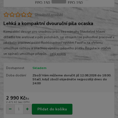
Ohodnotit produkt
Lehká a kompaktní dvouruční pila ocaska
Kompaktní design pro snadnou práci bez námahy Stavitelné hlavní
držadlo lze aretovat v pěti polohách, se strojem lze pohodlně pracovat v
jakékoliv pracovní pozici Rychloupínací systém FastFix na vřetenu
umožňuje rychlou a snadnou výměnu pilového plátku Regulace otáček
ve spínači umožňuje přizpůs...
celý popis
Dostupnost
Skladem
Doba dodání
Zboží Vám můžeme doručit již 12.08.2026 do 18:00.
Stačí, když zboží objednáte nejpozději dnes do
24:00
2 990 Kč
/
ks
2 471 Kč
bez DPH
Přidat do košíku