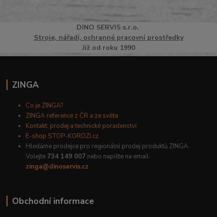
DINO
SERVI
S
s.r.o.
Stroje, nářadí, ochranné pracovní prostředky
Již od roku 1990
ZINGA
Co je ZINGA?
ZINGA reference z ČR a ze světa
Kontakt: prodej a technické poradenství
E-shop STOP-KOROZI.cz
Hledáme prodejce pro regionální prodej produktů ZINGA.
Volejte
734 149 007
nebo napište na email:
zinga@dinoservis.cz
Obchodní informace