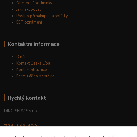
Obchodní podmínky
Jak nakupovat
Postup při nákupu na splátky
EET oznámení
Kontaktní informace
O nás
Kontakt Česká Lípa
Kontakt Stružnice
Formulář na poptávku
Rychlý kontakt
DINO SERVIS s.r.o.
731 449 423
8.00 hod. - 16.00 hod.