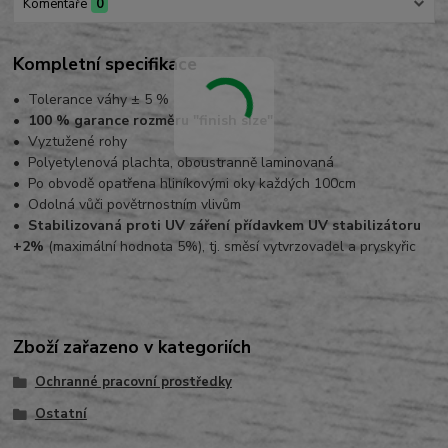
Komentáře
0
Kompletní specifikace
• Tolerance váhy ± 5 %
• 100 % garance rozměru "finish size"
• Vyztužené rohy
• Polyetylenová plachta, oboustranně laminovaná
• Po obvodě opatřena hliníkovými oky každých 100cm
• Odolná vůči povětrnostním vlivům
• Stabilizovaná proti UV záření přídavkem UV stabilizátoru
+2%
(maximální hodnota 5%), tj. směsí vytvrzovadel a pryskyřic
Zboží zařazeno v kategoriích
Ochranné pracovní prostředky
Ostatní