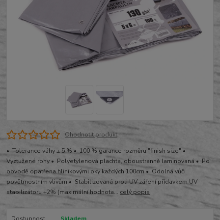
Ohodnotit produkt
• Tolerance váhy ± 5 % • 100 % garance rozměru "finish size" •
Vyztužené rohy • Polyetylenová plachta, oboustranně laminovaná • Po
obvodě opatřena hliníkovými oky každých 100cm • Odolná vůči
povětrnostním vlivům • Stabilizovaná proti UV záření přídavkem UV
stabilizátoru +2% (maximální hodnota...
celý popis
Dostupnost
Skladem