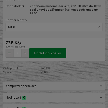
Doba dodání
Zboží Vám můžeme doručit již 11.08.2026 do 18:00.
Stačí, když zboží objednáte nejpozději dnes do
24:00
Rozměr plachty
738 Kč
/
ks
610 Kč
bez DPH
Přidat do košíku
Číslo produktu:
102275
Výrobce:
VEN s.r.o.
Kompletní specifikace
Hodnocení
0