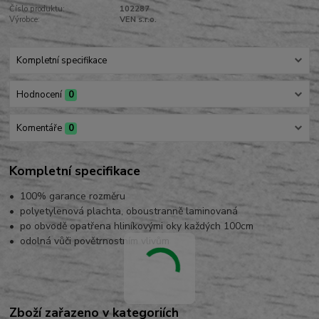
Číslo produktu:
102287
Výrobce:
VEN s.r.o.
Kompletní specifikace
Hodnocení
0
Komentáře
0
Kompletní specifikace
• 100% garance rozměru
• polyetylenová plachta, oboustranně laminovaná
• po obvodě opatřena hliníkovými oky každých 100cm
• odolná vůči povětrnostním vlivům
Zboží zařazeno v kategoriích