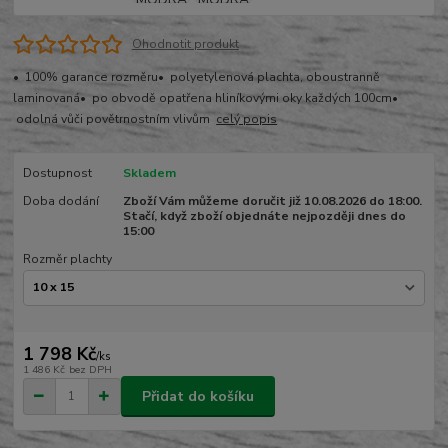
Ohodnotit produkt
• 100% garance rozměru• polyetylenová plachta, oboustranně
laminovaná• po obvodě opatřena hliníkovými oky každých 100cm•
odolná vůči povětrnostním vlivům
celý popis
Dostupnost
Skladem
Doba dodání
Zboží Vám můžeme doručit již 10.08.2026 do 18:00.
Stačí, když zboží objednáte nejpozději dnes do
15:00
Rozměr plachty
1 798 Kč
/
ks
1 486 Kč
bez DPH
Přidat do košíku