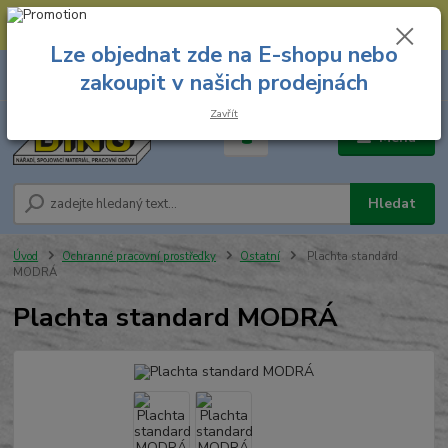
--- Spojovací materiál: 774 431 045 --- Prodejna nářadí: 731 449 423 --
- Pracovní oděvy Stružnice: 731 449 425 ---
Lze objednat zde na E-shopu nebo
0
ks
731 449 423
zakoupit v našich prodejnách
za
0,00 Kč
8.00 hod. - 16.00 hod.
Zavřít
Menu
Hledat
Úvod
Ochranné pracovní prostředky
Ostatní
Plachta standard
MODRÁ
Plachta standard MODRÁ