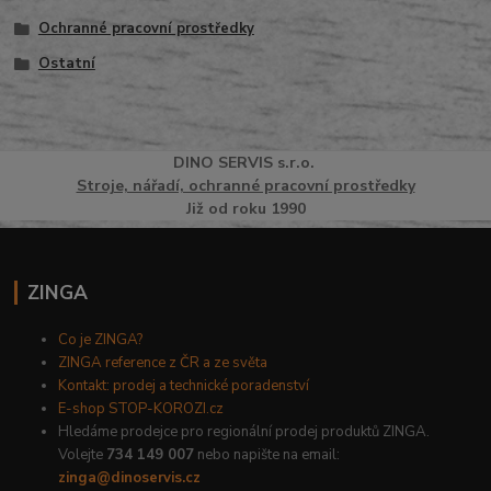
Ochranné pracovní prostředky
Ostatní
DINO
SERVI
S
s.r.o.
Stroje, nářadí, ochranné pracovní prostředky
Již od roku 1990
ZINGA
Co je ZINGA?
ZINGA reference z ČR a ze světa
Kontakt: prodej a technické poradenství
E-shop STOP-KOROZI.cz
Hledáme prodejce pro regionální prodej produktů ZINGA.
Volejte
734 149 007
nebo napište na email:
zinga@dinoservis.cz