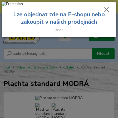
--- Spojovací materiál: 774 431 045 --- Prodejna nářadí: 731 449 423 --
- Pracovní oděvy Stružnice: 731 449 425 ---
Lze objednat zde na E-shopu nebo
0
ks
731 449 423
zakoupit v našich prodejnách
za
0,00 Kč
8.00 hod. - 16.00 hod.
Zavřít
Menu
Hledat
Úvod
Ochranné pracovní prostředky
Ostatní
Plachta standard
MODRÁ
Plachta standard MODRÁ