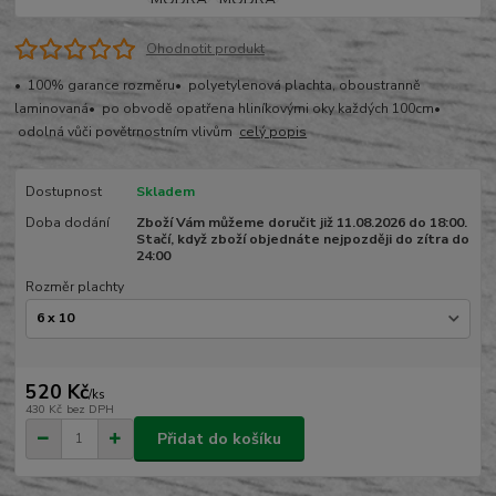
Ohodnotit produkt
• 100% garance rozměru• polyetylenová plachta, oboustranně
laminovaná• po obvodě opatřena hliníkovými oky každých 100cm•
odolná vůči povětrnostním vlivům
celý popis
Dostupnost
Skladem
Doba dodání
Zboží Vám můžeme doručit již 11.08.2026 do 18:00.
Stačí, když zboží objednáte nejpozději do zítra do
24:00
Rozměr plachty
520 Kč
/
ks
430 Kč
bez DPH
Přidat do košíku