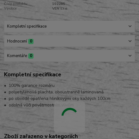
Číslo produktu:
102285
Výrobce:
VEN s.r.o.
Kompletní specifikace
Hodnocení
0
Komentáře
0
Kompletní specifikace
• 100% garance rozměru
• polyetylenová plachta, oboustranně laminovaná
• po obvodě opatřena hliníkovými oky každých 100cm
• odolná vůči povětrnostním vlivům
Zboží zařazeno v kategoriích