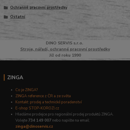
Ochranné pracovní prostředky
Ostatní
DINO
SERVI
S
s.r.o.
Stroje, nářadí, ochranné pracovní prostředky
Již od roku 1990
ZINGA
Co je ZINGA?
ZINGA reference z ČR a ze světa
Kontakt: prodej a technické poradenství
E-shop STOP-KOROZI.cz
Hledáme prodejce pro regionální prodej produktů ZINGA.
Volejte
734 149 007
nebo napište na email:
zinga@dinoservis.cz