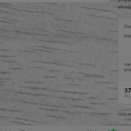
přísady
Dos
Dob
Var
prá
37
312
Číslo p