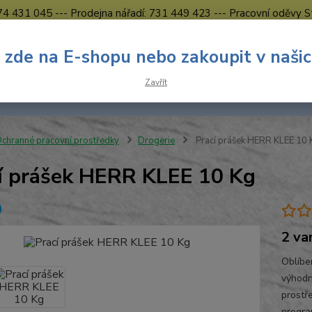
774 431 045 --- Prodejna nářadí: 731 449 423 --- Pracovní oděvy S
Obchodní podmínky
Kontakty Česká Lípa
 zde na E-shopu nebo zakoupit v naši
Nevíte
Hledat
Zavřít
731 
8.00 h
chranné pracovní prostředky
Drogerie
Prací prášek HERR KLEE 10 
í prášek HERR KLEE 10 Kg
2 va
Oblíben
výhodn
prostř
progra