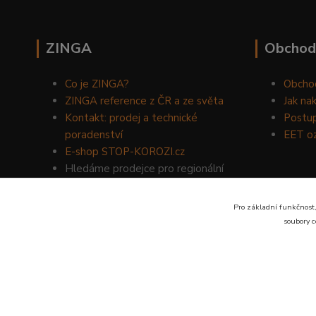
ZINGA
Obchod
Co je ZINGA?
Obcho
ZINGA reference z ČR a ze světa
Jak na
Kontakt: prodej a technické
Postup
poradenství
EET o
E-shop STOP-KOROZI.cz
Hledáme prodejce pro regionální
prodej produktů ZINGA.
Volejte
734 149 007
nebo napište
Pro základní funkčnost,
na email:
zinga@dinoservis.cz
soubory c
Proč nakupovat u nás? Jsme na trhu již od roku 1990.