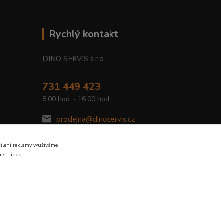
Rychlý kontakt
DINO SERVIS s.r.o.
731 449 423
8.00 hod. - 16.00 hod.
prodejna@dinoservis.cz
cílení reklamy využíváme
i stránek.
Vytvořeno na
Eshop-rychle.cz