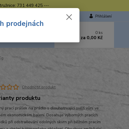
tružnice: 731 449 425 ---
Přihlášení
ch prodejnách
 si rady? Zavolejte.
0
ks
449 423
za
0,00 Kč
od. - 16.00 hod.
Kg
Ohodnotit produkt
rianty produktu
ý prací prášek na prádlo s dlouhotrvající svěží vůní ve
ém ekonomickém balení. Dosahuje výborných pracích
edků při odstraňování odolných skvrn při běžném pracím
mu a chrání barvy vašeho oblečení. Obsahuje změkčující