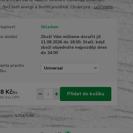
, čímž šetří energii a životní prostředí. Chrání pra...
celý popis
tupnost
Skladem
a dodání
Zboží Vám můžeme doručit již
11.08.2026 do 18:00. Stačí, když
zboží objednáte nejpozději dnes
do 24:00
ianta pracího
šku
8 Kč
/
ks
Přidat do košíku
 Kč
bez DPH
roduktu:
57567UNI