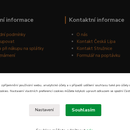
ní informace
Kontaktní informace
dní podmínky
O nás
kupovat
Kontakt Česká Lípa
 při nákupu na splátky
Kontakt Stružnice
známení
Formulář na poptávku
 zpříjemnění používání webu, analytické účely a v případě udělení souhlasu také pro účely 
ookies. Nastavení vlastních preferencí cookies můžete kdykoli upravit odkazem ve spodní část
Souhlasím
Nastavení