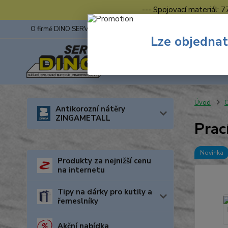
--- Spojovací materiál: 
O firmě DINO SERVIS s.r.o.
ZINGA
Fotogalerie z výstav
Lze objednat
Úvod
O
Antikorozní nátěry
ZINGAMETALL
Prac
Novinka
Produkty za nejnižší cenu
na internetu
Tipy na dárky pro kutily a
řemeslníky
Akční nabídka