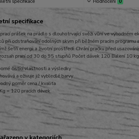
etní specifikace
Hodnocení
0
tní specifikace
prací prášek na prádlo s dlouhotrvající svěží vůní ve výhodném 
ů při odstraňování odolných skvrn při běžném pracím programu a 
čímž šetří energii a životní prostředí. Chrání pračku před usazová
 rozsah praní od 30 do 95 stupňů Počet dávek 120 Balení 10 kg
orné čistící vlastnosti a výsledky
hovává a oživuje již vybledlé barvy
odný poměr cena / kvalita
Kg = 120 pracích dávek
zařazeno v kategoriích