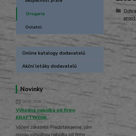
Bezpečnost práce
Ochra
Drogerie
prost
Ostatní
Online katalogy dodavatelů
Akční letáky dodavatelů
Novinky
09.02.2026
Výhodná nabídka od firmy
KRAFTWERK
Vážení zákaznící, Představujeme Vám
novou výhodnou nabídku od firmy