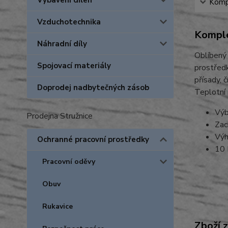
Vybavení dílen
Kompl
Vzduchotechnika
Komple
Náhradní díly
Oblíbený 
Spojovací materiály
prostředk
přísady, 
Doprodej nadbytečných zásob
Teplotní
Výb
Prodejna Stružnice
Zac
Výh
Ochranné pracovní prostředky
10 
Pracovní oděvy
Obuv
Rukavice
Zboží 