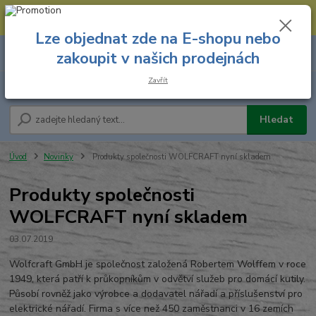
--- Spojovací materiál: 774 431 045 --- Prodejna nářadí: 731 449 423 --
- Pracovní oděvy Stružnice: 731 449 425 ---
Lze objednat zde na E-shopu nebo
0
ks
731 449 423
zakoupit v našich prodejnách
za
0,00 Kč
8.00 hod. - 16.00 hod.
Zavřít
Menu
Hledat
Úvod
Novinky
Produkty společnosti WOLFCRAFT nyní skladem
Produkty společnosti
WOLFCRAFT nyní skladem
03.07.2019
Wolfcraft GmbH je společnost založená Robertem Wolffem v roce
1949, která patří k průkopníkům v odvětví služeb pro domácí kutily.
Působí rovněž jako výrobce a dodavatel nářadí a příslušenství pro
elektrické nářadí. Firma s více než 450 zaměstnanci v 16 zemích