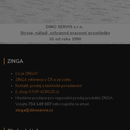
DINO
SERVI
S
s.r.o.
Stroje, nářadí, ochranné pracovní prostředky
Již od roku 1990
ZINGA
Co je ZINGA?
ZINGA reference z ČR a ze světa
Kontakt: prodej a technické poradenství
E-shop STOP-KOROZI.cz
Hledáme prodejce pro regionální prodej produktů ZINGA.
Volejte
734 149 007
nebo napište na email:
zinga@dinoservis.cz