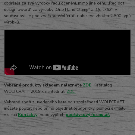
obdržela za své výrobky řadu ocenění, mimo jiné cenu „Red dot
design award“ za výrobky „One Hand Clamp“ a „Quickfix“. V
současnosti je pod značkou Wolfcraft nabízeno zhruba 2 500 typů
výrobků.
Vybrané produkty skladem naleznete
ZDE.
Katalalog
WOLFCRAFT 2019 k nahlédnutí
ZDE.
Vybrané zboží z uvedeného katalogu společnosti WOLFCRAFT
můžete poptat nebo přímo objednat telefonicky, pomocí e-mailu
v sekci
Kontakty
nebo vyplnit
poptávkový formulář.