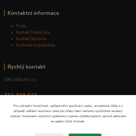
Kontaktní informace
O nás
Kontakt Česká Lípa
Kontakt Stružnice
Formulář na poptávku
Rychlý kontakt
DINO SERVIS s.r.o.
731 449 423
8.00 hod. - 16.00 hod.
Pro základní funkčnost, zpříjemnění používání webu, analytické účely a v
případě udělení souhlasu také pro účely cílení reklamy využíváme soubory
prodejna@dinoservis.cz
cookies. Nastavení vlastních preferencí cookies můžete kdykoli upravit odkazem
ve spodní části stránek.