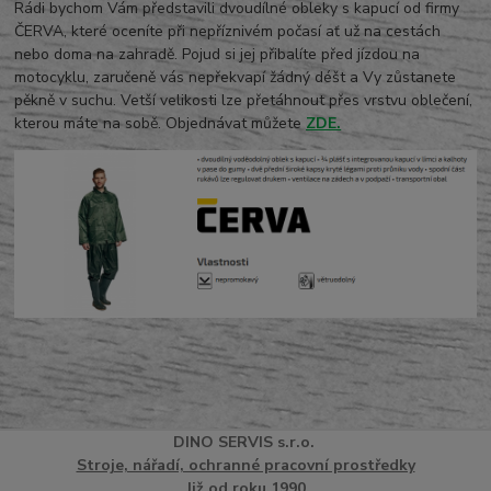
Rádi bychom Vám představili dvoudílné obleky s kapucí od firmy
ČERVA, které oceníte při nepříznivém počasí ať už na cestách
nebo doma na zahradě. Pojud si jej přibalíte před jízdou na
motocyklu, zaručeně vás nepřekvapí žádný déšt a Vy zůstanete
pěkně v suchu. Vetší velikosti lze přetáhnout přes vrstvu oblečení,
kterou máte na sobě. Objednávat můžete
ZDE.
DINO
SERVI
S
s.r.o.
Stroje, nářadí, ochranné pracovní prostředky
Již od roku 1990