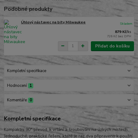
Podobné produkty
Úhlový nástavec na bity Milwaukee
Skladem
879 Kč
/
ks
726 Kč
bez DPH
Přidat do košíku
Kompletní specifikace
Hodnocení
1
Komentáře
0
Kompletní specifikace
Kompaktní 90° převod, k vrtání a šroubování na úzkých místech.
Jednoduché, praktické řešení, které je raz dva připraveno k použití.