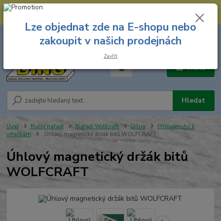
--- Spojovací materiál: 774 431 045 --- Prodejna nářadí: 731 449 423 --
- Pracovní oděvy Stružnice: 731 449 425 ---
Lze objednat zde na E-shopu nebo
0
ks
731 449 423
zakoupit v našich prodejnách
za
0,00 Kč
8.00 hod. - 16.00 hod.
Zavřít
Menu
Hledat
Úvod
Ruční nářadí
Nářadí Wolfcraft
Dílna
Příslušenství k
vrtačkám
Úhlový magnetický držák bitů WOLFCRAFT
Úhlový magnetický držák bitů
WOLFCRAFT