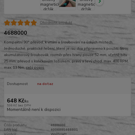
Ohodnotit produkt
4688000
Kompaktní 90° převod, k vrtání a šroubování na úzkých místech.
Jednoduché, praktické řešení, které je raz dva připraveno k použití. Stroj:
akumulátorový šroubovák, rozměr přes hrany pouze 52 mm, včetně bitu
25 mm, převod s kuličkovým ložiskem, pravý a levý chod, max. 400 RPM,
max. 13 Nm.
celý popis
Dostupnost
na dotaz
648 Kč
/
ks
536 Kč
bez DPH
Momentálně není k dispozici
Číslo produktu:
4688000
EAN kód:
4006885468801
Výrobce:
Wolfcraft