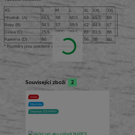
XS
S
M
L
XL
XXL
3XL
Hrudník (A)
55,5
58
60,5
63
65,5
68
Boky (B)
54,5
57
59,5
62
64,5
67
Délka (C)
75,5
78,5
80,5
83
83,5
88
Ramena (D)
50
52
54
56
58
60
* Rozměry jsou uvedené v centimetrech
Související zboží
2
Akce
Akce
Novinka
Doprava ZD
Doprava ZDARMA