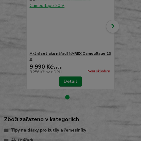
Akční set aku nářadí NAREX Camouflage 20
Přenosné pr
V
CAMOUFLA
9 990 Kč
2 990 Kč
/
sada
Není skladem
8 256 Kč
bez DPH
2 471 Kč
bez
Detail
Zboží zařazeno v kategoriích
Tipy na dárky pro kutily a řemeslníky
Aku nářadí