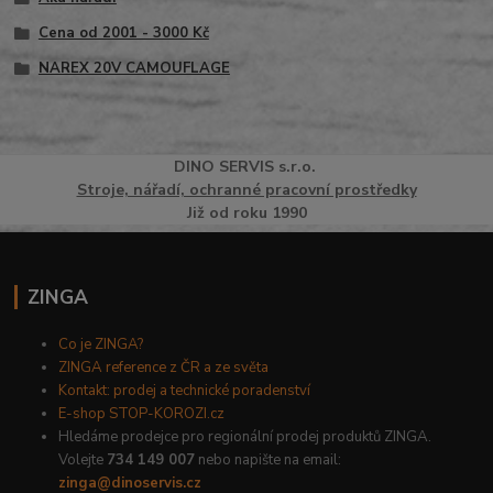
Cena od 2001 - 3000 Kč
NAREX 20V CAMOUFLAGE
DINO
SERVI
S
s.r.o.
Stroje, nářadí, ochranné pracovní prostředky
Již od roku 1990
ZINGA
Co je ZINGA?
ZINGA reference z ČR a ze světa
Kontakt: prodej a technické poradenství
E-shop STOP-KOROZI.cz
Hledáme prodejce pro regionální prodej produktů ZINGA.
Volejte
734 149 007
nebo napište na email:
zinga@dinoservis.cz