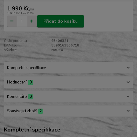
1 990 Kč
/
ks
1 645 Kč
bez DPH
Přidat do košíku
Číslo produktu:
65406321
EAN kód:
8590163866718
Výrobce:
NAREX
Kompletní specifikace
Hodnocení
0
Komentáře
0
Související zboží
2
Kompletní specifikace