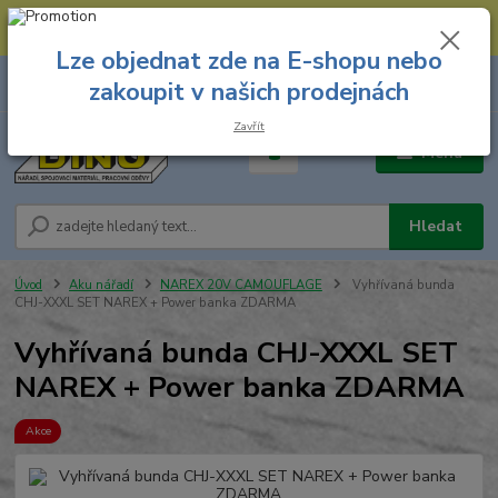
--- Spojovací materiál: 774 431 045 --- Prodejna nářadí: 731 449 423 --
- Pracovní oděvy Stružnice: 731 449 425 ---
Lze objednat zde na E-shopu nebo
0
ks
731 449 423
zakoupit v našich prodejnách
za
0,00 Kč
8.00 hod. - 16.00 hod.
Zavřít
Menu
Hledat
Úvod
Aku nářadí
NAREX 20V CAMOUFLAGE
Vyhřívaná bunda
CHJ-XXXL SET NAREX + Power banka ZDARMA
Vyhřívaná bunda CHJ-XXXL SET
NAREX + Power banka ZDARMA
Akce