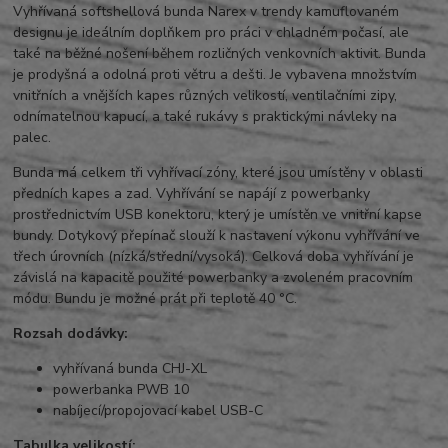
Vyhřívaná softshellová bunda Narex v trendy kamuflovaném
designu je ideálním doplňkem pro práci v chladném počasí, ale
také na běžné nošení během rozličných venkovních aktivit. Bunda
je prodyšná a odolná proti větru a dešti. Je vybavena množstvím
vnitřních a vnějších kapes různých velikostí, ventilačními zipy,
odnímatelnou kapucí, a také rukávy s praktickými návleky na
palec.
Bunda má celkem tři vyhřívací zóny, které jsou umístěny v oblasti
předních kapes a zad. Vyhřívání se napájí z powerbanky
prostřednictvím USB konektoru, který je umístěn ve vnitřní kapse
bundy. Dotykový přepínač slouží k nastavení výkonu vyhřívání ve
třech úrovních (nízká/střední/vysoká). Celková doba vyhřívání je
závislá na kapacitě použité powerbanky a zvoleném pracovním
módu. Bundu je možné prát při teplotě 40 °C.
Rozsah dodávky:
vyhřívaná bunda CHJ-XL
powerbanka PWB 10
nabíjecí/propojovací kabel USB-C
Tabulka velikostí: