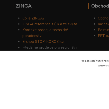
ZINGA
Obchod
Co je ZINGA?
Obcho
ZINGA reference z ČR a ze světa
Jak na
Kontakt: prodej a technické
Postup
poradenství
EET o
E-shop STOP-KOROZI.cz
Hledáme prodejce pro regionální
prodej produktů ZINGA.
Volejte
734 149 007
nebo napište
Pro základní funkčnost,
na email:
zinga@dinoservis.cz
soubory c
Proč nakupovat u nás? Jsme na trhu již od roku 1990.