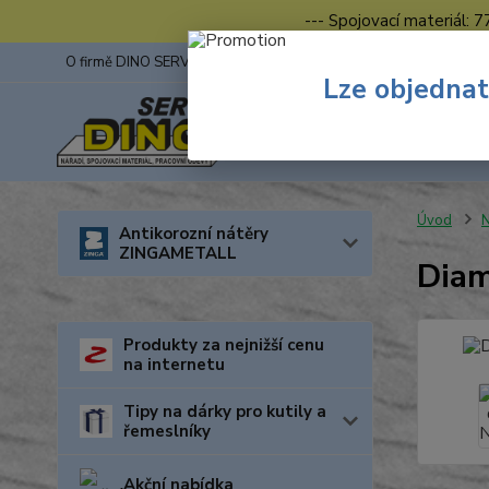
--- Spojovací materiál: 
O firmě DINO SERVIS s.r.o.
ZINGA
Fotogalerie z výstav
Lze objednat
Úvod
N
Antikorozní nátěry
ZINGAMETALL
Diam
Produkty za nejnižší cenu
na internetu
Tipy na dárky pro kutily a
řemeslníky
Akční nabídka