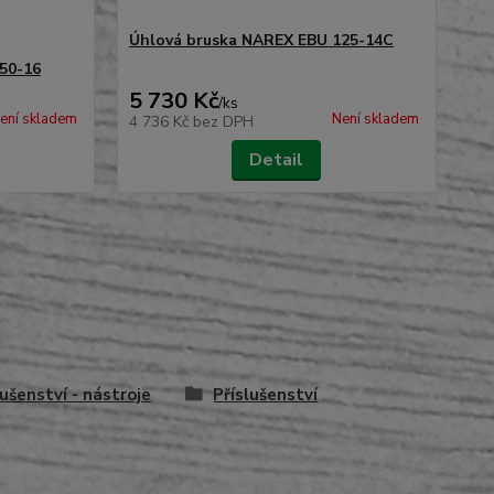
Úhlová bruska NAREX EBU 125-14C
50-16
Úh
5 730 Kč
5 
/
ks
ení skladem
Není skladem
4 736 Kč
bez DPH
4 
Detail
lušenství - nástroje
Příslušenství