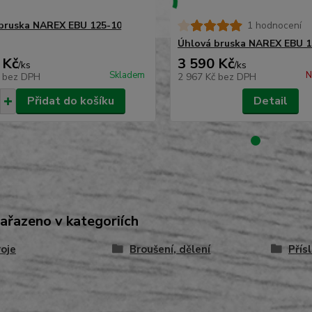
bruska NAREX EBU 125-10
1 hodnocení
Úhlová bruska NAREX EBU 1
 Kč
3 590 Kč
/
ks
/
ks
Skladem
N
č
bez DPH
2 967 Kč
bez DPH
Přidat do košíku
Detail
zařazeno v kategoriích
oje
Broušení, dělení
Přís