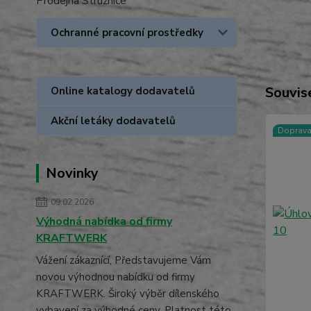
Prodejna Stružnice
Ochranné pracovní prostředky
Souvise
Online katalogy dodavatelů
Akční letáky dodavatelů
Doprav
Novinky
09.02.2026
Výhodná nabídka od firmy
KRAFTWERK
Vážení zákaznící, Představujeme Vám
novou výhodnou nabídku od firmy
KRAFTWERK. Široký výběr dílenského
vybavení za výhodné ceny. Platnost této