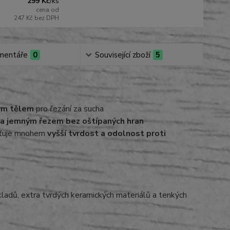
299 Kč
/
ks
cena od
247 Kč
bez DPH
mentáře
0
Související zboží
5
ým tělem
pro řezání za sucha
 a jemným řezem bez oštípaných hran
išťuje mnohem
vyšší tvrdost a odolnost proti
bkladů, extra tvrdých keramických materiálů a tenkých