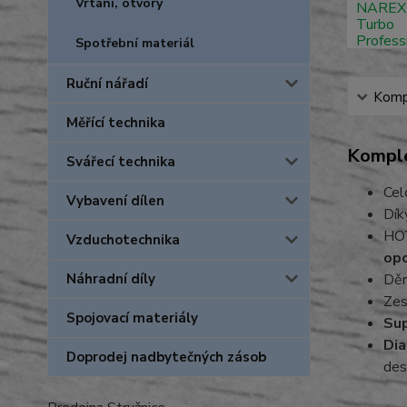
Vrtání, otvory
Spotřební materiál
Ruční nářadí
Kompl
Měřící technika
Komple
Svářecí technika
Cel
Vybavení dílen
Dík
HOT
Vzduchotechnika
op
Náhradní díly
Děr
Zes
Spojovací materiály
Sup
Dia
Doprodej nadbytečných zásob
des