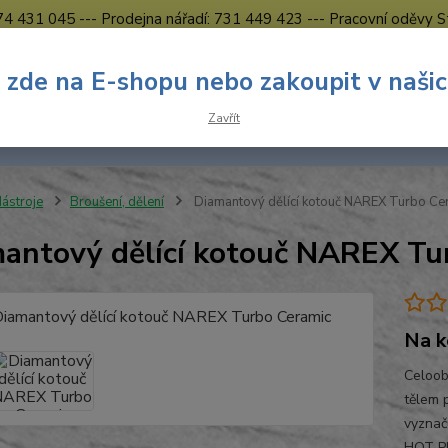
774 431 045 --- Prodejna nářadí: 731 449 423 --- Pracovní oděvy S
Obchodní podmínky
Kontakty Česká Lípa
 zde na E-shopu nebo zakoupit v naši
Nevíte
Hledat
Zavřít
731 
8.00 h
ástroje
Broušení, dělení
Diamantový dělící kotouč NAREX Turbo Ce
antový dělící kotouč NAREX Tu
Na k
Celoob
tělem 
vyznač
HOT PR