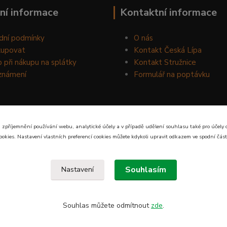
ní informace
Kontaktní informace
dní podmínky
O nás
kupovat
Kontakt Česká Lípa
 při nákupu na splátky
Kontakt Stružnice
známení
Formulář na poptávku
 zpříjemnění používání webu, analytické účely a v případě udělení souhlasu také pro účely 
ookies. Nastavení vlastních preferencí cookies můžete kdykoli upravit odkazem ve spodní část
Souhlasím
Nastavení
Souhlas můžete odmítnout
zde
.