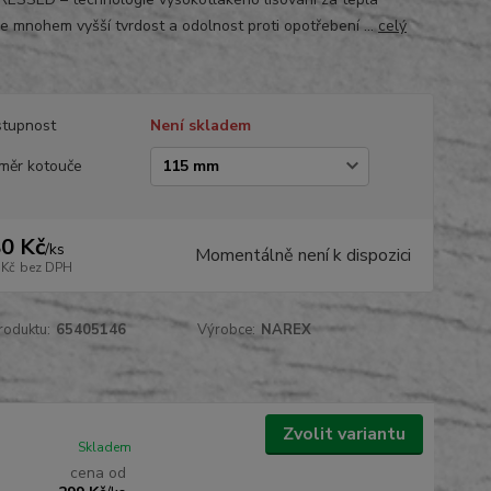
je mnohem vyšší tvrdost a odolnost proti opotřebení ...
celý
tupnost
Není skladem
měr kotouče
0 Kč
/
ks
Momentálně není k dispozici
 Kč
bez DPH
roduktu:
65405146
Výrobce:
NAREX
Zvolit variantu
Skladem
cena od