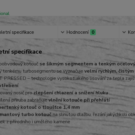
etní specifikace
Hodnocení
0
Ko
tní specifikace
oobvodový kotouč
se šikmým segmentem a tenkým ocelov
y tenkému turbosegmentu se vyznačuje
velmi rychlým, čistým
 PRESSED – technologie vysokotlakého lisování za tepla zaj
otřebení
ovaný nosič pro
zlepšení chlazení a snížení hluku
ílená příruba zabraňuje
vlnění kotouče při přehřátí
ertenký kotouč o tloušťce 1,4 mm
mantový turbo kotouč
na slinutou dlažbu, řezání jakýchkoli o
ek z přírodního i umělého kamene