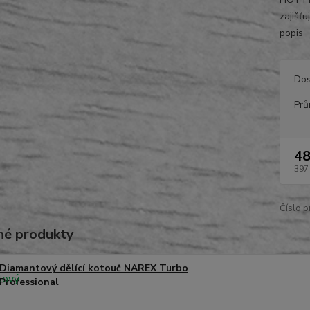
zajišťu
popis
Dos
Prů
48
397
Číslo p
é produkty
Diamantový dělící kotouč NAREX Turbo
Professional