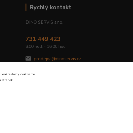
Rychlý kontakt
DINO SERVIS s.r.o.
731 449 423
8.00 hod. - 16.00 hod.
prodejna@dinoservis.cz
cílení reklamy využíváme
i stránek.
Vytvořeno na
Eshop-rychle.cz