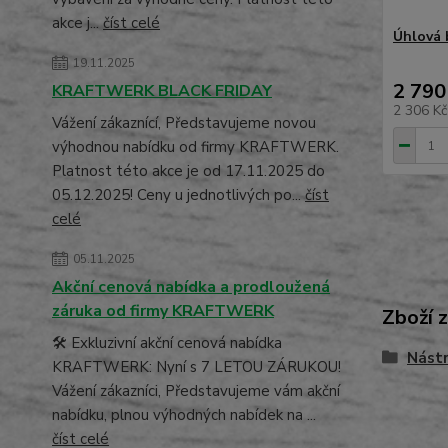
akce j...
číst celé
Úhlová 
19.11.2025
2 790
KRAFTWERK BLACK FRIDAY
2 306 K
Vážení zákaznící, Představujeme novou
výhodnou nabídku od firmy KRAFTWERK.
Platnost této akce je od 17.11.2025 do
05.12.2025! Ceny u jednotlivých po...
číst
celé
05.11.2025
Akční cenová nabídka a prodloužená
záruka od firmy KRAFTWERK
Zboží 
🛠️ Exkluzivní akční cenová nabídka
Nástr
KRAFTWERK: Nyní s 7 LETOU ZÁRUKOU!
Vážení zákazníci, Představujeme vám akční
nabídku, plnou výhodných nabídek na ...
číst celé