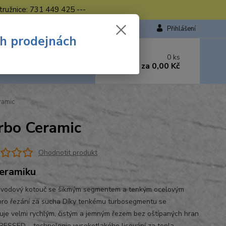
tružnice: 731 449 425 ---
Přihlášení
ch prodejnách
 si rady? Zavolejte.
0
ks
449 423
za
0,00 Kč
od. - 16.00 hod.
ramic
rbo Ceramic
Ohodnotit produkt
eramiku
vodový kotouč se šikmým segmentem a tenkým ocelovým
pro řezání za sucha Díky tenkému turbosegmentu se
uje velmi rychlým, čistým a jemným řezem bez oštípaných hran
ESSED – technologie vysokotlakého lisování za tepla