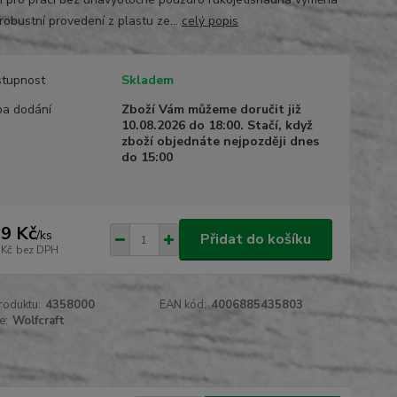
robustní provedení z plastu ze...
celý popis
tupnost
Skladem
a dodání
Zboží Vám můžeme doručit již
10.08.2026 do 18:00. Stačí, když
zboží objednáte nejpozději dnes
do 15:00
9 Kč
/
ks
Přidat do košíku
 Kč
bez DPH
roduktu:
4358000
EAN kód:
4006885435803
e:
Wolfcraft