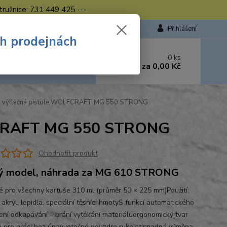
tružnice: 731 449 425 ---
Přihlášení
ch prodejnách
 si rady? Zavolejte.
0
ks
449 423
za
0,00 Kč
od. - 16.00 hod.
á výtlačná pistole WOLFCRAFT MG 550 STRONG
LFCRAFT MG 550 STRONG
Ohodnotit produkt
ý model, náhrada za MG 610 STRONG
 pro všechny kartuše 310 ml (průměr 50 × 225 mm)Použití:
, akryl, lepidla, speciální těsnící hmotyS funkcí automatického
ení odkapávání – brání vytékání materiáluergonomický tvar
ti pro práci bez únavyotočné pouzdro rukojetisnadná výměna