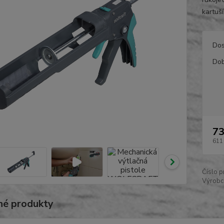
kartuší
Dos
Dob
73
611
Číslo p
Výrobc
é produkty