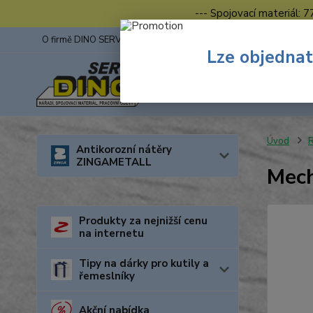
--- Spojovací materiál: 
O firmě DINO SERVIS s.r.o.
ZINGA
Fotogalerie z výstav
Lze objednat
Úvod
R
Antikorozní nátěry
ZINGAMETALL
Mec
Produkty za nejnižší cenu
na internetu
Tipy na dárky pro kutily a
řemeslníky
Akční nabídka