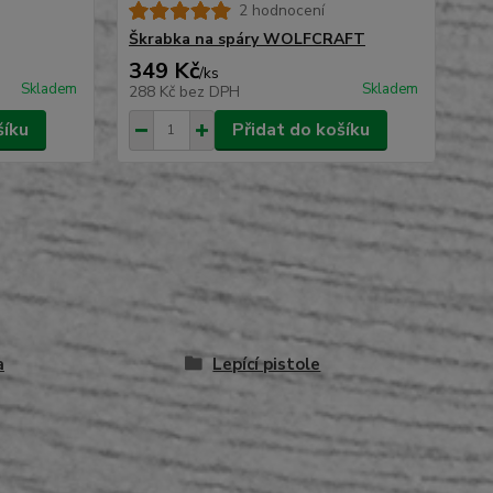
2 hodnocení
Sa
Wo
Škrabka na spáry WOLFCRAFT
349 Kč
2
/
ks
Skladem
Skladem
288 Kč
bez DPH
21
šíku
Přidat do košíku
a
Lepící pistole