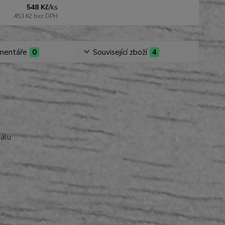
548 Kč
/
ks
453 Kč
bez DPH
mentáře
0
Související zboží
4
iálu