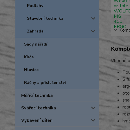
Podlahy
Stavební technika
Kompl
Zahrada
Sady nářadí
Komple
Klíče
Vhodné p
Hlavice
Použ
S f
Ráčny a příslušenství
erg
oto
Měřící technika
sna
rob
Svářecí technika
roz
Vybavení dílen
hmo