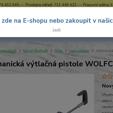
774 431 045 --- Prodejna nářadí: 731 449 423 --- Pracovní oděvy S
Obchodní podmínky
Kontakty Česká Lípa
 zde na E-shopu nebo zakoupit v naši
Nevíte
Hledat
Zavřít
731 
8.00 h
uční nářadí
Nářadí Wolfcraft
Dílna
Lepící pistole
Mechanick
hanická výtlačná pistole WO
Nov
Vhodné
silikon
zastav
rukoje