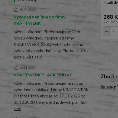
Hladít
09.02.2026
268 K
Výhodná nabídka od firmy
221 Kč
b
KRAFTWERK
Vážení zákaznící, Představujeme Vám
novou výhodnou nabídku od firmy
KRAFTWERK. Široký výběr dílenského
vybavení za výhodné ceny. Platnost této
akce j...
číst celé
19.11.2025
KRAFTWERK BLACK FRIDAY
Zboží 
Vážení zákaznící, Představujeme novou
Ruční
výhodnou nabídku od firmy KRAFTWERK.
Platnost této akce je od 17.11.2025 do
05.12.2025! Ceny u jednotlivých po...
číst
celé