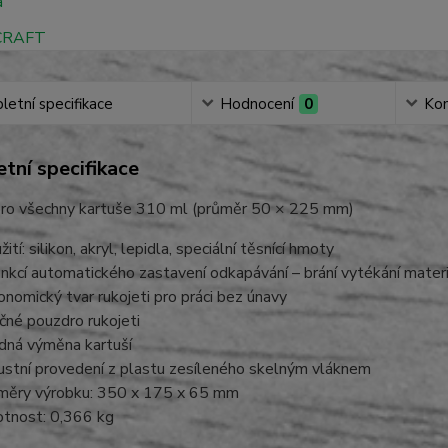
etní specifikace
Hodnocení
0
Ko
tní specifikace
ro všechny kartuše 310 ml (průměr 50 × 225 mm)
ití: silikon, akryl, lepidla, speciální těsnící hmoty
unkcí automatického zastavení odkapávání – brání vytékání mater
onomický tvar rukojeti pro práci bez únavy
čné pouzdro rukojeti
dná výměna kartuší
ustní provedení z plastu zesíleného skelným vláknem
měry výrobku: 350 x 175 x 65 mm
tnost: 0,366 kg