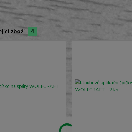
jící zboží
4