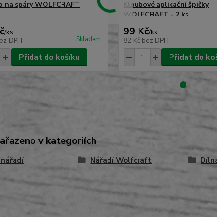
ko na spáry WOLFCRAFT
Kloubové aplikační špičky
WOLFCRAFT - 2 ks
č
99 Kč
/
ks
/
ks
Skladem
ez DPH
82 Kč
bez DPH
Přidat do košíku
Přidat do ko
zařazeno v kategoriích
 nářadí
Nářadí Wolfcraft
Díln