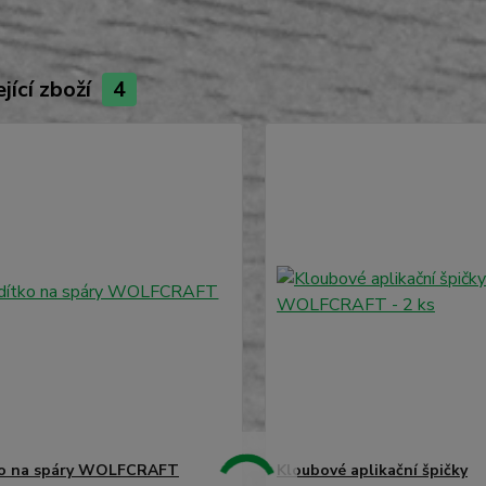
jící zboží
4
ko na spáry WOLFCRAFT
Kloubové aplikační špičky