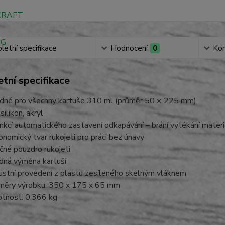
etní specifikace
Hodnocení
0
Ko
tní specifikace
dné pro všechny kartuše 310 ml (průměr 50 × 225 mm)
silikon, akryl
unkcí automatického zastavení odkapávání – brání vytékání materi
onomický tvar rukojeti pro práci bez únavy
čné pouzdro rukojeti
dná výměna kartuší
ustní provedení z plastu zesíleného skelným vláknem
měry výrobku: 350 x 175 x 65 mm
tnost: 0,366 kg