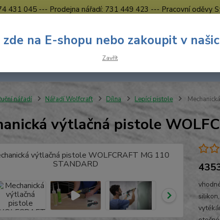
774 431 045 --- Prodejna nářadí: 731 449 423 --- Pracovní oděvy S
Obchodní podmínky
Kontakty Česká Lípa
 zde na E-shopu nebo zakoupit v naši
Nevíte
Hledat
Zavřít
731 
8.00 h
uční nářadí
Nářadí Wolfcraft
Dílna
Lepící pistole
Mechanick
hanická výtlačná pistole WO
435
vhodné
siliko
vytéká
otočné