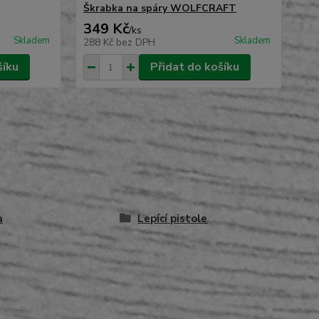
Wo
Škrabka na spáry WOLFCRAFT
349 Kč
2
/
ks
Skladem
Skladem
288 Kč
bez DPH
21
šíku
Přidat do košíku
a
Lepící pistole