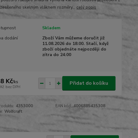
 zesíleného skelným vláknem rozměry...
celý popis
tupnost
Skladem
a dodání
Zboží Vám můžeme doručit již
11.08.2026 do 18:00. Stačí, když
zboží objednáte nejpozději do
zítra do 24:00
8 Kč
/
ks
Přidat do košíku
 Kč
bez DPH
roduktu:
4353000
EAN kód:
4006885435308
e:
Wolfcraft