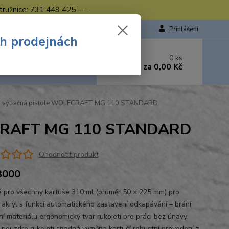
tružnice: 731 449 425 ---
Přihlášení
ch prodejnách
 si rady? Zavolejte.
0
ks
449 423
za
0,00 Kč
od. - 16.00 hod.
á výtlačná pistole WOLFCRAFT MG 110 STANDARD
LFCRAFT MG 110 STANDARD
Ohodnotit produkt
3000
 pro všechny kartuše 310 ml (průměr 50 × 225 mm) pro
n, akryl s funkcí automatického zastavení odkapávání – brání
ní materiálu ergonomický tvar rukojeti pro práci bez únavy
 pouzdro rukojeti snadná výměna kartuší robustní provedení z