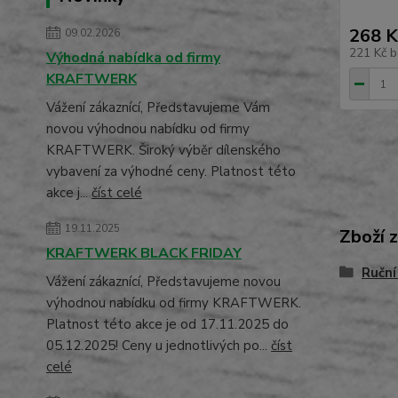
268 K
09.02.2026
221 Kč
b
Výhodná nabídka od firmy
KRAFTWERK
Vážení zákaznící, Představujeme Vám
novou výhodnou nabídku od firmy
KRAFTWERK. Široký výběr dílenského
vybavení za výhodné ceny. Platnost této
akce j...
číst celé
19.11.2025
Zboží 
KRAFTWERK BLACK FRIDAY
Ruční
Vážení zákaznící, Představujeme novou
výhodnou nabídku od firmy KRAFTWERK.
Platnost této akce je od 17.11.2025 do
05.12.2025! Ceny u jednotlivých po...
číst
celé