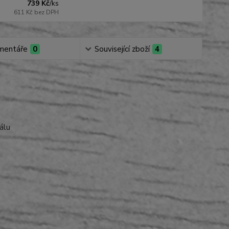
739 Kč
/
ks
611 Kč
bez DPH
mentáře
0
Související zboží
4
álu