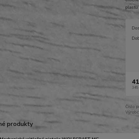
plastu
Dos
Dob
41
345
Číslo p
Výrobc
é produkty