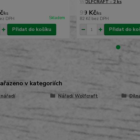
WOLFCRAFT - 2 ks
č
99 Kč
/
ks
/
ks
Skladem
ez DPH
82 Kč
bez DPH
Přidat do košíku
Přidat do ko
zařazeno v kategoriích
 nářadí
Nářadí Wolfcraft
Díln