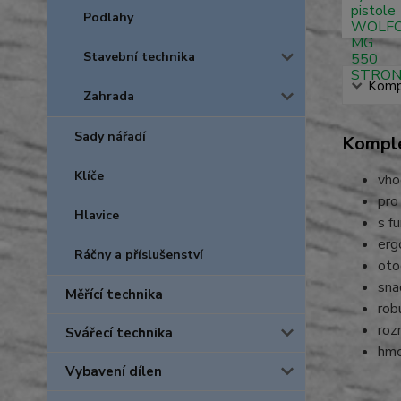
Podlahy
Stavební technika
Kompl
Zahrada
Sady nářadí
Komple
Klíče
vho
pro 
Hlavice
s f
erg
Ráčny a příslušenství
oto
sna
Měřící technika
rob
roz
Svářecí technika
hmo
Vybavení dílen