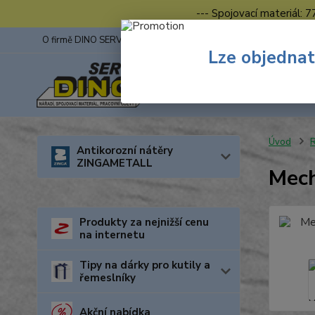
--- Spojovací materiál: 
O firmě DINO SERVIS s.r.o.
ZINGA
Fotogalerie z výstav
Lze objednat
Úvod
R
Antikorozní nátěry
ZINGAMETALL
Mec
Produkty za nejnižší cenu
na internetu
Tipy na dárky pro kutily a
řemeslníky
Akční nabídka