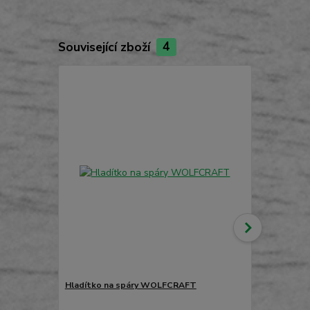
Související zboží
4
Hladítko na spáry WOLFCRAFT
Kloubové ap
ks