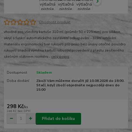
Ohodnotit produkt
vhodné pro všechny kartuše 310 ml (průměr 50 × 225 mm) pro silikon,
akryl s funkcí automatického zastavení odkapávání – brání vytékání
materiálu ergonomický tvar rukojeti pro práci bez únavy otočné pouzdro
rukojeti snadná výměna kartuší robustní provedení z plastu zesíleného
skelným vláknem rozměry...
celý popis
Dostupnost
Skladem
Doba dodání
Zboží Vám můžeme doručit již 10.08.2026 do 18:00.
Stačí, když zboží objednáte nejpozději dnes do
15:00
298 Kč
/
ks
246 Kč
bez DPH
Přidat do košíku