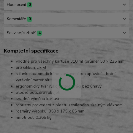
Hodnocení
0
Komentáře
0
Související zboží
4
Kompletní specifikace
vhodné pro všechny kartuše 310 ml (průměr 50 × 225 mm)
pro silikon, akryl
s funkcí automatického zastavení odkapávání – brání
vytékání materiálu
ergonomický tvar rukojeti pro práci bez únavy
otočné pouzdro rukojeti
snadná výměna kartuší
robustní provedení z plastu zesíleného skelným vláknem
rozměry výrobku: 350 x 175 x 65 mm
hmotnost: 0,366 kg