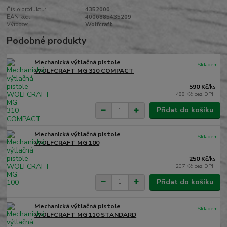
Číslo produktu:
4352000
EAN kód:
4006885435209
Výrobce:
Wolfcraft
Podobné produkty
Mechanická výtlačná pistole
Skladem
WOLFCRAFT MG 310 COMPACT
590 Kč
/
ks
488 Kč
bez DPH
Přidat do košíku
Mechanická výtlačná pistole
Skladem
WOLFCRAFT MG 100
250 Kč
/
ks
207 Kč
bez DPH
Přidat do košíku
Mechanická výtlačná pistole
Skladem
WOLFCRAFT MG 110 STANDARD