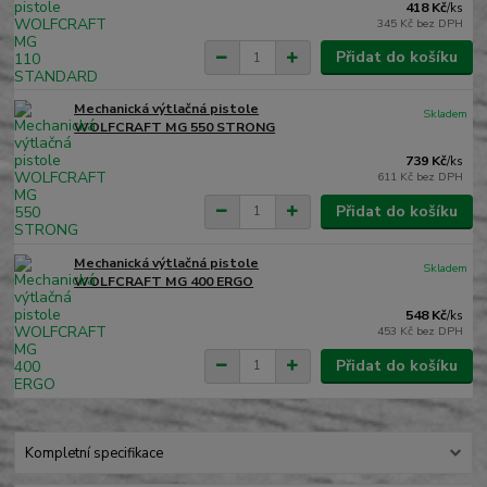
418 Kč
/
ks
345 Kč
bez DPH
Přidat do košíku
Mechanická výtlačná pistole
Skladem
WOLFCRAFT MG 550 STRONG
739 Kč
/
ks
611 Kč
bez DPH
Přidat do košíku
Mechanická výtlačná pistole
Skladem
WOLFCRAFT MG 400 ERGO
548 Kč
/
ks
453 Kč
bez DPH
Přidat do košíku
Kompletní specifikace