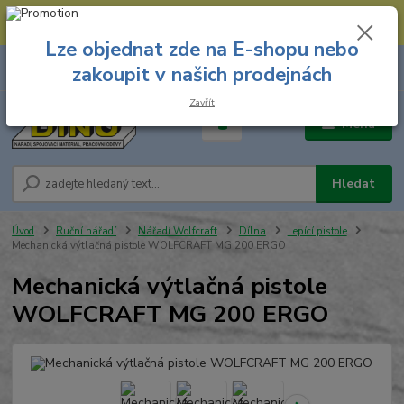
--- Spojovací materiál: 774 431 045 --- Prodejna nářadí: 731 449 423 --
- Pracovní oděvy Stružnice: 731 449 425 ---
Lze objednat zde na E-shopu nebo
0
ks
731 449 423
zakoupit v našich prodejnách
za
0,00 Kč
8.00 hod. - 16.00 hod.
Zavřít
Menu
Hledat
Úvod
Ruční nářadí
Nářadí Wolfcraft
Dílna
Lepící pistole
Mechanická výtlačná pistole WOLFCRAFT MG 200 ERGO
Mechanická výtlačná pistole
WOLFCRAFT MG 200 ERGO