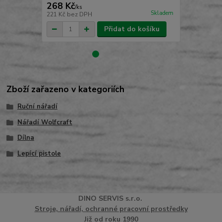
268 Kč
99 Kč
/
ks
/
ks
Skladem
221 Kč
bez DPH
82 Kč
bez D
Přidat do košíku
Zboží zařazeno v kategoriích
Ruční nářadí
Nářadí Wolfcraft
Dílna
Lepící pistole
DINO
SERVI
S
s.r.o.
Stroje, nářadí, ochranné pracovní prostředky
Již od roku 1990