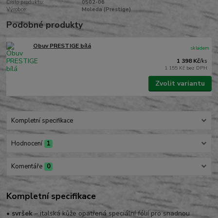
Číslo produktu:
0502-06
Výrobce:
Moleda (Prestige)
Podobné produkty
Obuv PRESTIGE bílá
skladem
1 398 Kč
/
ks
1 155 Kč
bez DPH
Zvolit variantu
Kompletní specifikace
Hodnocení
1
Komentáře
0
Kompletní specifikace
•
svršek
– italská kůže opatřená speciální fólií pro snadnou