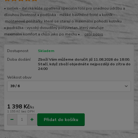
• svršek – italská kůže opatřená speciální fólií pro snadnou údržbu a
dlouhou životnost • podšívka - měkké bavlněné froté • kotník -
molitanové polštářky, které se starají o maximální pohodlí kotníku
• podrážka - vysoký dvoudílný polyuretan, který zaručuje
maximální komfort a chůzi jako po mechu • ...
celý popis
Dostupnost
Skladem
Doba dodání
Zboží Vám můžeme doručit již 11.08.2026 do 18:00.
Stačí, když zboží objednáte nejpozději do zítra do
24:00
Velikost obuv
1 398 Kč
/
ks
1 155 Kč
bez DPH
Přidat do košíku