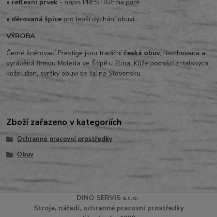
•
reflexní prvek
- nápis PRESTIGE na patě
•
děrovaná špice
pro lepší dýchání obuvi
VÝROBA
Černé šněrovací Prestige jsou tradiční
česká obuv
, navrhovaná a
vyráběná firmou Moleda ve Štípě u Zlína. Kůže pochází z italských
koželužen, svršky obuvi se šijí na Slovensku.
Zboží zařazeno v kategoriích
Ochranné pracovní prostředky
Obuv
DINO
SERVI
S
s.r.o.
Stroje, nářadí, ochranné pracovní prostředky