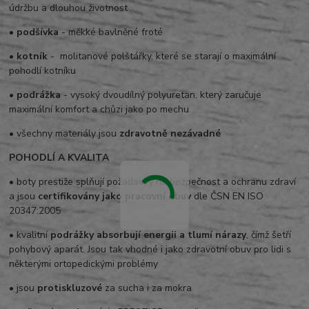
údržbu a dlouhou životnost
•
podšívka
- měkké bavlněné froté
•
kotník
- molitanové polštářky, které se starají o maximální
pohodlí kotníku
•
podrážka
- vysoký dvoudílný polyuretan, který zaručuje
maximální komfort a chůzi jako po mechu
• všechny materiály jsou
zdravotně nezávadné
POHODLÍ A KVALITA
• boty prestiže splňují požadavky na bezpečnost a ochranu zdraví
a jsou
certifikovány jako pracovní obuv
dle ČSN EN ISO
20347:2005
• kvalitní
podrážky absorbují energii a tlumí nárazy
, čímž šetří
pohybový aparát. Jsou tak vhodné i jako zdravotní obuv pro lidi s
některými ortopedickými problémy
• jsou
protiskluzové
za sucha i za mokra