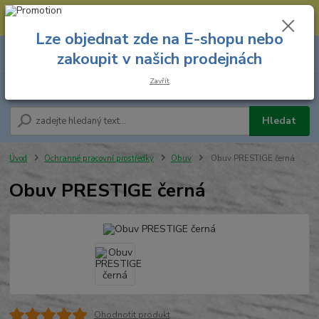
--- Spojovací materiál: 774 431 045 --- Prodejna nářadí: 731 449 423 --
- Pracovní oděvy Stružnice: 731 449 425 ---
Lze objednat zde na E-shopu nebo
0
ks
731 449 423
zakoupit v našich prodejnách
za
0,00 Kč
8.00 hod. - 16.00 hod.
Zavřít
Menu
Hledat
Úvod
Ochranné pracovní prostředky
Obuv
Obuv PRESTIGE černá
Obuv PRESTIGE černá
Ohodnotit produkt