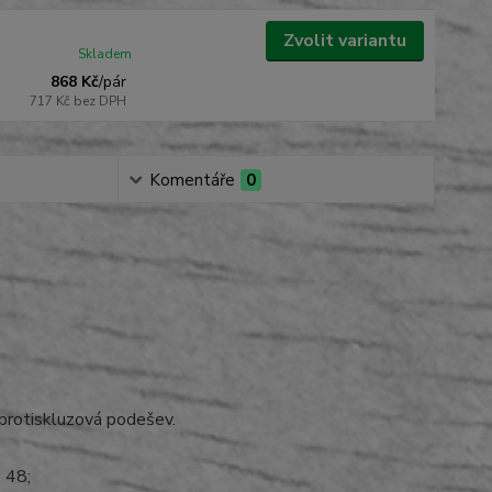
Zvolit variantu
Skladem
868 Kč
/
pár
717 Kč
bez DPH
Komentáře
0
 protiskluzová podešev.
; 48;