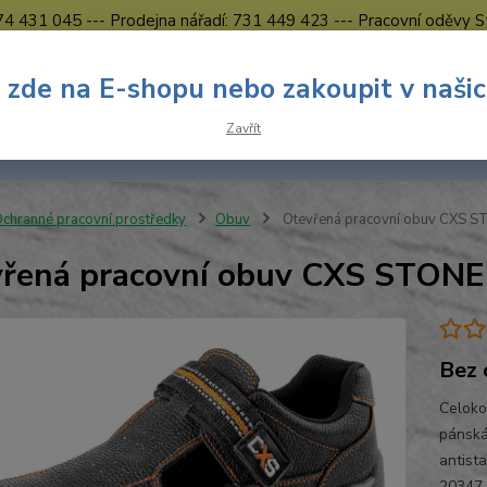
774 431 045 --- Prodejna nářadí: 731 449 423 --- Pracovní oděvy S
Obchodní podmínky
Kontakty Česká Lípa
 zde na E-shopu nebo zakoupit v naši
Nevíte
Hledat
Zavřít
731 
8.00 h
chranné pracovní prostředky
Obuv
Otevřená pracovní obuv CXS S
řená pracovní obuv CXS STONE
Bez 
Celoko
pánská
antist
20347 O