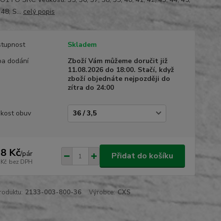
 48; S...
celý popis
tupnost
Skladem
a dodání
Zboží Vám můžeme doručit již
11.08.2026 do 18:00. Stačí, když
zboží objednáte nejpozději do
zítra do 24:00
ikost obuv
8 Kč
/
pár
Přidat do košíku
 Kč
bez DPH
roduktu:
2133-003-800-36
Výrobce:
CXS