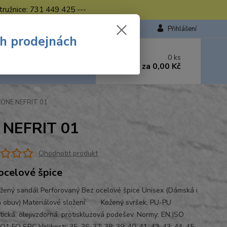
tružnice: 731 449 425 ---
Přihlášení
ch prodejnách
 si rady? Zavolejte.
0
ks
449 423
za
0,00 Kč
od. - 16.00 hod.
TONE NEFRIT 01
 NEFRIT 01
Ohodnotit produkt
ocelové špice
žený sandál Perforovaný Bez ocelové špice Unisex (Dámská i
 obuv) Materiálové složení: Kožený svršek, PU-PU
atická, olejivzdorná, protiskluzová podešev. Normy: EN ISO
1 FO SRC Velikosti: 35; 36; 37; 38; 39; 40; 41; 42; 43; 44; 45;