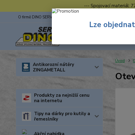
--- Spojovací materiál: 
O firmě DINO SERVIS s.r.o.
ZINGA
Fotogalerie z výstav
Lze objednat
Úvod
O
Antikorozní nátěry
ZINGAMETALL
Otev
Produkty za nejnižší cenu
na internetu
Tipy na dárky pro kutily a
řemeslníky
Akční nabídka