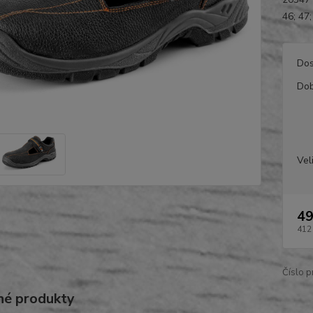
46; 47;
Dos
Dob
Vel
49
412
Číslo p
é produkty