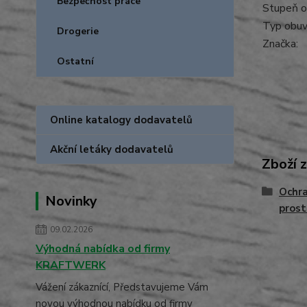
Bezpečnost práce
Stupeň o
Typ obuvi
Drogerie
Značka:
Ostatní
Online katalogy dodavatelů
Akční letáky dodavatelů
Zboží 
Ochra
Novinky
prost
09.02.2026
Výhodná nabídka od firmy
KRAFTWERK
Vážení zákaznící, Představujeme Vám
novou výhodnou nabídku od firmy