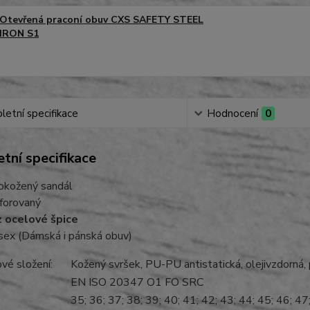
Otevřená praconí obuv CXS SAFETY STEEL
IRON S1
etní specifikace
Hodnocení
0
tní specifikace
okožený sandál
forovaný
 ocelové špice
sex (Dámská i pánská obuv)
lové složení:
Kožený svršek, PU-PU antistatická, olejivzdorná,
EN ISO 20347 O1 FO SRC
35; 36; 37; 38; 39; 40; 41; 42; 43; 44; 45; 46; 47