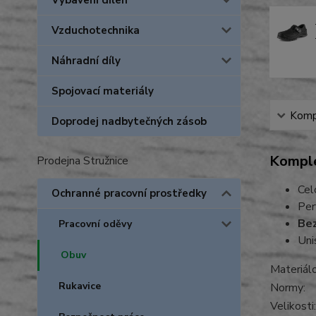
Vybavení dílen
Vzduchotechnika
Náhradní díly
Spojovací materiály
Kompl
Doprodej nadbytečných zásob
Komple
Prodejna Stružnice
Cel
Ochranné pracovní prostředky
Per
Bez
Pracovní oděvy
Uni
Obuv
Materiá
Rukavice
Normy:
Velikosti: