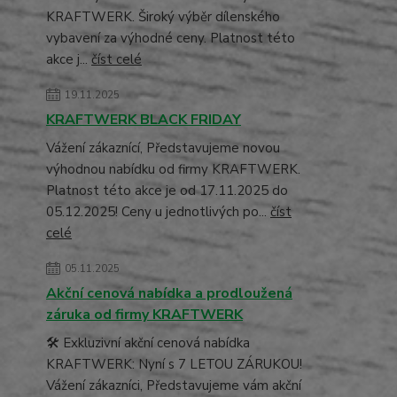
KRAFTWERK. Široký výběr dílenského
vybavení za výhodné ceny. Platnost této
akce j...
číst celé
19.11.2025
KRAFTWERK BLACK FRIDAY
Vážení zákaznící, Představujeme novou
výhodnou nabídku od firmy KRAFTWERK.
Platnost této akce je od 17.11.2025 do
05.12.2025! Ceny u jednotlivých po...
číst
celé
05.11.2025
Akční cenová nabídka a prodloužená
záruka od firmy KRAFTWERK
🛠️ Exkluzivní akční cenová nabídka
KRAFTWERK: Nyní s 7 LETOU ZÁRUKOU!
Vážení zákazníci, Představujeme vám akční