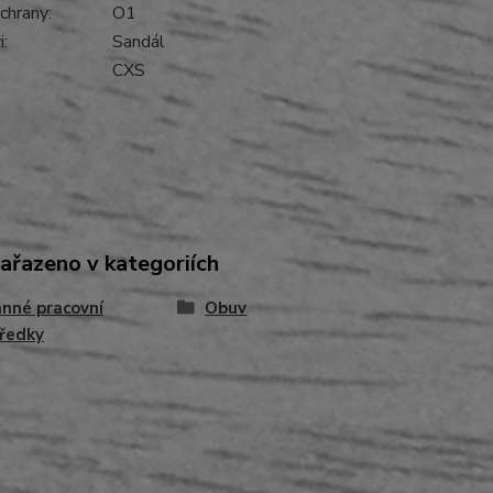
chrany:
O1
:
Sandál
CXS
zařazeno v kategoriích
nné pracovní
Obuv
ředky