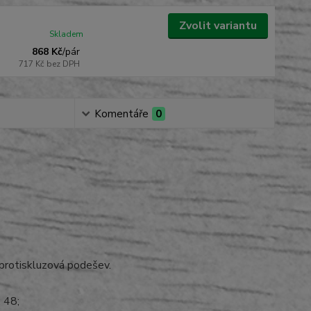
Zvolit variantu
Skladem
868 Kč
/
pár
717 Kč
bez DPH
Komentáře
0
 protiskluzová podešev.
; 48;