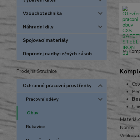
Vybavení dílen
Vzduchotechnika
Náhradní díly
Spojovací materiály
Kompl
Doprodej nadbytečných zásob
Komple
Prodejna Stružnice
Cel
Ochranné pracovní prostředky
Per
Bez
Pracovní oděvy
Uni
Obuv
Materiá
Rukavice
Normy:
Velikosti: