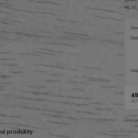
46; 47;
Dos
Dob
Vel
49
412
Číslo p
é produkty