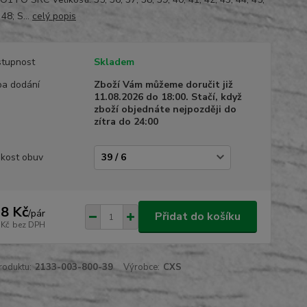
 48; S...
celý popis
tupnost
Skladem
a dodání
Zboží Vám můžeme doručit již
11.08.2026 do 18:00. Stačí, když
zboží objednáte nejpozději do
zítra do 24:00
ikost obuv
8 Kč
/
pár
Přidat do košíku
 Kč
bez DPH
roduktu:
2133-003-800-39
Výrobce:
CXS