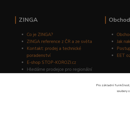
ZINGA
Obchod
Co je ZINGA?
Obcho
ZINGA reference z ČR a ze světa
Jak na
Kontakt: prodej a technické
Postup
poradenství
EET o
E-shop STOP-KOROZI.cz
Hledáme prodejce pro regionální
prodej produktů ZINGA.
Volejte
734 149 007
nebo napište
Pro základní funkčnost,
na email:
zinga@dinoservis.cz
soubory c
Proč nakupovat u nás? Jsme na trhu již od roku 1990.