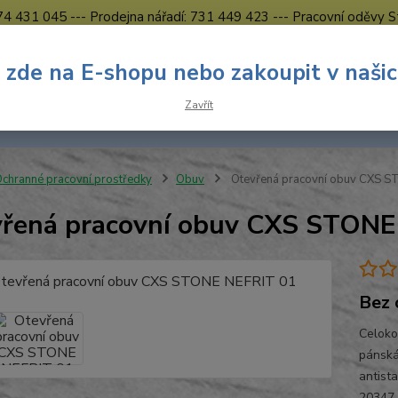
774 431 045 --- Prodejna nářadí: 731 449 423 --- Pracovní oděvy S
Obchodní podmínky
Kontakty Česká Lípa
 zde na E-shopu nebo zakoupit v naši
Nevíte
Hledat
Zavřít
731 
8.00 h
chranné pracovní prostředky
Obuv
Otevřená pracovní obuv CXS S
řená pracovní obuv CXS STONE
Bez 
Celoko
pánská
antist
20347 O