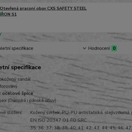
Otevřená praconí obuv CXS SAFETY STEEL
IRON S1
etní specifikace
Hodnocení
0
tní specifikace
okožený sandál
forovaný
 ocelové špice
sex (Dámská i pánská obuv)
lové složení:
Kožený svršek, PU-PU antistatická, olejivzdorná,
EN ISO 20347 O1 FO SRC
35; 36; 37; 38; 39; 40; 41; 42; 43; 44; 45; 46; 47