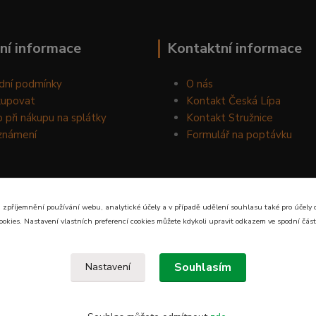
ní informace
Kontaktní informace
dní podmínky
O nás
kupovat
Kontakt Česká Lípa
 při nákupu na splátky
Kontakt Stružnice
známení
Formulář na poptávku
 zpříjemnění používání webu, analytické účely a v případě udělení souhlasu také pro účely 
ookies. Nastavení vlastních preferencí cookies můžete kdykoli upravit odkazem ve spodní část
Souhlasím
Nastavení