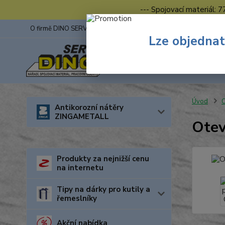
--- Spojovací materiál: 
O firmě DINO SERVIS s.r.o.
ZINGA
Fotogalerie z výstav
Lze objednat
Úvod
O
Antikorozní nátěry
ZINGAMETALL
Otev
Produkty za nejnižší cenu
na internetu
Tipy na dárky pro kutily a
řemeslníky
Akční nabídka