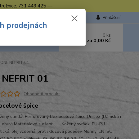
tružnice: 731 449 425 ---
Přihlášení
ch prodejnách
 si rady? Zavolejte.
0
ks
449 423
za
0,00 Kč
od. - 16.00 hod.
TONE NEFRIT 01
 NEFRIT 01
Ohodnotit produkt
ocelové špice
žený sandál Perforovaný Bez ocelové špice Unisex (Dámská i
 obuv) Materiálové složení: Kožený svršek, PU-PU
atická, olejivzdorná, protiskluzová podešev. Normy: EN ISO
1 FO SRC Velikosti: 35; 36; 37; 38; 39; 40; 41; 42; 43; 44; 45;