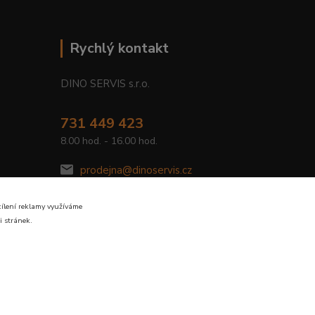
Rychlý kontakt
DINO SERVIS s.r.o.
731 449 423
8.00 hod. - 16.00 hod.
prodejna@dinoservis.cz
cílení reklamy využíváme
i stránek.
Vytvořeno na
Eshop-rychle.cz