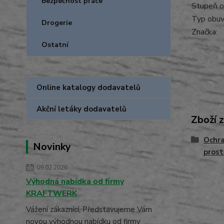
Bezpečnost práce
Stupeň o
Typ obuvi
Drogerie
Značka:
Ostatní
Online katalogy dodavatelů
Akční letáky dodavatelů
Zboží 
Ochra
Novinky
prost
09.02.2026
Výhodná nabídka od firmy
KRAFTWERK
Vážení zákaznící, Představujeme Vám
novou výhodnou nabídku od firmy