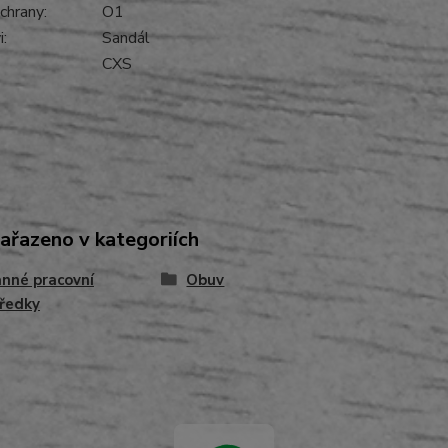
chrany:
O1
:
Sandál
CXS
zařazeno v kategoriích
nné pracovní
Obuv
ředky