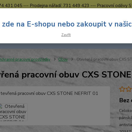
774 431 045 --- Prodejna nářadí: 731 449 423 --- Pracovní oděvy S
Obchodní podmínky
Kontakty Česká Lípa
 zde na E-shopu nebo zakoupit v naši
Nevíte
Hledat
Zavřít
731 
8.00 h
chranné pracovní prostředky
Obuv
Otevřená pracovní obuv CXS S
řená pracovní obuv CXS STONE
Bez 
Celoko
pánská
antist
20347 O