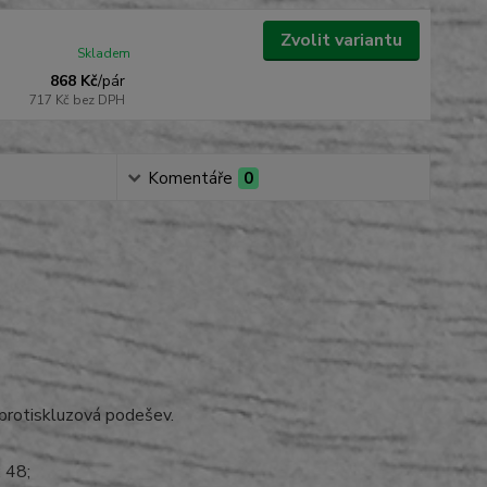
Zvolit variantu
Skladem
868 Kč
/
pár
717 Kč
bez DPH
Komentáře
0
 protiskluzová podešev.
; 48;