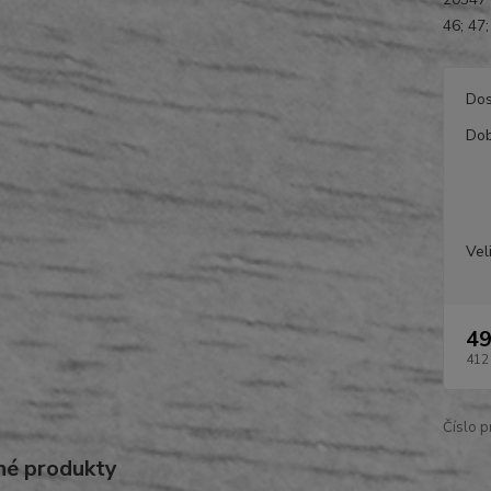
46; 47;
Dos
Dob
Vel
49
412
Číslo p
é produkty