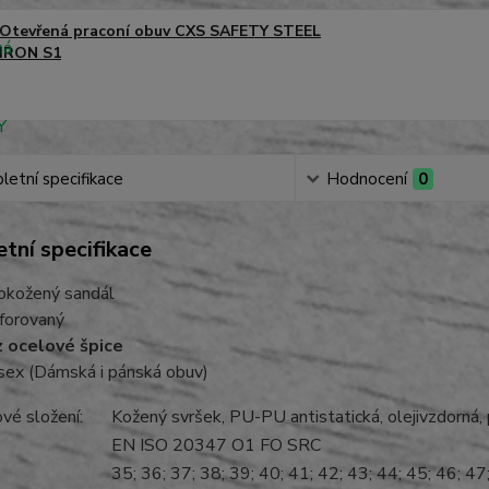
Otevřená praconí obuv CXS SAFETY STEEL
IRON S1
etní specifikace
Hodnocení
0
tní specifikace
okožený sandál
forovaný
 ocelové špice
sex (Dámská i pánská obuv)
lové složení:
Kožený svršek, PU-PU antistatická, olejivzdorná,
EN ISO 20347 O1 FO SRC
35; 36; 37; 38; 39; 40; 41; 42; 43; 44; 45; 46; 47