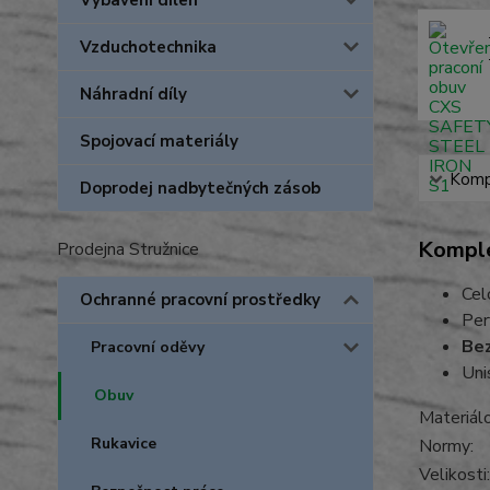
Vybavení dílen
Vzduchotechnika
Náhradní díly
Spojovací materiály
Kompl
Doprodej nadbytečných zásob
Komple
Prodejna Stružnice
Cel
Ochranné pracovní prostředky
Per
Bez
Pracovní oděvy
Uni
Obuv
Materiá
Rukavice
Normy:
Velikosti: