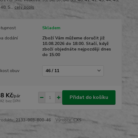
 48; S...
celý popis
tupnost
Skladem
a dodání
Zboží Vám můžeme doručit již
10.08.2026 do 18:00. Stačí, když
zboží objednáte nejpozději dnes
do 15:00
ikost obuv
8 Kč
/
pár
Přidat do košíku
 Kč
bez DPH
roduktu:
2133-003-800-46
Výrobce:
CXS