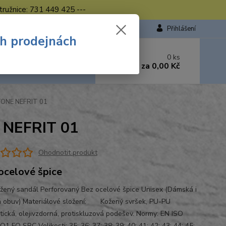
tružnice: 731 449 425 ---
Přihlášení
ch prodejnách
 si rady? Zavolejte.
0
ks
449 423
za
0,00 Kč
od. - 16.00 hod.
TONE NEFRIT 01
 NEFRIT 01
Ohodnotit produkt
ocelové špice
žený sandál Perforovaný Bez ocelové špice Unisex (Dámská i
 obuv) Materiálové složení: Kožený svršek, PU-PU
atická, olejivzdorná, protiskluzová podešev. Normy: EN ISO
1 FO SRC Velikosti: 35; 36; 37; 38; 39; 40; 41; 42; 43; 44; 45;