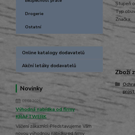
Bezpečnost práce
Stupeň o
Typ obuvi
Drogerie
Značka:
Ostatní
Online katalogy dodavatelů
Akční letáky dodavatelů
Zboží 
Ochra
Novinky
prost
09.02.2026
Výhodná nabídka od firmy
KRAFTWERK
Vážení zákaznící, Představujeme Vám
novou výhodnou nabídku od firmy