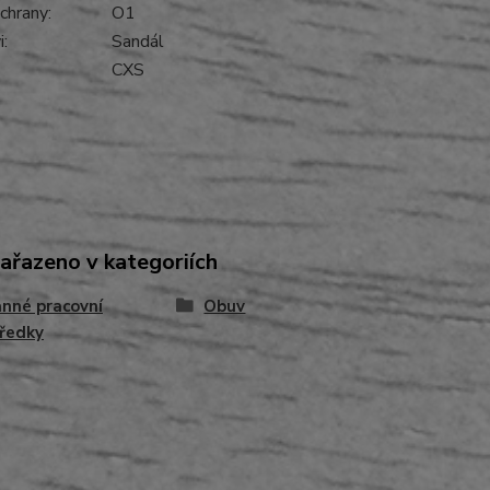
chrany:
O1
:
Sandál
CXS
zařazeno v kategoriích
nné pracovní
Obuv
ředky