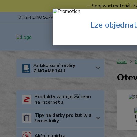
--- Spojovací materiál: 
O firmě DINO SERVIS s.r.o.
ZINGA
Fotogalerie z výstav
Lze objednat
Úvod
O
Antikorozní nátěry
ZINGAMETALL
Otev
Produkty za nejnižší cenu
na internetu
Tipy na dárky pro kutily a
řemeslníky
Akční nabídka