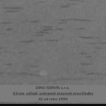
DINO
SERVI
S
s.r.o.
Stroje, nářadí, ochranné pracovní prostředky
Již od roku 1990