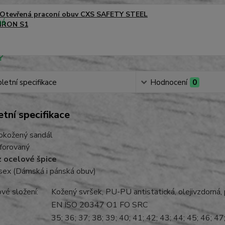
Otevřená praconí obuv CXS SAFETY STEEL
IRON S1
etní specifikace
Hodnocení
0
tní specifikace
okožený sandál
forovaný
 ocelové špice
sex (Dámská i pánská obuv)
lové složení:
Kožený svršek, PU-PU antistatická, olejivzdorná,
EN ISO 20347 O1 FO SRC
35; 36; 37; 38; 39; 40; 41; 42; 43; 44; 45; 46; 47