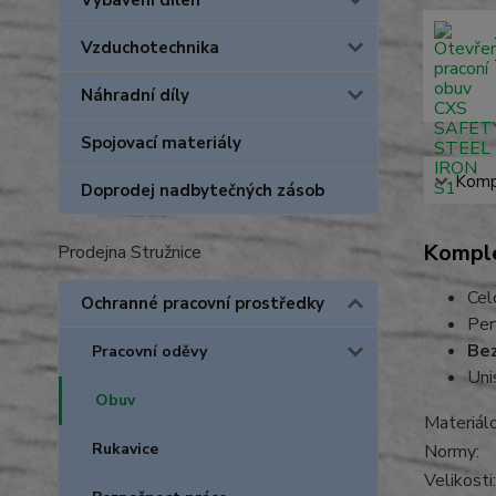
Vybavení dílen
Vzduchotechnika
Náhradní díly
Spojovací materiály
Kompl
Doprodej nadbytečných zásob
Komple
Prodejna Stružnice
Cel
Ochranné pracovní prostředky
Per
Bez
Pracovní oděvy
Uni
Obuv
Materiá
Rukavice
Normy:
Velikosti: