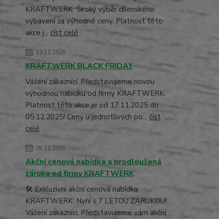
KRAFTWERK. Široký výběr dílenského
vybavení za výhodné ceny. Platnost této
akce j...
číst celé
19.11.2025
KRAFTWERK BLACK FRIDAY
Vážení zákaznící, Představujeme novou
výhodnou nabídku od firmy KRAFTWERK.
Platnost této akce je od 17.11.2025 do
05.12.2025! Ceny u jednotlivých po...
číst
celé
05.11.2025
Akční cenová nabídka a prodloužená
záruka od firmy KRAFTWERK
🛠️ Exkluzivní akční cenová nabídka
KRAFTWERK: Nyní s 7 LETOU ZÁRUKOU!
Vážení zákazníci, Představujeme vám akční