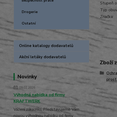
Bezpečnost práce
Stupeň o
Typ obuvi
Drogerie
Značka:
Ostatní
Online katalogy dodavatelů
Akční letáky dodavatelů
Zboží 
Ochra
Novinky
prost
09.02.2026
Výhodná nabídka od firmy
KRAFTWERK
Vážení zákaznící, Představujeme Vám
novou výhodnou nabídku od firmy