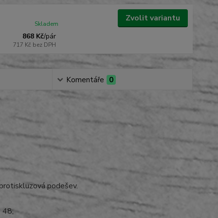
Zvolit variantu
Skladem
868 Kč
/
pár
717 Kč
bez DPH
Komentáře
0
 protiskluzová podešev.
; 48;