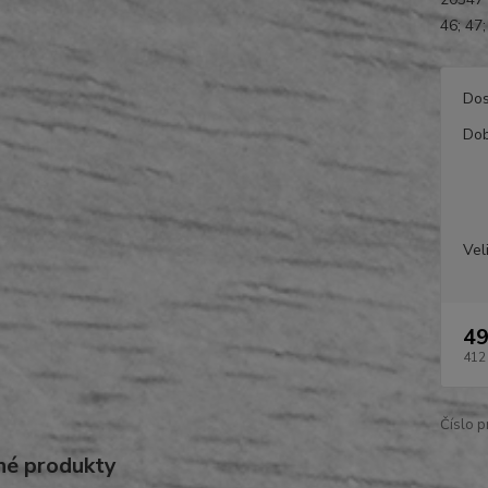
46; 47;
Dos
Dob
Vel
49
412
Číslo p
é produkty