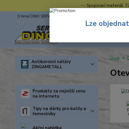
--- Spojovací materiál: 
O firmě DINO SERVIS s.r.o.
ZINGA
Fotogalerie z výstav
Lze objednat
Úvod
O
Antikorozní nátěry
ZINGAMETALL
Otev
Produkty za nejnižší cenu
na internetu
Tipy na dárky pro kutily a
řemeslníky
Akční nabídka