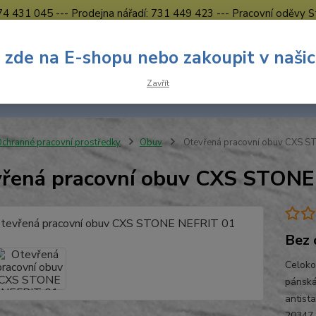
774 431 045 --- Prodejna nářadí: 731 449 423 --- Pracovní oděvy S
Obchodní podmínky
Kontakty Česká Lípa
 zde na E-shopu nebo zakoupit v naši
Nevíte
Hledat
Zavřít
731 
8.00 h
chranné pracovní prostředky
Obuv
Otevřená pracovní obuv CXS S
řená pracovní obuv CXS STONE
Bez 
Celoko
pánská
antist
20347 O