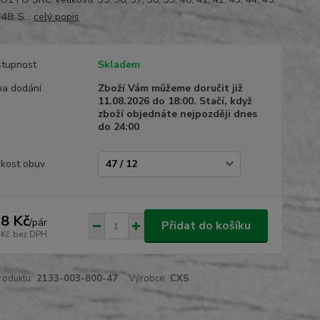
 48; S...
celý popis
tupnost
Skladem
a dodání
Zboží Vám můžeme doručit již
11.08.2026 do 18:00. Stačí, když
zboží objednáte nejpozději dnes
do 24:00
ikost obuv
8 Kč
/
pár
Přidat do košíku
 Kč
bez DPH
roduktu:
2133-003-800-47
Výrobce:
CXS