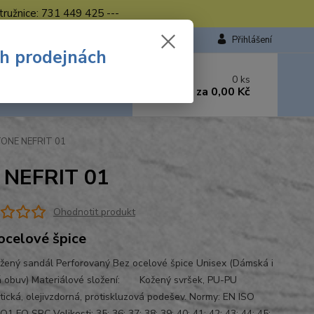
tružnice: 731 449 425 ---
Přihlášení
ch prodejnách
 si rady? Zavolejte.
0
ks
449 423
za
0,00 Kč
od. - 16.00 hod.
TONE NEFRIT 01
 NEFRIT 01
Ohodnotit produkt
ocelové špice
žený sandál Perforovaný Bez ocelové špice Unisex (Dámská i
 obuv) Materiálové složení: Kožený svršek, PU-PU
atická, olejivzdorná, protiskluzová podešev. Normy: EN ISO
1 FO SRC Velikosti: 35; 36; 37; 38; 39; 40; 41; 42; 43; 44; 45;