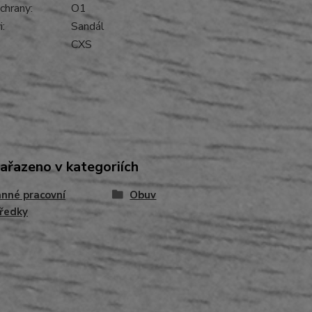
chrany:
O1
:
Sandál
CXS
zařazeno v kategoriích
nné pracovní
Obuv
ředky