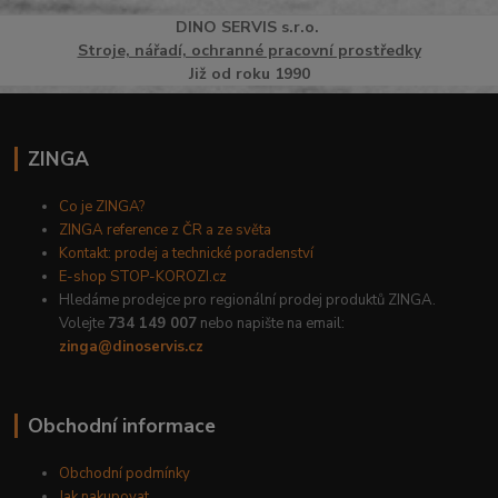
DINO
SERVI
S
s.r.o.
Stroje, nářadí, ochranné pracovní prostředky
Již od roku 1990
ZINGA
Co je ZINGA?
ZINGA reference z ČR a ze světa
Kontakt: prodej a technické poradenství
E-shop STOP-KOROZI.cz
Hledáme prodejce pro regionální prodej produktů ZINGA.
Volejte
734 149 007
nebo napište na email:
zinga@dinoservis.cz
Obchodní informace
Obchodní podmínky
Jak nakupovat