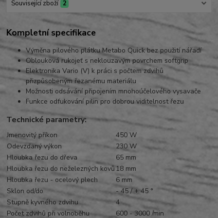
Související zboží
2
Kompletní specifikace
Výměna pilového plátku Metabo Quick bez použití nářadí
Oblouková rukojeť s neklouzavým povrchem softgrip
Elektronika Vario (V) k práci s počtem zdvihů
přizpůsobeným řezanému materiálu
Možnosti odsávání připojením mnohoúčelového vysavače
Funkce odfukování pilin pro dobrou viditelnost řezu
Technické parametry:
Jmenovitý příkon
450 W
Odevzdaný výkon
230 W
Hloubka řezu do dřeva
65 mm
Hloubka řezu do neželezných kovů
18 mm
Hloubka řezu - ocelový plech
6 mm
Sklon od/do
- 45 / + 45 °
Stupně kyvného zdvihu
4
Počet zdvihů při volnoběhu
600 - 3000 /min