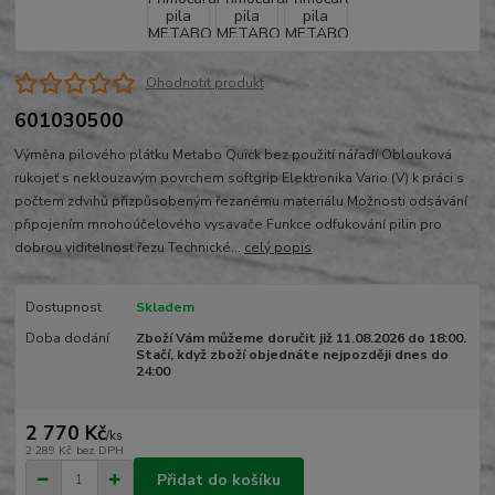
Ohodnotit produkt
601030500
Výměna pilového plátku Metabo Quick bez použití nářadí Oblouková
rukojeť s neklouzavým povrchem softgrip Elektronika Vario (V) k práci s
počtem zdvihů přizpůsobeným řezanému materiálu Možnosti odsávání
připojením mnohoúčelového vysavače Funkce odfukování pilin pro
dobrou viditelnost řezu Technické...
celý popis
Dostupnost
Skladem
Doba dodání
Zboží Vám můžeme doručit již 11.08.2026 do 18:00.
Stačí, když zboží objednáte nejpozději dnes do
24:00
2 770 Kč
/
ks
2 289 Kč
bez DPH
Přidat do košíku