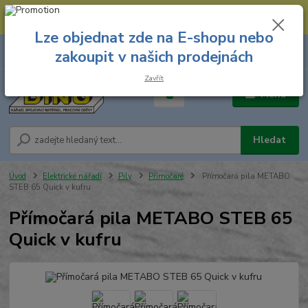
--- Spojovací materiál: 774 431 045 --- Prodejna nářadí: 731 449 423 --
- Pracovní oděvy Stružnice: 731 449 425 ---
Lze objednat zde na E-shopu nebo
0
ks
731 449 423
zakoupit v našich prodejnách
za
0,00 Kč
8.00 hod. - 16.00 hod.
Zavřít
Menu
Hledat
Úvod
Elektrické nářadí
Pily
Přímočaré
Přímočará pila METABO
STEB 65 Quick v kufru
Přímočará pila METABO STEB 65
Quick v kufru