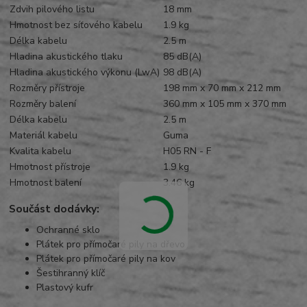
Zdvih pilového listu
18 mm
Hmotnost bez síťového kabelu
1.9 kg
Délka kabelu
2.5 m
Hladina akustického tlaku
85 dB(A)
Hladina akustického výkonu (LwA)
98 dB(A)
Rozměry přístroje
198 mm x 70 mm x 212 mm
Rozměry balení
360 mm x 105 mm x 370 mm
Délka kabelu
2.5 m
Materiál kabelu
Guma
Kvalita kabelu
H05 RN - F
Hmotnost přístroje
1.9 kg
Hmotnost balení
3.46 kg
Součást dodávky:
Ochranné sklo
Plátek pro přímočaré pily na dřevo
Plátek pro přímočaré pily na kov
Šestihranný klíč
Plastový kufr