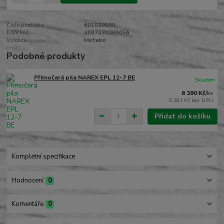
Číslo produktu:
601030500
EAN kód:
4007430289056
Výrobce:
Metabo
Podobné produkty
Přímočará pila NAREX EPL 12-7 BE
Skladem
6 390 Kč
/
ks
5 281 Kč
bez DPH
Přidat do košíku
Kompletní specifikace
Hodnocení
0
Komentáře
0