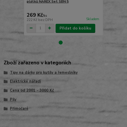
plátků NAREX Set SBN 5
Univerzáln
přímočaré pi
269 Kč
1 148 Kč
/
ks
Skladem
222 Kč
bez DPH
949 Kč
bez 
Přidat do košíku
Zboží zařazeno v kategoriích
Tipy na dárky pro kutily a řemeslníky
Elektrické nářadí
Cena od 2001 - 3000 Kč
Pily
Přímočaré