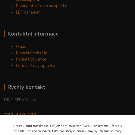
Postup při nákupu na splátky
EET oznámení
Kontaktní informace
O nás
Kontakt Česká Lípa
Kontakt Stružnice
Formulář na poptávku
Rychlý kontakt
DINO SERVIS s.r.o.
731 449 423
8.00 hod. - 16.00 hod.
Pro základní funkčnost, zpříjemnění používání webu, analytické účely a v
případě udělení souhlasu také pro účely cílení reklamy využíváme soubory
prodejna@dinoservis.cz