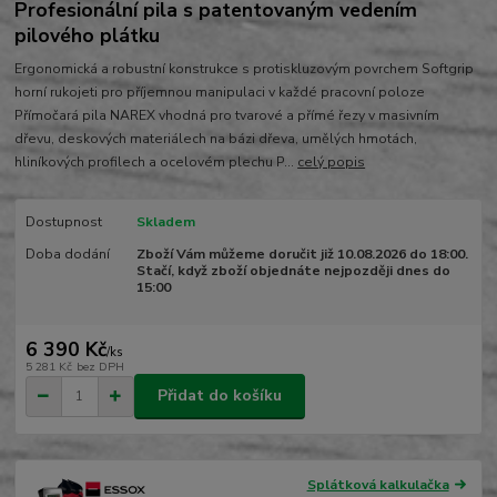
Profesionální pila s patentovaným vedením
pilového plátku
Ergonomická a robustní konstrukce s protiskluzovým povrchem Softgrip
horní rukojeti pro příjemnou manipulaci v každé pracovní poloze
Přímočará pila NAREX vhodná pro tvarové a přímé řezy v masivním
dřevu, deskových materiálech na bázi dřeva, umělých hmotách,
hliníkových profilech a ocelovém plechu P...
celý popis
Dostupnost
Skladem
Doba dodání
Zboží Vám můžeme doručit již 10.08.2026 do 18:00.
Stačí, když zboží objednáte nejpozději dnes do
15:00
6 390 Kč
/
ks
5 281 Kč
bez DPH
Přidat do košíku
Splátková kalkulačka