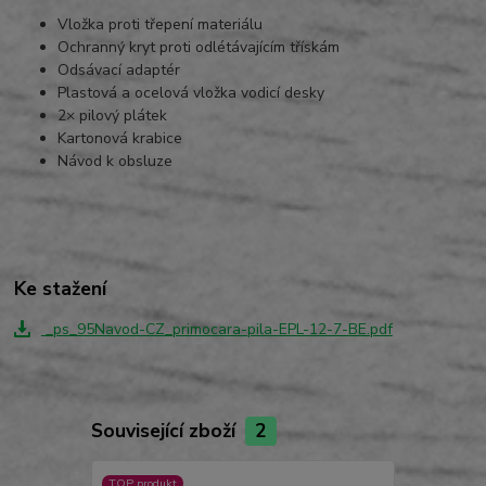
Vložka proti třepení materiálu
Ochranný kryt proti odlétávajícím třískám
Odsávací adaptér
Plastová a ocelová vložka vodicí desky
2× pilový plátek
Kartonová krabice
Návod k obsluze
Ke stažení
_ps_95Navod-CZ_primocara-pila-EPL-12-7-BE.pdf
Související zboží
2
TOP produkt