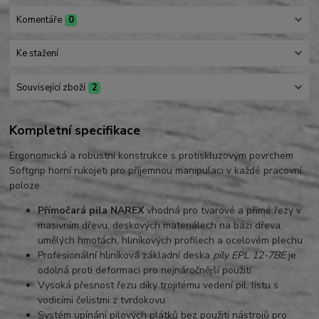
Komentáře
0
Ke stažení
Související zboží
2
Kompletní specifikace
Ergonomická a robustní konstrukce s protiskluzovým povrchem
Softgrip horní rukojeti pro příjemnou manipulaci v každé pracovní
poloze
Přímočará pila NAREX
vhodná pro tvarové a přímé řezy v
masivním dřevu, deskových materiálech na bázi dřeva,
umělých hmotách, hliníkových profilech a ocelovém plechu
Profesionální hliníková základní deska
pily EPL 12-7BE
je
odolná proti deformaci pro nejnáročnější použití
Vysoká přesnost řezu díky trojitému vedení pil. listu s
vodicími čelistmi z tvrdokovu
Systém upínání pilových plátků bez použití nástrojů pro