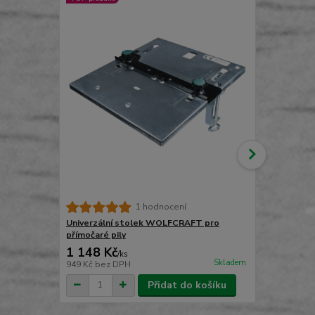
Kombinovaná
1 hodnocení
plátků NARE
Univerzální stolek WOLFCRAFT pro
přímočaré pily
1 148 Kč
269 Kč
/
ks
/
ks
Skladem
949 Kč
bez DPH
222 Kč
bez 
Přidat do košíku