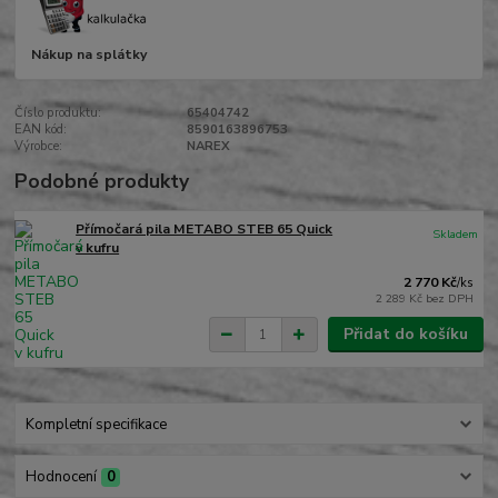
Nákup na splátky
Číslo produktu:
65404742
EAN kód:
8590163896753
Výrobce:
NAREX
Podobné produkty
Přímočará pila METABO STEB 65 Quick
Skladem
v kufru
2 770 Kč
/
ks
2 289 Kč
bez DPH
Přidat do košíku
Kompletní specifikace
Hodnocení
0