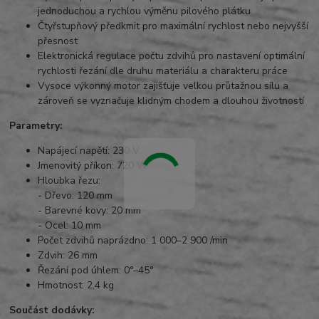
jednoduchou a rychlou výměnu pilového plátku
Čtyřstupňový předkmit pro maximální rychlost nebo nejvyšší
přesnost
Elektronická regulace počtu zdvihů pro nastavení optimální
rychlosti řezání dle druhu materiálu a charakteru práce
Vysoce výkonný motor zajišťuje velkou průtažnou sílu a
zároveň se vyznačuje klidným chodem a dlouhou životností
Parametry:
Napájecí napětí: 230 V
Jmenovitý příkon: 720 W
Hloubka řezu:
- Dřevo: 120 mm
- Barevné kovy: 20 mm
- Ocel: 10 mm
Počet zdvihů naprázdno: 1 000–2 900 /min
Zdvih: 26 mm
Řezání pod úhlem: 0°–45°
Hmotnost: 2,4 kg
Součást dodávky: