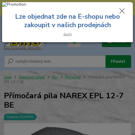
--- Spojovací materiál: 774 431 045 --- Prodejna nářadí: 731 449 423 --
- Pracovní oděvy Stružnice: 731 449 425 ---
Lze objednat zde na E-shopu nebo
0
ks
731 449 423
zakoupit v našich prodejnách
za
0,00 Kč
8.00 hod. - 16.00 hod.
Zavřít
Menu
Hledat
Úvod
Elektrické nářadí
Pily
Přímočaré
Přímočará pila NAREX
EPL 12-7 BE
Přímočará pila NAREX EPL 12-7
BE
Doprava ZDARMA